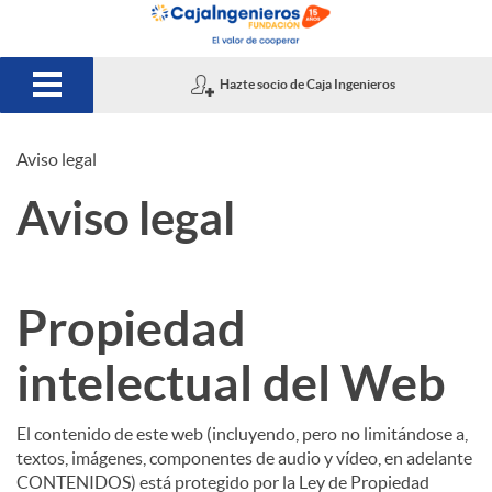
Saltar al contenido principal
Hazte socio de Caja Ingenieros
Aviso legal
A
Aviso legal
v
Propiedad
i
intelectual del Web
s
El contenido de este web (incluyendo, pero no limitándose a,
textos, imágenes, componentes de audio y vídeo, en adelante
o
CONTENIDOS) está protegido por la Ley de Propiedad