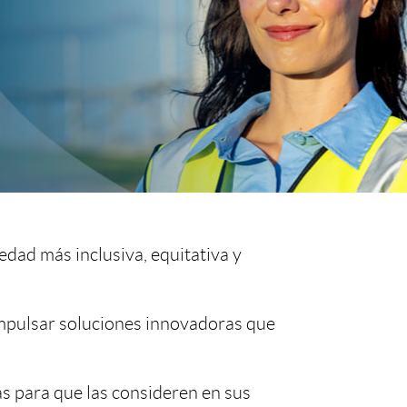
o
r
d
e
i
edad más inclusiva, equitativa y
d
impulsar soluciones innovadoras que
i
 para que las consideren en sus