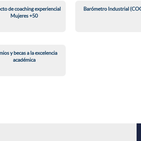
i
a
i
cto de coaching experiencial
Barómetro Industrial (CO
Mujeres +50
c
i
t
B
a
E
j
a
ios y becas a la excelencia
c
n
académica
a
r
i
g
H
ò
o
i
a
m
n
n
c
e