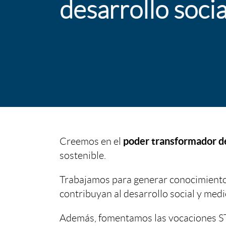
desarrollo socia
i
u
c
l
a
o
c
b
poder transformador de
Creemos en el
i
a
I
sostenible.
o
n
Trabajamos para generar conocimiento 
n
contribuyan al desarrollo social y med
n
n
g
Además, fomentamos las vocaciones ST