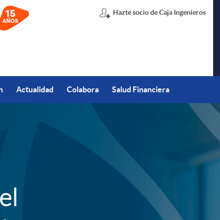
Hazte socio de Caja Ingenieros
n
Actualidad
Colabora
Salud Financiera
el