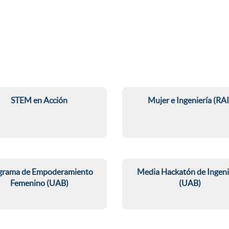
STEM en Acción
Mujer e Ingeniería (RAI
A
D
p
o
grama de Empoderamiento
Media Hackatón de Ingeni
Femenino (UAB)
(UAB)
l
n
M