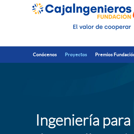
Saltar al contenido principal
Conócenos
Proyectos
Premios Fundació
A
T
p
i
Ingeniería para 
l
t