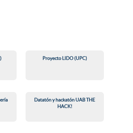
o
m
a
)
Proyecto LIDO (UPC)
P
r
ería
Datatón y hackatón UAB THE
HACK!
o
D