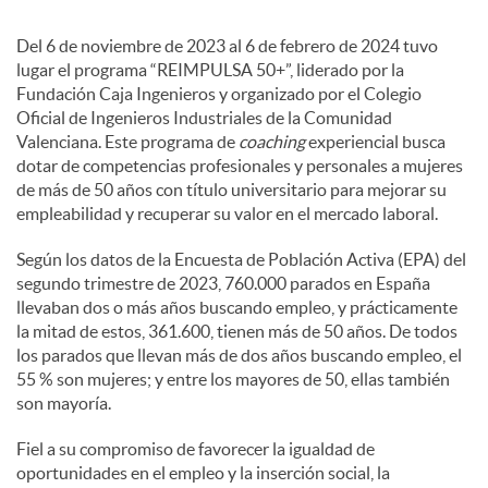
Del 6 de noviembre de 2023 al 6 de febrero de 2024 tuvo
c
lugar el programa “REIMPULSA 50+”, liderado por la
Fundación Caja Ingenieros y organizado por el Colegio
o
Oficial de Ingenieros Industriales de la Comunidad
Valenciana. Este programa de
coaching
experiencial busca
dotar de competencias profesionales y personales a mujeres
n
de más de 50 años con título universitario para mejorar su
empleabilidad y recuperar su valor en el mercado laboral.
t
Según los datos de la Encuesta de Población Activa (EPA) del
segundo trimestre de 2023, 760.000 parados en España
llevaban dos o más años buscando empleo, y prácticamente
e
la mitad de estos, 361.600, tienen más de 50 años. De todos
los parados que llevan más de dos años buscando empleo, el
55 % son mujeres; y entre los mayores de 50, ellas también
n
son mayoría.
Fiel a su compromiso de favorecer la igualdad de
i
oportunidades en el empleo y la inserción social, la