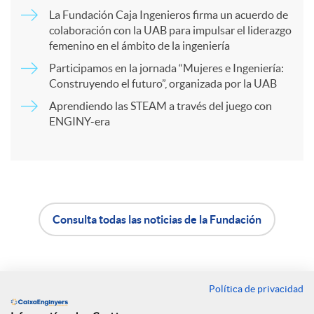
La Fundación Caja Ingenieros firma un acuerdo de
colaboración con la UAB para impulsar el liderazgo
a
femenino en el ámbito de la ingeniería
Participamos en la jornada “Mujeres e Ingeniería:
r
Construyendo el futuro”, organizada por la UAB
Aprendiendo las STEAM a través del juego con
ENGINY-era
t
i
r
Consulta todas las noticias de la Fundación
A
B
e
p
o
Política de privacidad
Contacto
n