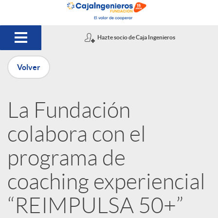
Saltar al contenido principal
Hazte socio de Caja Ingenieros
Volver
P
La Fundación
u
colabora con el
b
programa de
coaching experiencial
l
“REIMPULSA 50+”
i