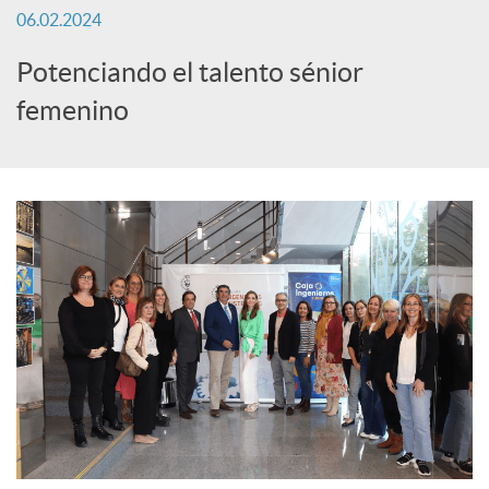
06.02.2024
c
Potenciando el talento sénior
femenino
a
d
o
r
d
e