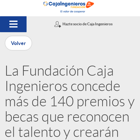
Saltar al contenido principal
Hazte socio de Caja Ingenieros
Volver
P
La Fundación Caja
u
Ingenieros concede
b
más de 140 premios y
becas que reconocen
l
el talento y crearán
i