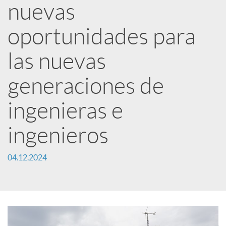
nuevas
c
oportunidades para
a
las nuevas
generaciones de
d
ingenieras e
o
ingenieros
r
04.12.2024
d
e