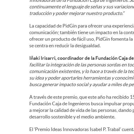
Innovadoras de la Fundación Caja de Ingenieros. Su
continuamente el lenguaje de señas y sus variacione
traducción y poder mejorar nuestro producto.”
La capacidad de PidGin para ofrecer una experiencia 
comunicación; también tiene un impacto en la contr
ofrecer un producto de fácil uso, PidGin fomenta la
se centra en reducir la desigualdad.
Iñaki Irisarri, coordinador de la Fundación Caja d
facilitar la integración de las personas sordas en t
comunicación existentes, y lo hace a través de la t
su idea y poder aportarles herramientas y conocimie
busca generar impacto social y ayudar a miles de pe
A través de este premio, que este año ha recibido 1
Fundación Caja de Ingenieros busca impulsar pro
a mejorar la calidad de vida de las personas, dando p
desarrollo sostenible y el medio ambiente.
El ‘Premio Ideas Innovadoras Isabel P. Trabal’ cuen