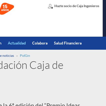
Hazte socio de Caja Ingenieros
n
Actualidad
Colabora
Salud Financiera
e noticias
PidGin
dación Caja de
 la 6ª edición del “Premio Ideas