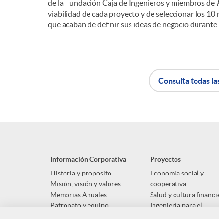
de la Fundación Caja de Ingenieros y miembros de
viabilidad de cada proyecto y de seleccionar los 10 
que acaban de definir sus ideas de negocio durante l
Consulta todas la
A
B
p
o
Información Corporativa
Proyectos
l
t
Historia y proposito
Economía social y
Misión, visión y valores
cooperativa
Memorias Anuales
Salud y cultura financi
i
ó
Patronato y equipo
Ingeniería para el
desarrollo social