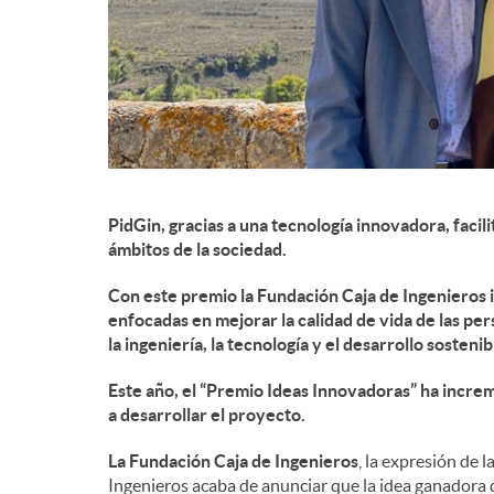
g
r
a
d
c
e
i
PidGin, gracias a una tecnología innovadora, facili
ámbitos de la sociedad.
c
ó
Con este premio la Fundación Caja de Ingenieros
enfocadas en mejorar la calidad de vida de las pe
o
la ingeniería, la tecnología y el desarrollo sostenib
n
Este año, el “Premio Ideas Innovadoras” ha incr
n
a desarrollar el proyecto.
La Fundación Caja de Ingenieros
, la expresión de 
t
Ingenieros acaba de anunciar que la idea ganadora d