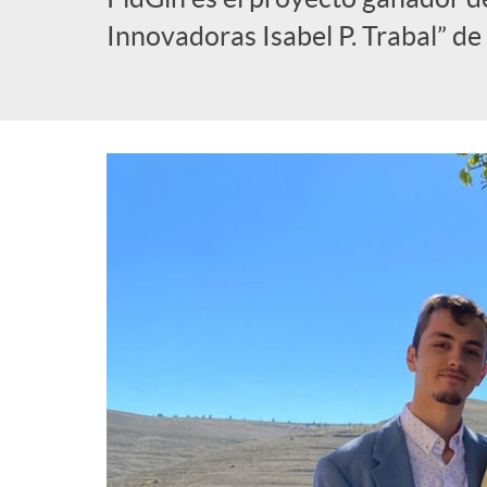
a
Innovadoras Isabel P. Trabal” de
b
d
l
e
i
n
c
a
a
v
d
e
o