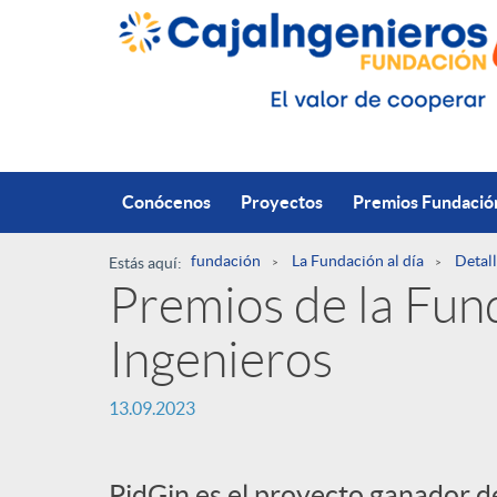
Saltar al contenido principal
Conócenos
Proyectos
Premios Fundació
fundación
La Fundación al día
Detall
Estás aquí:
Premios de la Fun
R
Ingenieros
u
P
13.09.2023
t
u
PidGin es el proyecto ganador de