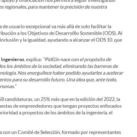
 apoyo y financiación nos permitirá seguir investigando
s regionales, para mantener la precisión de nuestra
de usuario excepcional va más allá de solo facilitar la
i
ibución a los Objetivos de Desarrolllo Sostenible (ODS). Al
 inclusión y la igualdad, ayudando a alcanzar el ODS 10, que
e Ingenieros
, explica:
“PidGin nace con el propósito de
odos los ámbitos de la sociedad, eliminando las barreras de
l
ecnología. Nos enorgullece haber podido ayudarles a acelerar
ntos para su desarrollo futuro. Una idea que, ante todo,
rsonas.”
58 candidaturas, un 25% más que en la edición del 2022, la
puestas de emprendedores que tengan proyectos enfocados
rioridad a proyectos de los ámbitos de la ingeniería, el
ta con un Comité de Selección, formado por representantes