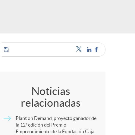
o
r
d
e
C
i
o
Noticias
d
relacionadas
m
i
Plant on Demand, proyecto ganador de
p
la 12ª edición del Premio
Emprendimiento de la Fundación Caja