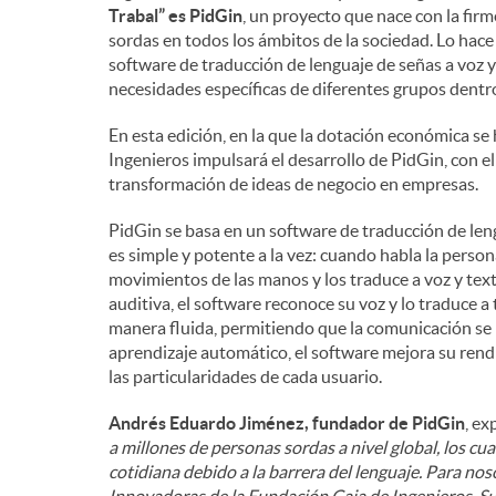
Trabal” es PidGin
, un proyecto que nace con la firm
sordas en todos los ámbitos de la sociedad. Lo hace
e
software de traducción de lenguaje de señas a voz y 
necesidades específicas de diferentes grupos dentr
n
En esta edición, en la que la dotación económica s
Ingenieros impulsará el desarrollo de PidGin, con e
i
transformación de ideas de negocio en empresas.
PidGin se basa en un software de traducción de leng
d
es simple y potente a la vez: cuando habla la person
movimientos de las manos y los traduce a voz y tex
auditiva, el software reconoce su voz y lo traduce a
o
manera fluida, permitiendo que la comunicación se l
aprendizaje automático, el software mejora su rend
las particularidades de cada usuario.
s
Andrés Eduardo Jiménez, fundador de PidGin
, ex
a millones de personas sordas a nivel global, los cu
cotidiana debido a la barrera del lenguaje. Para no