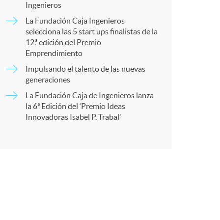
o
Ingenieros
a
La Fundación Caja Ingenieros
m
selecciona las 5 start ups finalistas de la
12.ª edición del Premio
r
Emprendimiento
a
Impulsando el talento de las nuevas
t
generaciones
La Fundación Caja de Ingenieros lanza
la 6ª Edición del ‘Premio Ideas
Innovadoras Isabel P. Trabal’
r
e
n