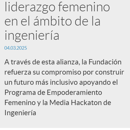
liderazgo femenino
c
en el ámbito de la
a
ingeniería
04.03.2025
d
A través de esta alianza, la Fundación
o
refuerza su compromiso por construir
un futuro más inclusivo apoyando el
r
Programa de Empoderamiento
Femenino y la Media Hackaton de
d
Ingeniería
e