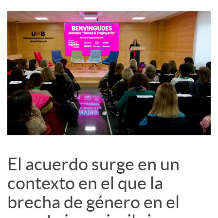
c
o
n
t
e
El acuerdo surge en un
n
contexto en el que la
brecha de género en el
i