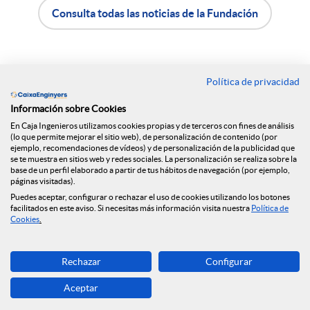
n
Consulta todas las noticias de la Fundación
A
B
R
p
o
Política de privacidad
Contacto
e
Información sobre Cookies
l
t
Oficinas
En Caja Ingenieros utilizamos cookies propias y de terceros con fines de análisis
(lo que permite mejorar el sitio web), de personalización de contenido (por
d
Encuéntranos en
ejemplo, recomendaciones de vídeos) y de personalización de la publicidad que
i
ó
se te muestra en sitios web y redes sociales. La personalización se realiza sobre la
base de un perfil elaborado a partir de tus hábitos de navegación (por ejemplo,
páginas visitadas).
e
c
n
Puedes aceptar, configurar o rechazar el uso de cookies utilizando los botones
Blog
facilitados en este aviso. Si necesitas más información visita nuestra
Política de
Cookies
.
s
a
n
Descarga ahora
Rechazar
Configurar
Banca MOBILE
S
c
o
Aceptar
© Grupo Caja Ingenieros 2026