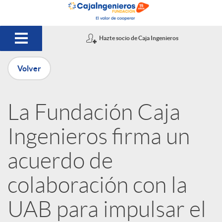
Saltar al contenido principal
Hazte socio de Caja Ingenieros
Volver
P
La Fundación Caja
u
Ingenieros firma un
b
acuerdo de
colaboración con la
l
UAB para impulsar el
i