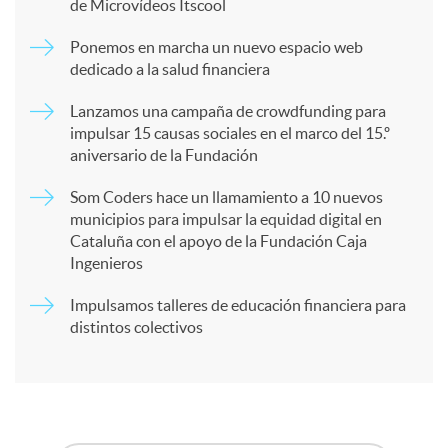
de Microvídeos Itscool
p
Ponemos en marcha un nuevo espacio web
dedicado a la salud financiera
a
Lanzamos una campaña de crowdfunding para
impulsar 15 causas sociales en el marco del 15.º
r
aniversario de la Fundación
Som Coders hace un llamamiento a 10 nuevos
t
municipios para impulsar la equidad digital en
Cataluña con el apoyo de la Fundación Caja
Ingenieros
i
Impulsamos talleres de educación financiera para
distintos colectivos
r
e