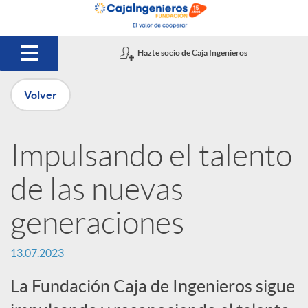
Saltar al contenido principal
Hazte socio de Caja Ingenieros
Volver
P
Impulsando el talento
u
de las nuevas
b
generaciones
l
13.07.2023
La Fundación Caja de Ingenieros sigue
i