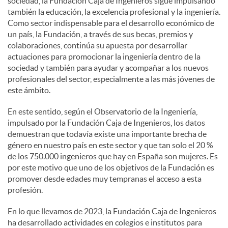
sociedad, la Fundación Caja de Ingenieros sigue impulsando
también la educación, la excelencia profesional y la ingeniería.
c
Como sector indispensable para el desarrollo económico de
un país, la Fundación, a través de sus becas, premios y
colaboraciones, continúa su apuesta por desarrollar
o
actuaciones para promocionar la ingeniería dentro de la
sociedad y también para ayudar y acompañar a los nuevos
profesionales del sector, especialmente a las más jóvenes de
n
este ámbito.
En este sentido, según el Observatorio de la Ingeniería,
t
impulsado por la Fundación Caja de Ingenieros, los datos
demuestran que todavía existe una importante brecha de
género en nuestro país en este sector y que tan solo el 20 %
e
de los 750.000 ingenieros que hay en España son mujeres. Es
por este motivo que uno de los objetivos de la Fundación es
promover desde edades muy tempranas el acceso a esta
n
profesión.
En lo que llevamos de 2023, la Fundación Caja de Ingenieros
i
ha desarrollado actividades en colegios e institutos para