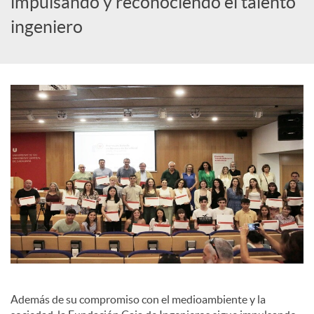
impulsando y reconociendo el talento
ingeniero
c
a
d
o
r
d
e
Además de su compromiso con el medioambiente y la