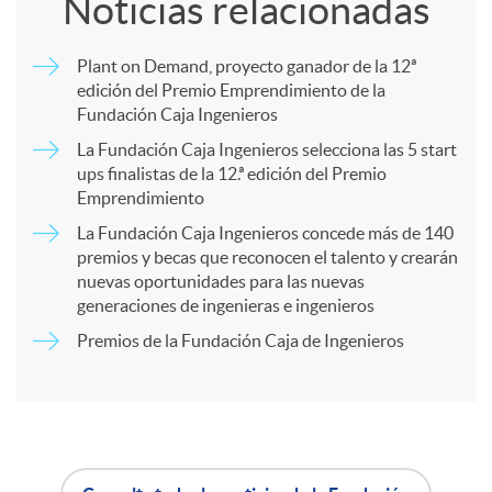
Noticias relacionadas
m
Plant on Demand, proyecto ganador de la 12ª
edición del Premio Emprendimiento de la
p
Fundación Caja Ingenieros
La Fundación Caja Ingenieros selecciona las 5 start
a
ups finalistas de la 12.ª edición del Premio
Emprendimiento
La Fundación Caja Ingenieros concede más de 140
r
premios y becas que reconocen el talento y crearán
nuevas oportunidades para las nuevas
t
generaciones de ingenieras e ingenieros
Premios de la Fundación Caja de Ingenieros
i
r