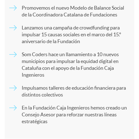
m
Promovemos el nuevo Modelo de Balance Social
de la Coordinadora Catalana de Fundaciones
p
Lanzamos una campaña de crowdfunding para
impulsar 15 causas sociales en el marco del 15.º
a
aniversario de la Fundación
Som Coders hace un llamamiento a 10 nuevos
r
municipios para impulsar la equidad digital en
Cataluña con el apoyo de la Fundación Caja
Ingenieros
t
Impulsamos talleres de educación financiera para
distintos colectivos
i
En la Fundación Caja Ingenieros hemos creado un
Consejo Asesor para reforzar nuestras líneas
r
estratégicas