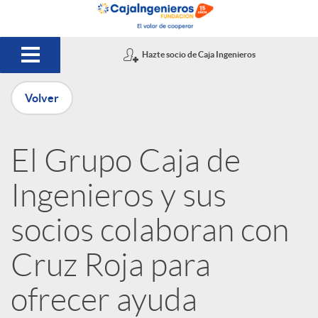
Saltar al contenido principal
Hazte socio de Caja Ingenieros
Volver
P
El Grupo Caja de
u
Ingenieros y sus
b
socios colaboran con
Cruz Roja para
l
ofrecer ayuda
i