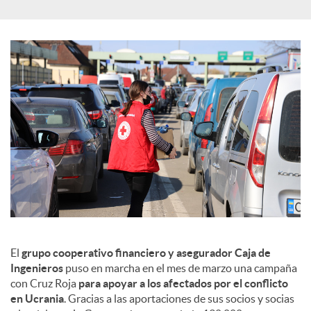
c
o
n
t
e
n
El
grupo cooperativo financiero y asegurador Caja de
Ingenieros
puso en marcha en el mes de marzo una campaña
con Cruz Roja
para apoyar a los afectados por el conflicto
i
en Ucrania
. Gracias a las aportaciones de sus socios y socias