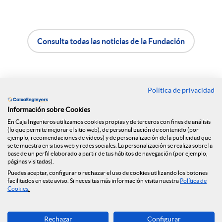
e
n
Consulta todas las noticias de la Fundación
A
B
R
p
o
e
Política de privacidad
Contacto
Información sobre Cookies
l
t
Oficinas
d
En Caja Ingenieros utilizamos cookies propias y de terceros con fines de análisis
(lo que permite mejorar el sitio web), de personalización de contenido (por
Encuéntranos en
ejemplo, recomendaciones de vídeos) y de personalización de la publicidad que
i
ó
se te muestra en sitios web y redes sociales. La personalización se realiza sobre la
e
base de un perfil elaborado a partir de tus hábitos de navegación (por ejemplo,
páginas visitadas).
c
n
Puedes aceptar, configurar o rechazar el uso de cookies utilizando los botones
Blog
facilitados en este aviso. Si necesitas más información visita nuestra
Política de
s
Cookies
.
a
n
Descarga ahora
Rechazar
Configurar