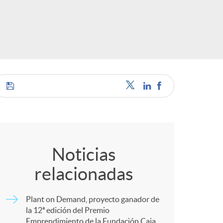
o
r
d
e
C
i
o
Noticias
d
relacionadas
m
i
Plant on Demand, proyecto ganador de
p
la 12ª edición del Premio
Emprendimiento de la Fundación Caja