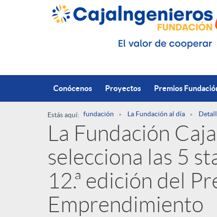
Saltar al contenido principal
Conócenos
Proyectos
Premios Fundació
fundación
La Fundación al día
Detall
Estás aquí:
La Fundación Caja
R
selecciona las 5 sta
u
P
12.ª edición del P
t
Emprendimiento
u