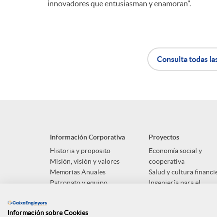
innovadores que entusiasman y enamoran”.
Consulta todas la
A
B
p
o
Información Corporativa
Proyectos
l
t
Historia y proposito
Economía social y
Misión, visión y valores
cooperativa
Memorias Anuales
Salud y cultura financi
i
ó
Patronato y equipo
Ingeniería para el
desarrollo social
c
n
Información sobre Cookies