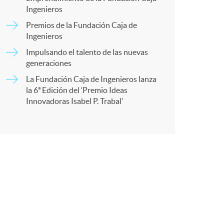
o
Ingenieros
a
Premios de la Fundación Caja de
m
Ingenieros
r
Impulsando el talento de las nuevas
a
generaciones
La Fundación Caja de Ingenieros lanza
t
la 6ª Edición del ‘Premio Ideas
Innovadoras Isabel P. Trabal’
r
e
n