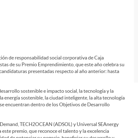
ción de responsabilidad social corporativa de Caja
istas de su Premio Emprendimiento, que este año celebra su
i
candidaturas presentadas respecto al año anterior: hasta
esarrollo sostenible e impacto social, la tecnología y la
la energía sostenible, la ciudad inteligente, la alta tecnología
e se encuentran dentro de los Objetivos de Desarrollo
 on Demand, TECH2OCEAN (ADSOL) y Universal SEAnergy
 este premio, que reconoce el talento y la excelencia
idad de potenciar su negocio, beneficiar su desarrollo y