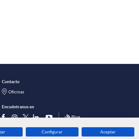
c
a
Contacto
e
Oficinas
Encuéntranos en
s
Blog
zar
Configurar
Aceptar