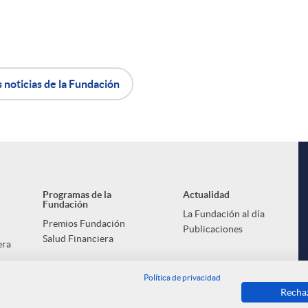
i
s noticias de la Fundación
l
Programas de la
Actualidad
Fundación
La Fundación al día
Premios Fundación
Publicaciones
Salud Financiera
era
Política de privacidad
Recha