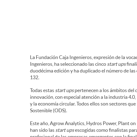
g
r
a
d
c
e
La Fundación Caja Ingenieros, expresión de la voca
i
Ingenieros, ha seleccionado las cinco
start ups
final
c
duodécima edición y ha duplicado el número de las 
132.
ó
o
Todas estas
start ups
pertenecen a los ámbitos del d
innovación, con especial atención a la industria 4.0, 
n
y la economía circular. Todos ellos son sectores qu
n
Sostenible (ODS).
Este año, Agrow Analytics, Hydros Power, Plant
t
han sido las
start ups
escogidas como finalistas para
profesional de las empresas emergentes con la final