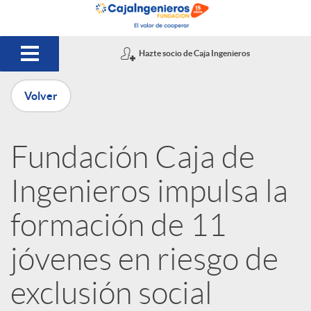
Saltar al contenido principal
Hazte socio de Caja Ingenieros
Volver
P
Fundación Caja de
u
Ingenieros impulsa la
b
formación de 11
jóvenes en riesgo de
l
exclusión social
i