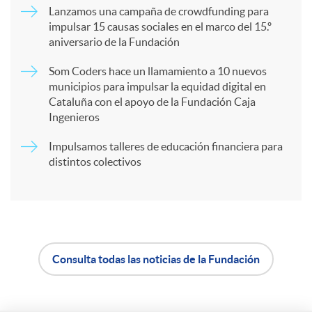
Lanzamos una campaña de crowdfunding para
impulsar 15 causas sociales en el marco del 15.º
r
aniversario de la Fundación
Som Coders hace un llamamiento a 10 nuevos
t
municipios para impulsar la equidad digital en
Cataluña con el apoyo de la Fundación Caja
Ingenieros
i
Impulsamos talleres de educación financiera para
distintos colectivos
r
e
n
Consulta todas las noticias de la Fundación
A
B
R