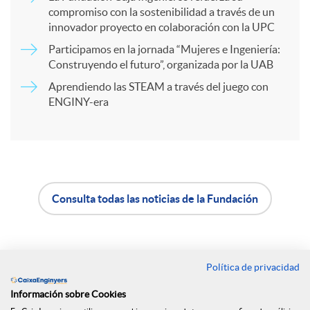
r
compromiso con la sostenibilidad a través de un
innovador proyecto en colaboración con la UPC
Participamos en la jornada “Mujeres e Ingeniería:
t
Construyendo el futuro”, organizada por la UAB
Aprendiendo las STEAM a través del juego con
i
ENGINY-era
r
e
Consulta todas las noticias de la Fundación
A
B
n
p
o
Política de privacidad
R
Contacto
Información sobre Cookies
l
t
Oficinas