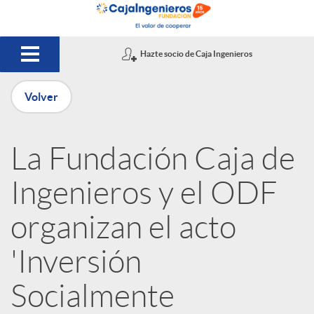
Saltar al contenido principal
Hazte socio de Caja Ingenieros
Volver
P
La Fundación Caja de
u
Ingenieros y el ODF
b
organizan el acto
'Inversión
l
Socialmente
i