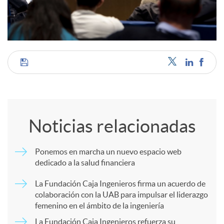
C
o
Noticias relacionadas
m
Ponemos en marcha un nuevo espacio web
dedicado a la salud financiera
p
La Fundación Caja Ingenieros firma un acuerdo de
colaboración con la UAB para impulsar el liderazgo
a
femenino en el ámbito de la ingeniería
La Fundación Caja Ingenieros refuerza su