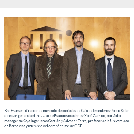
c
o
n
t
e
n
Bas Fransen, director de mercado de capitales de Caja de Ingenieros; Josep Soler,
director general del Instituto de Estudios catalanes; Xosé Garrido, portfolio
manager de Caja Ingenieros Gestión y Salvador Torra, profesor de la Universidad
de Barcelona y miembro del comité editor de ODF
i