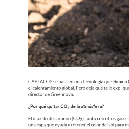
g
r
a
d
c
e
i
c
ó
CAPTACO2 se basa en una tecnología que elimina
o
el calentamiento global. Pero deja que te lo explique
director de Greennova.
n
n
¿Por qué quitar CO
de la atmósfera?
2
El dióxido de carbono (CO
), junto con otros gases
2
t
una capa que ayuda a retener el calor del sol para m