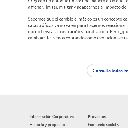
CO
con un enfoque único: una manera en la que to
2
a frenar, limitar, mitigar y adaptarnos al impacto de
Sabemos que el cambio climático es un concepto ca
catastróficos ya no valen para hacernos reaccionar
miedo lleva a la frustración y paralización. Pero ¿q
cambiar? Te iremos contando cómo evoluciona esta i
Consulta todas la
A
B
p
o
Información Corporativa
Proyectos
l
t
Historia y proposito
Economía social y