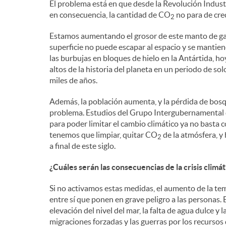
El problema está en que desde la Revolución Indust
en consecuencia, la cantidad de CO
no para de crec
2
e
Estamos aumentando el grosor de este manto de gas
superficie no puede escapar al espacio y se mantiene
n
las burbujas en bloques de hielo en la Antártida, 
altos de la historia del planeta en un periodo de so
miles de años.
i
Además, la población aumenta, y la pérdida de bos
problema. Estudios del Grupo Intergubernamental 
d
para poder limitar el cambio climático ya no basta
tenemos que limpiar, quitar CO
de la atmósfera, y
2
a final de este siglo.
o
¿Cuáles serán las consecuencias de la crisis climát
s
Si no activamos estas medidas, el aumento de la te
entre sí que ponen en grave peligro a las personas.
elevación del nivel del mar, la falta de agua dulce y
migraciones forzadas y las guerras por los recursos di