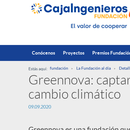
Saltar al contenido principal
Conócenos
Proyectos
Premios Fundació
fundación
La Fundación al día
Detall
Estás aquí:
Greennova: capta
R
cambio climático
u
P
09.09.2020
t
u
Greennova es una fundación que 