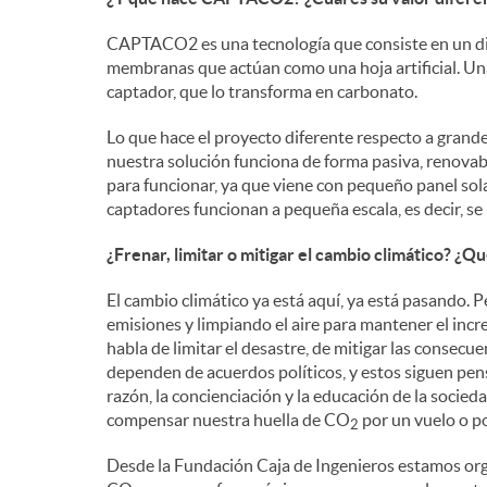
CAPTACO2 es una tecnología que consiste en un di
membranas que actúan como una hoja artificial. Una 
captador, que lo transforma en carbonato.
Lo que hace el proyecto diferente respecto a grand
nuestra solución funciona de forma pasiva, renovab
para funcionar, ya que viene con pequeño panel sola
captadores funcionan a pequeña escala, es decir, se p
¿Frenar, limitar o mitigar el cambio climático? ¿
El cambio climático ya está aquí, ya está pasando.
emisiones y limpiando el aire para mantener el incr
habla de limitar el desastre, de mitigar las consec
dependen de acuerdos políticos, y estos siguen pen
razón, la concienciación y la educación de la soci
compensar nuestra huella de CO
por un vuelo o po
2
Desde la Fundación Caja de Ingenieros estamos org