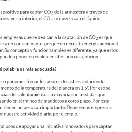
spositivo para captar CO
de la atmósfera a través de
2
vez en su interior, el CO
se mezcla con el líquido
2
es empresas que se dedican a la captación de CO
es que
2
le y no contaminante, porque no necesita energía adicional
r. Su concepto y función también es diferente, ya que estos
ueden poner en cualquier sitio: una casa, oficina...
Qué palabra es más adecuada?
 Pero podemos frenar los peores desastres reduciendo
emento de la temperatura del planeta en 1,5º. Por eso se
uencias del calentamiento. La mayoría son medidas que
sando en términos de mandatos a corto plazo. Por esta
edad tienen un peso tan importante. Deberemos empezar a
r nuestra actividad diaria, por ejemplo.
ullosos de apoyar una iniciativa innovadora para captar