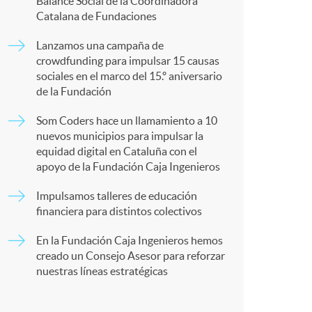
o
p
Balance Social de la Coordinadora
Catalana de Fundaciones
m
a
Lanzamos una campaña de
crowdfunding para impulsar 15 causas
sociales en el marco del 15.º aniversario
a
r
de la Fundación
Som Coders hace un llamamiento a 10
t
nuevos municipios para impulsar la
equidad digital en Cataluña con el
apoyo de la Fundación Caja Ingenieros
Impulsamos talleres de educación
financiera para distintos colectivos
r
En la Fundación Caja Ingenieros hemos
creado un Consejo Asesor para reforzar
e
nuestras líneas estratégicas