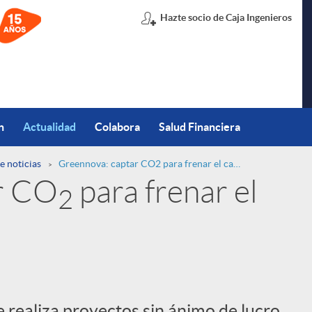
Hazte socio de Caja Ingenieros
n
Actualidad
Colabora
Salud Financiera
e noticias
Greennova: captar CO2 para frenar el cambio climático
r CO
para frenar el
2
realiza proyectos sin ánimo de lucro