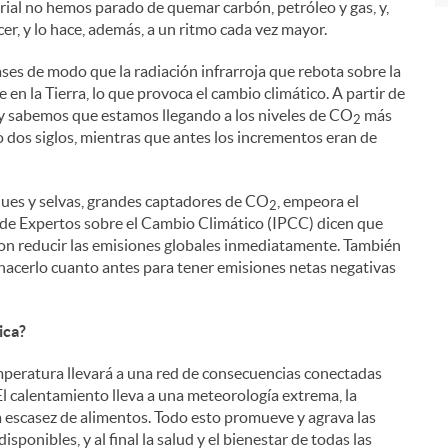
rial no hemos parado de quemar carbón, petróleo y gas, y,
er, y lo hace, además, a un ritmo cada vez mayor.
es de modo que la radiación infrarroja que rebota sobre la
 en la Tierra, lo que provoca el cambio climático. A partir de
hoy sabemos que estamos llegando a los niveles de CO
más
2
lo dos siglos, mientras que antes los incrementos eran de
ques y selvas, grandes captadores de CO
, empeora el
2
de Expertos sobre el Cambio Climático (IPCC) dicen que
 con reducir las emisiones globales inmediatamente. También
 hacerlo cuanto antes para tener emisiones netas negativas
ica?
mperatura llevará a una red de consecuencias conectadas
 El calentamiento lleva a una meteorología extrema, la
 la escasez de alimentos. Todo esto promueve y agrava las
sponibles, y al final la salud y el bienestar de todas las