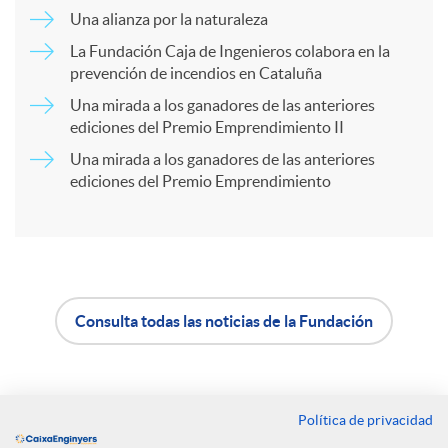
Una alianza por la naturaleza
a
d
La Fundación Caja de Ingenieros colabora en la
prevención de incendios en Cataluña
r
Una mirada a los ganadores de las anteriores
o
ediciones del Premio Emprendimiento II
Una mirada a los ganadores de las anteriores
t
s
ediciones del Premio Emprendimiento
i
r
Consulta todas las noticias de la Fundación
A
B
e
p
o
n
Política de privacidad
Contacto