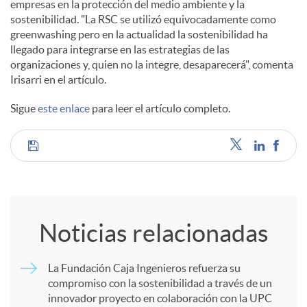
empresas en la protección del medio ambiente y la
sostenibilidad. "La RSC se utilizó equivocadamente como
c
greenwashing pero en la actualidad la sostenibilidad ha
llegado para integrarse en las estrategias de las
organizaciones y, quien no la integre, desaparecerá", comenta
o
Irisarri en el artículo.
Sigue
este enlace
para leer el artículo completo.
n
C
t
o
e
Noticias relacionadas
m
n
La Fundación Caja Ingenieros refuerza su
compromiso con la sostenibilidad a través de un
p
i
innovador proyecto en colaboración con la UPC