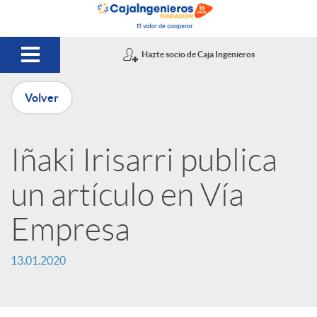
Saltar al contenido principal
Hazte socio de Caja Ingenieros
Volver
P
Iñaki Irisarri publica
u
un artículo en Vía
b
Empresa
l
13.01.2020
i