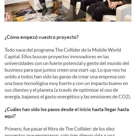
c
o
¿Cómo empezó vuestro proyecto?
Todo nace del programa The Collider de la Mobile World
n
Capital. Ellos buscan proyectos innovadores en las
universidades con un fuerte potencial y gente del mundo del
business para que juntos creen una start-up. Lo que nos ha
t
unido a todos han sido las ganas de crear una empresa con
una base tecnológica muy fuerte y con un impacto bueno en
sus clientes y el planeta (a través de optimizar el uso de
e
energía, bajamos el gasto energético y las emisiones de CO2).
¿Cuáles han sido los pasos desde el inicio hasta llegar hasta
n
aquí?
Primero, fue pasar el filtro de The Collider: de los diez
i
proyectos que empezaron, solo tres dieron vida a una