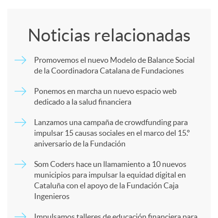
o
Noticias relacionadas
m
Promovemos el nuevo Modelo de Balance Social
de la Coordinadora Catalana de Fundaciones
p
Ponemos en marcha un nuevo espacio web
dedicado a la salud financiera
a
Lanzamos una campaña de crowdfunding para
impulsar 15 causas sociales en el marco del 15.º
r
aniversario de la Fundación
Som Coders hace un llamamiento a 10 nuevos
t
municipios para impulsar la equidad digital en
Cataluña con el apoyo de la Fundación Caja
Ingenieros
i
Impulsamos talleres de educación financiera para