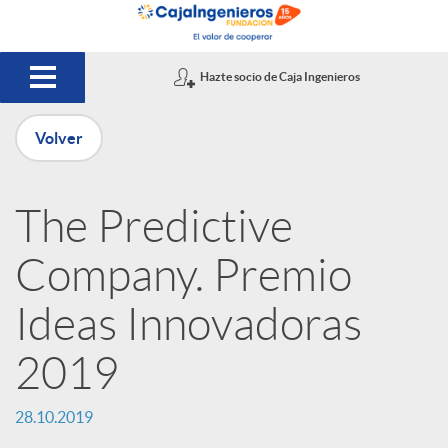
Saltar al contenido principal
Hazte socio de Caja Ingenieros
Volver
P
The Predictive
u
Company. Premio
b
Ideas Innovadoras
2019
l
28.10.2019
i