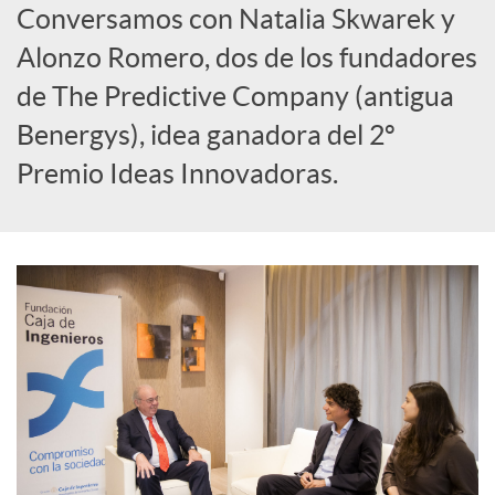
Conversamos con Natalia Skwarek y
c
Alonzo Romero, dos de los fundadores
de The Predictive Company (antigua
a
Benergys), idea ganadora del 2º
Premio Ideas Innovadoras.
d
o
r
d
e