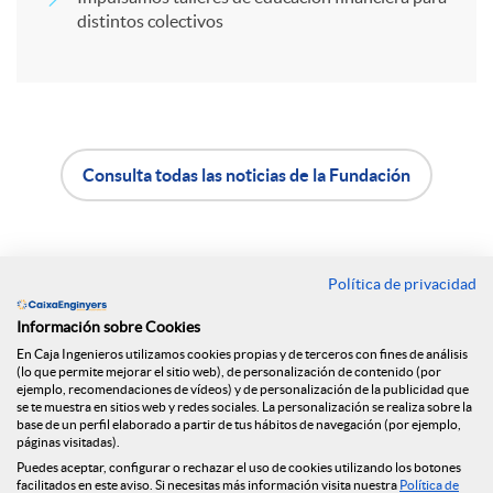
distintos colectivos
r
e
n
Consulta todas las noticias de la Fundación
A
B
R
p
o
Política de privacidad
Contacto
e
Información sobre Cookies
l
t
Oficinas
En Caja Ingenieros utilizamos cookies propias y de terceros con fines de análisis
(lo que permite mejorar el sitio web), de personalización de contenido (por
d
Encuéntranos en
ejemplo, recomendaciones de vídeos) y de personalización de la publicidad que
i
ó
se te muestra en sitios web y redes sociales. La personalización se realiza sobre la
base de un perfil elaborado a partir de tus hábitos de navegación (por ejemplo,
páginas visitadas).
e
c
n
Puedes aceptar, configurar o rechazar el uso de cookies utilizando los botones
Blog
facilitados en este aviso. Si necesitas más información visita nuestra
Política de