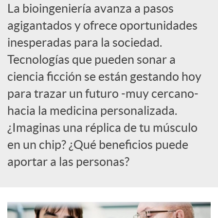
La bioingeniería avanza a pasos
c
agigantados y ofrece oportunidades
inesperadas para la sociedad.
a
Tecnologías que pueden sonar a
ciencia ficción se están gestando hoy
d
para trazar un futuro -muy cercano-
hacia la medicina personalizada.
o
¿Imaginas una réplica de tu músculo
en un chip? ¿Qué beneficios puede
r
aportar a las personas?
d
e