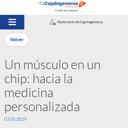
Saltar al contenido principal
Hazte socio de Caja Ingenieros
Volver
P
Un músculo en un
u
chip: hacia la
b
medicina
personalizada
l
07.05.2019
i