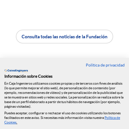
o
m
Consulta todas las noticias de la Fundación
A
B
p
p
o
Política de privacidad
a
Contacto
Información sobre Cookies
l
t
Oficinas
En Caja Ingenieros utilizamos cookies propias y de terceros con fines de análisis
r
(lo que permite mejorar el sitio web), de personalización de contenido (por
Encuéntranos en
ejemplo, recomendaciones de vídeos) y de personalización de la publicidad que
i
ó
se te muestra en sitios web y redes sociales. La personalización se realiza sobre la
base de un perfil elaborado a partir de tus hábitos de navegación (por ejemplo,
t
páginas visitadas).
c
n
Puedes aceptar, configurar o rechazar el uso de cookies utilizando los botones
Blog
facilitados en este aviso. Si necesitas más información visita nuestra
Política de
Cookies
.
i