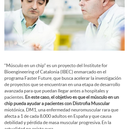
c
o
n
“Músculo en un chip” es un proyecto del Institute for
t
Bioengineering of Catalonia (IBEC) enmarcado en el
programa Faster Future, que busca acelerar la investigación
de proyectos que se encuentran en una etapa de desarrollo
e
avanzada para que puedan llegar antes a hospitales y
pacientes.
En este caso, el objetivo es que el músculo en un
chip pueda ayudar a pacientes con Distrofia Muscular
n
miotónica, DM1, una enfermedad neuromuscular rara que
afecta a 1 de cada 8.000 adultos en España y que causa
debilidad y pérdida de masa muscular progresiva. En la
i
actualidad no existe cura.