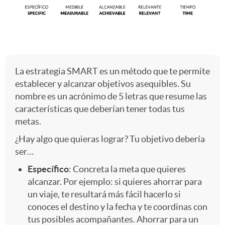
u
a
a
l
n
-
A
La estrategia SMART es un método que te permite
t
establecer y alcanzar objetivos asequibles. Su
i
A
nombre es un acrónimo de 5 letras que resume las
r
características que deberían tener todas tus
o
d
d
metas.
t
¿Hay algo que quieras lograr? Tu objetivo debería
-
ser…
a
u
1
Específico
: Concreta la meta que quieres
c
alcanzar. Por ejemplo: si quieres ahorrar para
d
l
un viaje, te resultará más fácil hacerlo si
1
conoces el destino y la fecha y te coordinas con
a
a
t
tus posibles acompañantes. Ahorrar para un