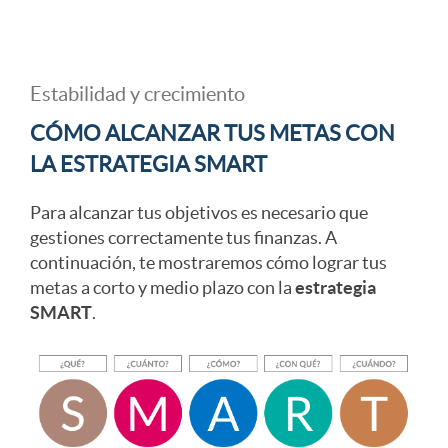
A
a
c
Estabilidad y crecimiento
r
c
a
CÓMO ALCANZAR TUS METAS CON
t
LA ESTRATEGIA SMART
i
b
Para alcanzar tus objetivos es necesario que
1
gestiones correctamente tus finanzas. A
o
e
continuación, te mostraremos cómo lograr tus
metas a corto y medio plazo con la
estrategia
1
n
c
SMART
.
a
e
e
d
s
r