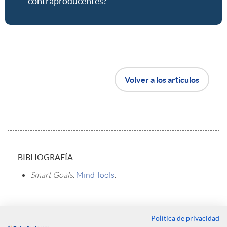
contraproducentes?
B
Volver a los artículos
o
t
A
BIBLIOGRAFÍA
ó
r
Smart Goals
.
Mind Tools
.
n
t
Política de privacidad
Contacto