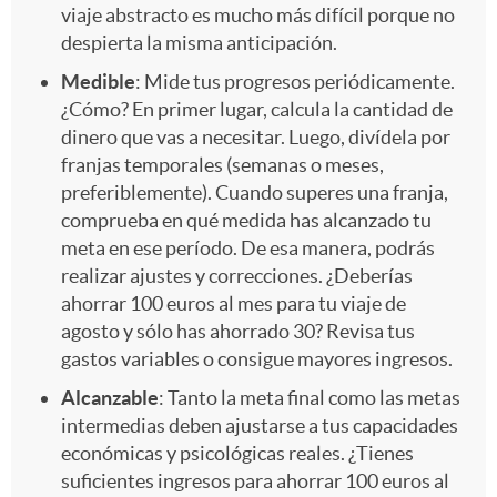
-
viaje abstracto es mucho más difícil porque no
b
despierta la misma anticipación.
o
s
c
Medible
: Mide tus progresos periódicamente.
e
¿Cómo? En primer lugar, calcula la cantidad de
s
dinero que vas a necesitar. Luego, divídela por
u
franjas temporales (semanas o meses,
c
preferiblemente). Cuando superes una franja,
comprueba en qué medida has alcanzado tu
e
meta en ese período. De esa manera, podrás
e
realizar ajustes y correcciones. ¿Deberías
r
ahorrar 100 euros al mes para tu viaje de
r
agosto y sólo has ahorrado 30? Revisa tus
gastos variables o consigue mayores ingresos.
p
a
Alcanzable
: Tanto la meta final como las metas
intermedias deben ajustarse a tus capacidades
o
económicas y psicológicas reales. ¿Tienes
suficientes ingresos para ahorrar 100 euros al