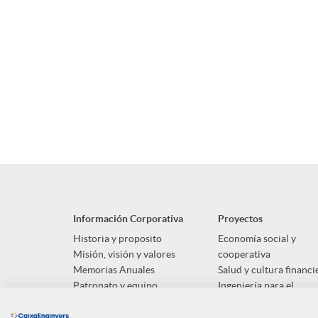
B
o
t
Información Corporativa
Proyectos
Historia y proposito
Economía social y
ó
Misión, visión y valores
cooperativa
Memorias Anuales
Salud y cultura financi
Patronato y equipo
Ingeniería para el
n
desarrollo social