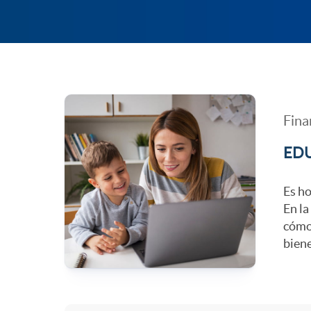
l
x
i
t
c
o
A
Imagen ilustrativa sobre la educación financiera p
Fina
a
c
r
EDU
c
a
Es ho
t
En la
cómo 
i
b
2
biene
o
e
1