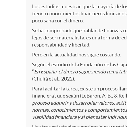
n
c
-
Los estudios muestran que la mayoría de lo
tienen conocimientos financieros limitados
A
poco sana con el dinero.
e
e
c
Se ha comprobado que hablar de finanzas con
r
lejos de ser materialista, es una forma de ed
s
r
a
responsabilidad y libertad.
t
Pero en la actualidad nos sigue costando.
a
a
b
Según el estudio de la Fundación de las Caj
2
“
En España, el dinero sigue siendo tema ta
n
-
e
(Chuliá et al., 2022).
Para facilitar la tarea, existe un proceso ll
1
i
A
financiera”, que según (LeBaron, A. B., & Kelle
c
proceso adquirir y desarrollar valores, acti
-
normas, conocimientos y comportamientos 
d
d
e
viabilidad financiera y al bienestar individua
Hay tres estrategias experienciales y práct