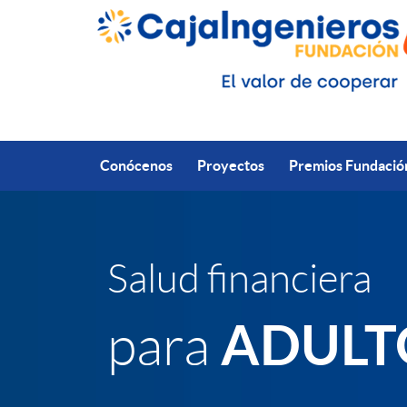
Saltar al contenido principal
Conócenos
Proyectos
Premios Fundació
Salud financiera
A
T
ADULT
para
p
e