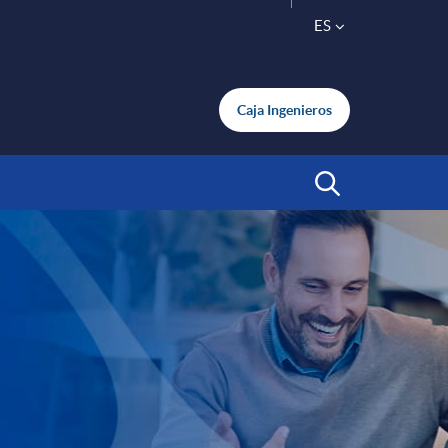
ES
S
Caja Ingenieros
e
l
Abrir Buscar
e
c
t