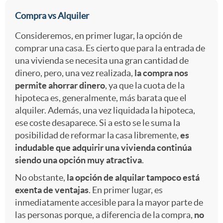
A
Compra vs Alquiler
v
a
a
Consideremos, en primer lugar, la opción de
r
comprar una casa. Es cierto que para la entrada de
e
n
-
una vivienda se necesita una gran cantidad de
dinero, pero, una vez realizada,
la compra nos
t
n
permite ahorrar dinero
, ya que la cuota de la
i
J
hipoteca es, generalmente, más barata que el
1
alquiler. Además, una vez liquidada la hipoteca,
-
d
o
ese coste desaparece. Si a esto se le suma la
posibilidad de reformar la casa libremente,
es
2
c
indudable que adquirir una vivienda continúa
a
v
siendo una opción muy atractiva
.
j
a
No obstante,
la opción de alquilar tampoco está
d
e
exenta de ventajas
. En primer lugar, es
inmediatamente accesible para la mayor parte de
o
b
a
n
las personas porque, a diferencia de la compra,
no