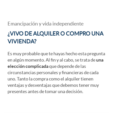
A
a
c
Emancipación y vida independiente
r
c
a
¿VIVO DE ALQUILER O COMPRO UNA
t
VIVIENDA?
i
b
Es muy probable que te hayas hecho esta pregunta
1
en algún momento. Al fin y al cabo, se trata de
una
o
e
elección complicada
que depende de las
circunstancias personales y financieras de cada
2
n
c
uno. Tanto la compra como el alquiler tienen
ventajas y desventajas que debemos tener muy
j
presentes antes de tomar una decisión.
e
e
o
s
r