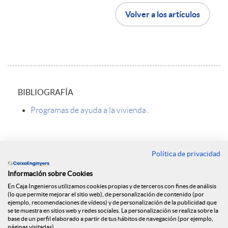
B
Volver a los artículos
o
t
A
BIBLIOGRAFÍA
ó
r
Programas de ayuda a la vivienda
.
n
t
Política de privacidad
Contacto
v
1
Información sobre Cookies
Oficinas
En Caja Ingenieros utilizamos cookies propias y de terceros con fines de análisis
(lo que permite mejorar el sitio web), de personalización de contenido (por
Encuéntranos en
ejemplo, recomendaciones de vídeos) y de personalización de la publicidad que
o
2
se te muestra en sitios web y redes sociales. La personalización se realiza sobre la
base de un perfil elaborado a partir de tus hábitos de navegación (por ejemplo,
páginas visitadas).