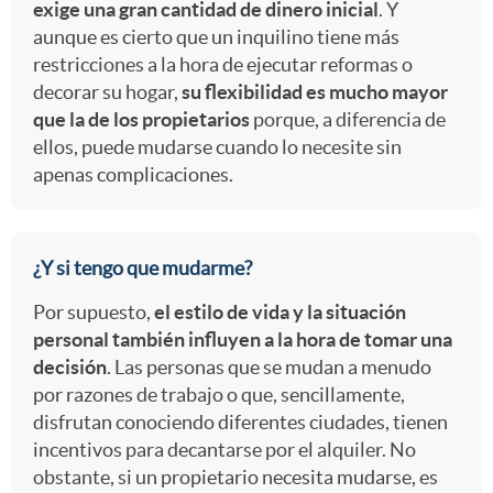
exige una gran cantidad de dinero inicial
. Y
v
e
aunque es cierto que un inquilino tiene más
e
s
restricciones a la hora de ejecutar reformas o
decorar su hogar,
su flexibilidad es mucho mayor
e
c
que la de los propietarios
porque, a diferencia de
s
ellos, puede mudarse cuando lo necesite sin
n
apenas complicaciones.
e
-
r
¿Y si tengo que mudarme?
c
Por supuesto,
el estilo de vida y la situación
a
personal también influyen a la hora de tomar una
decisión
. Las personas que se mudan a menudo
u
por razones de trabajo o que, sencillamente,
disfrutan conociendo diferentes ciudades, tienen
incentivos para decantarse por el alquiler. No
e
obstante, si un propietario necesita mudarse, es