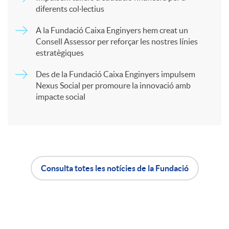
diferents col·lectius
t
A la Fundació Caixa Enginyers hem creat un
Consell Assessor per reforçar les nostres línies
estratègiques
i
Des de la Fundació Caixa Enginyers impulsem
Nexus Social per promoure la innovació amb
r
impacte social
a
X
Consulta totes les notícies de la Fundació
A
B
a
p
o
r