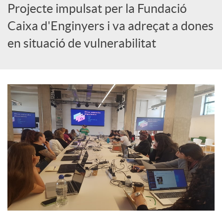
Projecte impulsat per la Fundació
c
Caixa d'Enginyers i va adreçat a dones
en situació de vulnerabilitat
a
d
o
r
d
e