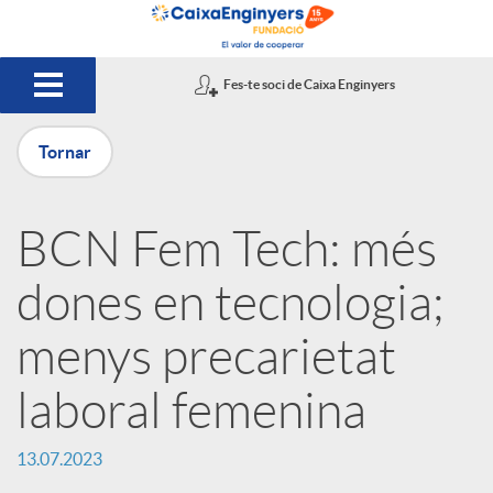
Salta al contingut principal
Fes-te soci de Caixa Enginyers
Tornar
P
BCN Fem Tech: més
u
dones en tecnologia;
b
menys precarietat
laboral femenina
l
13.07.2023
i