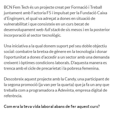
BCN Fem Tech és un projecte creat per Formació i Treball
c
juntament amb Factoria F5 i impulsat per la Fundació Caixa
d'Enginyers, el qual va adreçat a dones en situació de
vulnerabilitat i que consisteix en un curs becat de
o
desenvolupament web
full stack
de sis mesos i en la posterior
incorporació al sector tecnològic.
n
Una iniciativa a la qual donem suport pel seu doble objectiu
social: combatre la bretxa de gènere en la tecnologia i donar
l'oportunitat a dones d'accedir a un sector amb una demanda
t
creixent i òptimes condicions laborals. D’aquesta manera es
trenca amb el cicle de precarietat i la pobresa femenina.
i
Descobreix aquest projecte amb la Candy, una participant de
la segona promoció (ja van per la quarta) que ja fa un any que
treballa com a programadora a Adevinta, empresa digital de
n
referència.
Com era la teva vida laboral abans de fer aquest curs?
g