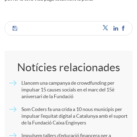
C
o
Notícies relacionades
m
Llancem una campanya de crowdfunding per
impulsar 15 causes socials en el marc del 15è
p
aniversari de la Fundació
Som Coders fa una crida a 10 nous municipis per
a
impulsar l’equitat digital a Catalunya amb el suport
de la Fundació Caixa Enginyers
r
Impulsem tallers d’educació financera per a