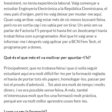
Inexistent, no tenia experiència laboral. Vaig començar a
estudiar Enginyeria Electrònica a la República Dominicana, el
u
meu país d'origen, però ho vaig deixar per mudar-me aquí.
Quan vaig arribar, vaig estar més de sis mesos buscant feina,
però no en sortia cap i no sabia per on tirar. Un amic em va
t
parlar de Factoria F5 perquè hi havia fet un
bootcamp
i havia
trobat feina com a programador. Així que hi vaig anar a
informar-me i després vaig aplicar per a BCN Fem Tech, el
s
programa per a dones.
Què és el que més et va motivar per apuntar-t’hi?
Principalment, que no trobava feina i que si volia seguir
estudiant aquí era molt difícil fer-ho per la formació reglada:
m'havia de portar tots els papers, homologar-los, passar per
tot el procés d'admissió… Tot això era molt de temps i molts
diners, i no era possible sense feina. A més, també
m'interessava molt que fos una formació molt pràctica,
perquè em va molt millor aprendre coses fent-les.
I com va ser la formació?