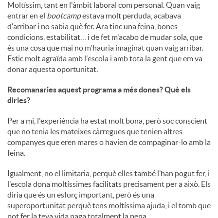
Moltíssim, tant en l'àmbit laboral com personal. Quan vaig
entrar en el
bootcamp
estava molt perduda, acabava
d'arribar i no sabia què fer. Ara tinc una feina, bones
condicions, estabilitat… i de fet m'acabo de mudar sola, que
és una cosa que mai no m'hauria imaginat quan vaig arribar.
Estic molt agraïda amb l'escola i amb tota la gent que em va
donar aquesta oportunitat.
Recomanaries aquest programa a més dones? Què els
diries?
Per a mi, l'experiència ha estat molt bona, però soc conscient
que no tenia les mateixes càrregues que tenien altres
companyes que eren mares o havien de compaginar-lo amb la
feina.
Igualment, no el limitaria, perquè elles també l’han pogut fer, i
l'escola dona moltíssimes facilitats precisament per a això. Els
diria que és un esforç important, però és una
superoportunitat perquè tens moltíssima ajuda, i el tomb que
pot fer la teva vida paga totalment la pena.