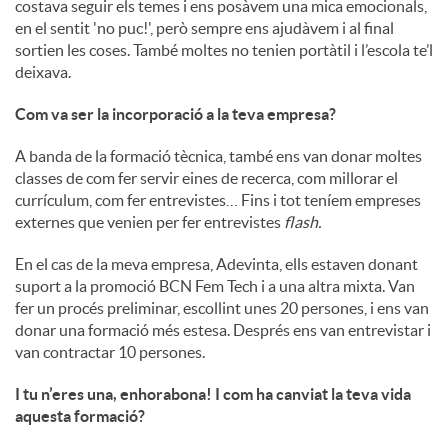
costava seguir els temes i ens posàvem una mica emocionals,
en el sentit 'no puc!', però sempre ens ajudàvem i al final
sortien les coses. També moltes no tenien portàtil i l’escola te’l
deixava.
Com va ser la incorporació a la teva empresa?
A banda de la formació tècnica, també ens van donar moltes
classes de com fer servir eines de recerca, com millorar el
currículum, com fer entrevistes… Fins i tot teníem empreses
externes que venien per fer entrevistes
flash.
En el cas de la meva empresa, Adevinta, ells estaven donant
suport a la promoció BCN Fem Tech i a una altra mixta. Van
fer un procés preliminar, escollint unes 20 persones, i ens van
donar una formació més estesa. Després ens van entrevistar i
van contractar 10 persones.
I tu n’eres una, enhorabona! I com ha canviat la teva vida
aquesta formació?