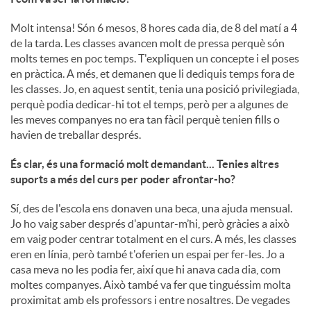
Molt intensa! Són 6 mesos, 8 hores cada dia, de 8 del matí a 4
de la tarda. Les classes avancen molt de pressa perquè són
molts temes en poc temps. T'expliquen un concepte i el poses
en pràctica. A més, et demanen que li dediquis temps fora de
les classes. Jo, en aquest sentit, tenia una posició privilegiada,
perquè podia dedicar-hi tot el temps, però per a algunes de
les meves companyes no era tan fàcil perquè tenien fills o
havien de treballar després.
És clar, és una formació molt demandant... Tenies altres
suports a més del curs per poder afrontar-ho?
Sí, des de l'escola ens donaven una beca, una ajuda mensual.
Jo ho vaig saber després d'apuntar-m’hi, però gràcies a això
em vaig poder centrar totalment en el curs. A més, les classes
eren en línia, però també t'oferien un espai per fer-les. Jo a
casa meva no les podia fer, així que hi anava cada dia, com
moltes companyes. Això també va fer que tinguéssim molta
proximitat amb els professors i entre nosaltres. De vegades