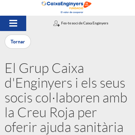
Salta al contingut principal
Fes-te soci de Caixa Enginyers
Tornar
P
El Grup Caixa
u
d'Enginyers i els seus
b
socis col·laboren amb
la Creu Roja per
l
oferir ajuda sanitària
i