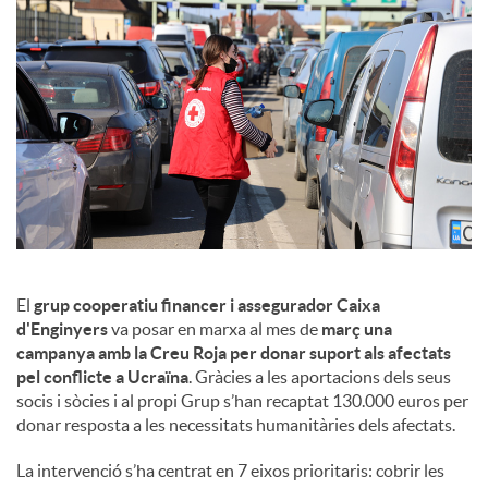
c
o
n
t
El
grup cooperatiu financer i assegurador Caixa
i
d'Enginyers
va posar en marxa al mes de
març una
campanya amb la Creu Roja per donar suport als afectats
pel conflicte a Ucraïna
. Gràcies a les aportacions dels seus
n
socis i sòcies i al propi Grup s’han recaptat 130.000 euros per
donar resposta a les necessitats humanitàries dels afectats.
g
La intervenció s’ha centrat en 7 eixos prioritaris: cobrir les