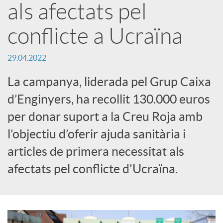
als afectats pel
c
conflicte a Ucraïna
a
29.04.2022
La campanya, liderada pel Grup Caixa
d
d’Enginyers, ha recollit 130.000 euros
per donar suport a la Creu Roja amb
o
l’objectiu d’oferir ajuda sanitària i
r
articles de primera necessitat als
afectats pel conflicte d'Ucraïna.
d
e