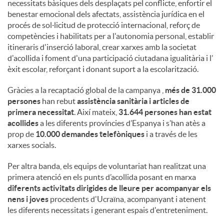
necessitats bàsiques dels desplaçats pel conflicte, enfortir el
benestar emocional dels afectats, assistència jurídica en el
u
procés de sol·licitud de protecció internacional, reforç de
competències i habilitats per a l'autonomia personal, establir
itineraris d'inserció laboral, crear xarxes amb la societat
t
d'acollida i foment d'una participació ciutadana igualitària i l’
èxit escolar, reforçant i donant suport a la escolarització.
s
Gràcies a la recaptació global de la campanya ,
més de 31.000
persones
han rebut
assistència sanitària i articles de
primera necessitat
. Així mateix,
31.644 persones han estat
acollides
a les diferents províncies d’Espanya i s’han atès a
prop de
10.000 demandes telefòniques
i a través de les
xarxes socials.
Per altra banda, els equips de voluntariat han realitzat una
primera atenció en els punts d’acollida posant en marxa
diferents activitats dirigides de lleure per acompanyar els
nens i joves
procedents d'Ucraïna, acompanyant i atenent
les diferents necessitats i generant espais d'entreteniment.