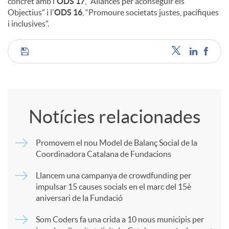
concret amb l'
ODS 17
, “Aliances per aconseguir els
Objectius” i l'
ODS 16
, “Promoure societats justes, pacífiques
i inclusives”.
C
o
Notícies relacionades
m
Promovem el nou Model de Balanç Social de la
Coordinadora Catalana de Fundacions
p
Llancem una campanya de crowdfunding per
impulsar 15 causes socials en el marc del 15è
a
aniversari de la Fundació
Som Coders fa una crida a 10 nous municipis per