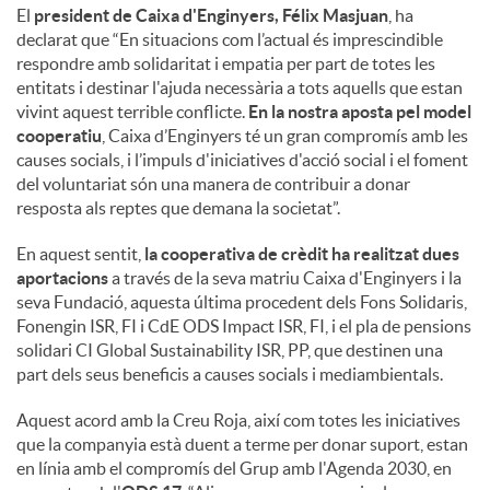
El
president de Caixa d'Enginyers, Félix Masjuan
, ha
declarat que “En situacions com l’actual és imprescindible
respondre amb solidaritat i empatia per part de totes les
entitats i destinar l'ajuda necessària a tots aquells que estan
vivint aquest terrible conflicte.
En la nostra aposta pel model
cooperatiu
, Caixa d’Enginyers té un gran compromís amb les
causes socials, i l’impuls d'iniciatives d'acció social i el foment
del voluntariat són una manera de contribuir a donar
resposta als reptes que demana la societat”.
En aquest sentit,
la cooperativa de crèdit ha realitzat dues
aportacions
a través de la seva matriu Caixa d'Enginyers i la
seva Fundació, aquesta última procedent dels Fons Solidaris,
Fonengin ISR, FI i CdE ODS Impact ISR, FI, i el pla de pensions
solidari CI Global Sustainability ISR, PP, que destinen una
part dels seus beneficis a causes socials i mediambientals.
Aquest acord amb la Creu Roja, així com totes les iniciatives
que la companyia està duent a terme per donar suport, estan
en línia amb el compromís del Grup amb l'Agenda 2030, en