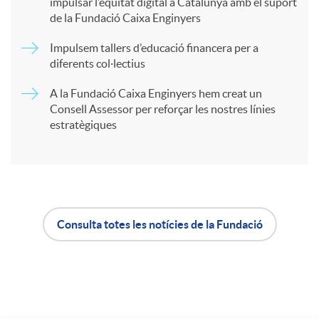
r
impulsar l’equitat digital a Catalunya amb el suport
de la Fundació Caixa Enginyers
t
Impulsem tallers d’educació financera per a
diferents col·lectius
i
A la Fundació Caixa Enginyers hem creat un
Consell Assessor per reforçar les nostres línies
estratègiques
r
a
X
Consulta totes les notícies de la Fundació
A
B
a
p
o