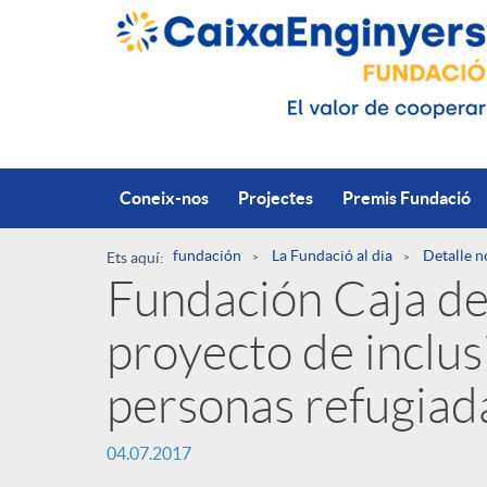
Salta al contingut principal
Coneix-nos
Projectes
Premis Fundació
fundación
La Fundació al dia
Detalle n
Ets aquí:
Fundación Caja de 
R
proyecto de inclusi
u
P
personas refugiad
t
04.07.2017
u