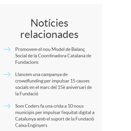
o
C
m
o
Notícies
relacionades
a
m
Promovem el nou Model de Balanç
p
Social de la Coordinadora Catalana de
Fundacions
a
Llancem una campanya de
crowdfunding per impulsar 15 causes
socials en el marc del 15è aniversari de
r
la Fundació
Som Coders fa una crida a 10 nous
t
municipis per impulsar l’equitat digital a
Catalunya amb el suport de la Fundació
Caixa Enginyers