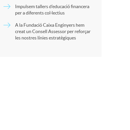
Impulsem tallers d’educació financera
per a diferents col·lectius
r
A la Fundació Caixa Enginyers hem
creat un Consell Assessor per reforçar
a
les nostres línies estratègiques
X
a
r
x