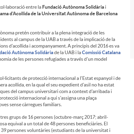
i
col·laboració entre la
Fundació Autònoma Solidària
i
ama d'Acollida de la Universitat Autònoma de Barcelona
ònoma pretén contribuir a la plena integració de les
sidents al campus de la UAB a través de la implicació de la
ions d'acollida i acompanyament. A principis del 2016 es va
dació Autònoma Solidària
de la UAB i la
Comissió Catalana
nomia de les persones refugiades a través d'un model
·licitants de protecció internacional a l'Estat espanyol i de
ra acollida, en la qual el seu expedient d'asil no ha estat
tiques del campus universitari com a context d'arribada i
 protecció internacional a qui s'assigna una plaça
oves sense càrregues familiars.
 tres grups de 16 persones (octubre-març 2017; abril-
a equival a un total de 48 persones beneficiàries. El
 39 persones voluntàries (estudiants de la universitat i