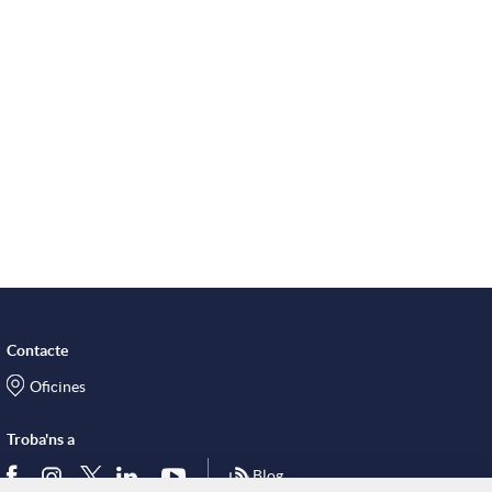
s
Contacte
Oficines
Troba'ns a
Blog