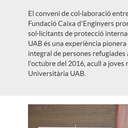
a
b
El conveni de col·laboració entr
d
Fundació Caixa d'Enginyers pro
l
sol·licitants de protecció intern
e
UAB és una experiència pionera 
i
integral de persones refugiades a
n
l'octubre del 2016, acull a joves 
c
Universitària UAB.
a
a
v
d
e
o