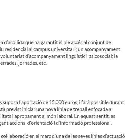
a d'acollida que ha garantit el ple accés al conjunt de
sitiu residencial al campus universitari; un acompanyament
 voluntariat d'acompanyament lingüístic i psicosocial; la
errades, jornades, etc.
i
 suposa l'aportació de 15.000 euros, i farà possible durant
à previst iniciar una nova línia de treball enfocada a
itats i apropament al món laboral. En aquest sentit, es
çant accions d'orientació i d'informació professional.
ol·laboració en el marc d'una de les seves línies d'actuació