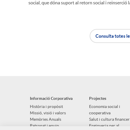
social, que dóna suport al retorn social i reinserció l
Consulta totes le
A
B
p
o
l
t
Informació Corporativa
Projectes
i
ó
Història i propòsit
Economia social i
Missió, visió i valors
cooperativa
Memòries Anuals
Salut i cultura financer
c
n
Patronat i equip
Enginyeria per al