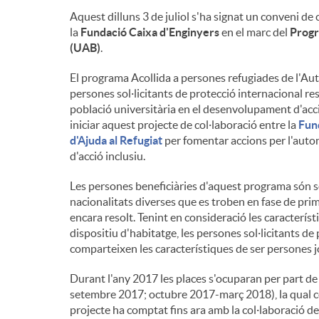
Aquest dilluns 3 de juliol s'ha signat un conveni de 
i
la
Fundació Caixa d'Enginyers
en el marc del
Progr
(UAB)
.
n
El programa Acollida a persones refugiades de l'Aut
persones sol·licitants de protecció internacional re
població universitària en el desenvolupament d'acc
g
iniciar aquest projecte de col·laboració entre la
Fun
d'Ajuda al Refugiat
per fomentar accions per l'auto
d'acció inclusiu.
u
Les persones beneficiàries d'aquest programa són sol
nacionalitats diverses que es troben en fase de prime
t
encara resolt. Tenint en consideració les caracterís
dispositiu d'habitatge, les persones sol·licitants de
comparteixen les característiques de ser persones j
s
Durant l'any 2017 les places s'ocuparan per part de
setembre 2017; octubre 2017-març 2018), la qual cos
projecte ha comptat fins ara amb la col·laboració de