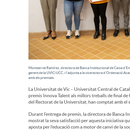
g
r
a
d
c
e
i
c
Montserrat Ramírez, directora de Banca Institucional de Caixa d’E
gerent de la UVIC-UCC; i l’adjunta a la vicerectora d’Ordenació Ac
ó
amb els premiats.
o
La Universitat de Vic – Universitat Central de Cat
premis Innova Talent als millors treballs de final de
del Rectorat de la Universitat, han comptat amb el 
n
Durant l’entrega de premis, la directora de Banca I
mostrat la seva satisfacció per aquesta iniciativa qu
t
aposta per l’educació com a motor de canvi de la s