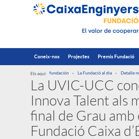
Salta al contingut principal
Coneix-nos
Projectes
Premis Fundació
fundación
La Fundació al dia
Detalle n
Ets aquí:
La UVIC-UCC conc
R
Innova Talent als m
u
P
final de Grau amb 
t
Fundació Caixa d’
u