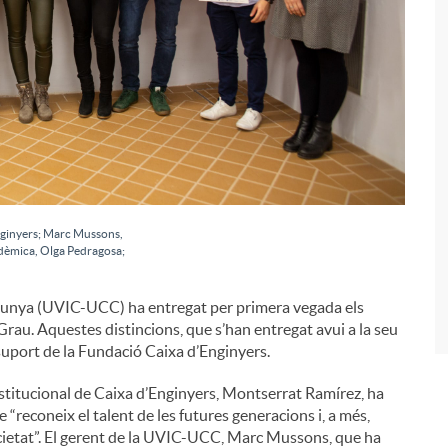
i
nginyers; Marc Mussons,
adèmica, Olga Pedragosa;
alunya (UVIC-UCC) ha entregat per primera vegada els
 Grau. Aquestes distincions, que s’han entregat avui a la seu
suport de la Fundació Caixa d’Enginyers.
nstitucional de Caixa d’Enginyers, Montserrat Ramírez, ha
e “reconeix el talent de les futures generacions i, a més,
ocietat”. El gerent de la UVIC-UCC, Marc Mussons, que ha