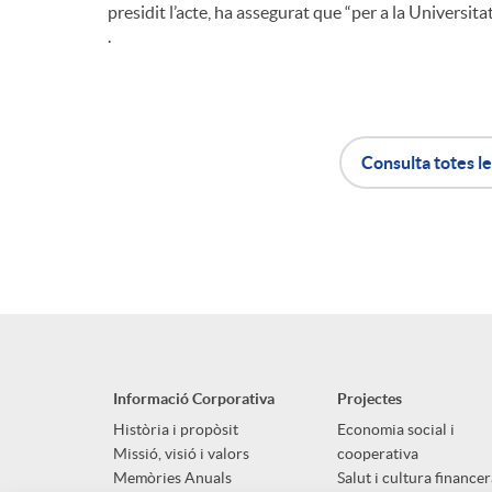
presidit l’acte, ha assegurat que “per a la Universit
.
i
n
Consulta totes le
g
A
B
u
p
o
t
l
t
s
Informació Corporativa
Projectes
i
ó
Història i propòsit
Economia social i
Missió, visió i valors
cooperativa
Memòries Anuals
Salut i cultura financer