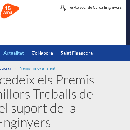
Fes-te soci de Caixa Enginyers
Actualitat
Col·labora
Salut Financera
oticias
Premis Innova Talent
edeix els Premis
illors Treballs de
el suport de la
Enginyers