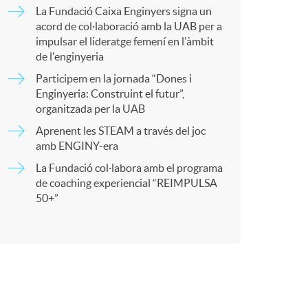
o
La Fundació Caixa Enginyers signa un
a
acord de col·laboració amb la UAB per a
m
impulsar el lideratge femení en l'àmbit
de l'enginyeria
r
Participem en la jornada “Dones i
a
Enginyeria: Construint el futur”,
organitzada per la UAB
t
Aprenent les STEAM a través del joc
amb ENGINY-era
La Fundació col·labora amb el programa
de coaching experiencial “REIMPULSA
50+”
r
a
X