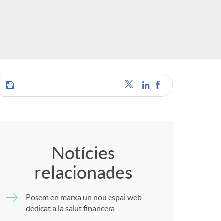
o
r
d
'
C
i
o
Notícies
d
relacionades
m
i
Posem en marxa un nou espai web
p
dedicat a la salut financera