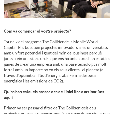
c
o
Com va començar el vostre projecte?
Tot neix del programa The Collider de la Mobile World
n
Capital. Ells busquen projectes innovadors a les universitats
amb un fort potencial i gent del món del business perquè
junts creïn una start-up. El que ens ha unit a tots han estat les
t
ganes de crear una empresa amb una base tecnològica molt
forta i amb un impacte bo en els seus clients i el planeta (a
través d'optimitzar l'ús d'energia, abaixem la despesa
i
energètica i les emissions de CO2).
Quins han estat els passos des de l'inici fins a arribar fins
n
aquí?
Primer, va ser passar el filtre de The Collider: dels deu
g
projectes que van començar, només tres van donar vida a una