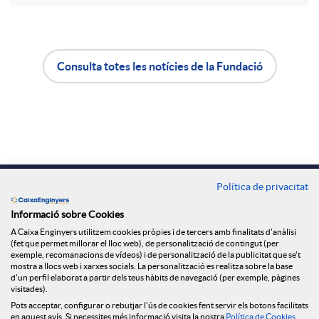
a
Consulta totes les notícies de la Fundació
X
A
B
a
p
o
r
l
t
Contacte
Política de privacitat
Oficines
x
i
ó
Informació sobre Cookies
A Caixa Enginyers utilitzem cookies pròpies i de tercers amb finalitats d'anàlisi
Troba'ns a
(fet que permet millorar el lloc web), de personalització de contingut (per
exemple, recomanacions de vídeos) i de personalització de la publicitat que se't
e
c
n
mostra a llocs web i xarxes socials. La personalització es realitza sobre la base
d'un perfil elaborat a partir dels teus hàbits de navegació (per exemple, pàgines
visitades).
s
a
n
Blog
Pots acceptar, configurar o rebutjar l'ús de cookies fent servir els botons facilitats
en aquest avís. Si necessites més informació visita la nostra
Política de Cookies
.