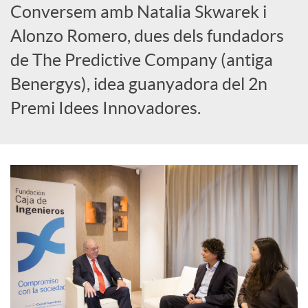
Conversem amb Natalia Skwarek i
c
Alonzo Romero, dues dels fundadors
de The Predictive Company (antiga
a
Benergys), idea guanyadora del 2n
Premi Idees Innovadores.
d
o
r
d
e