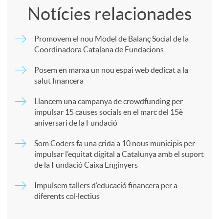
Notícies relacionades
m
Promovem el nou Model de Balanç Social de la
Coordinadora Catalana de Fundacions
p
Posem en marxa un nou espai web dedicat a la
salut financera
a
Llancem una campanya de crowdfunding per
impulsar 15 causes socials en el marc del 15è
r
aniversari de la Fundació
Som Coders fa una crida a 10 nous municipis per
t
impulsar l’equitat digital a Catalunya amb el suport
de la Fundació Caixa Enginyers
i
Impulsem tallers d’educació financera per a
diferents col·lectius
r