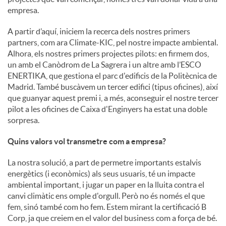
empresa.
u
A partir d’aquí, iniciem la recerca dels nostres primers
partners, com ara Climate-KIC, pel nostre impacte ambiental.
Alhora, els nostres primers projectes pilots: en firmem dos,
t
un amb el Canòdrom de La Sagrera i un altre amb l’ESCO
ENERTIKA, que gestiona el parc d'edificis de la Politècnica de
s
Madrid. També buscàvem un tercer edifici (tipus oficines), així
que guanyar aquest premi i, a més, aconseguir el nostre tercer
pilot a les oficines de Caixa d'Enginyers ha estat una doble
sorpresa.
Quins valors vol transmetre com a empresa?
La nostra solució, a part de permetre importants estalvis
energètics (i econòmics) als seus usuaris, té un impacte
ambiental important, i jugar un paper en la lluita contra el
canvi climàtic ens omple d'orgull. Però no és només el que
fem, sinó també com ho fem. Estem mirant la certificació B
Corp, ja que creiem en el valor del business com a força de bé.