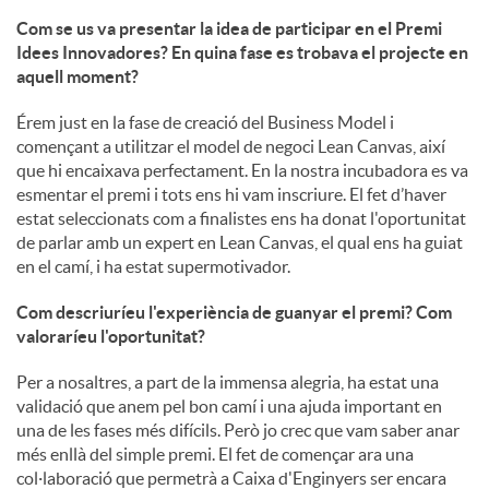
Com se us va presentar la idea de participar en el Premi
Idees Innovadores? En quina fase es trobava el projecte en
aquell moment?
Érem just en la fase de creació del Business Model i
començant a utilitzar el model de negoci Lean Canvas, així
que hi encaixava perfectament. En la nostra incubadora es va
esmentar el premi i tots ens hi vam inscriure. El fet d’haver
estat seleccionats com a finalistes ens ha donat l'oportunitat
de parlar amb un expert en Lean Canvas, el qual ens ha guiat
en el camí, i ha estat supermotivador.
Com descriuríeu l'experiència de guanyar el premi? Com
valoraríeu l'oportunitat?
Per a nosaltres, a part de la immensa alegria, ha estat una
validació que anem pel bon camí i una ajuda important en
una de les fases més difícils. Però jo crec que vam saber anar
més enllà del simple premi. El fet de començar ara una
col·laboració que permetrà a Caixa d'Enginyers ser encara