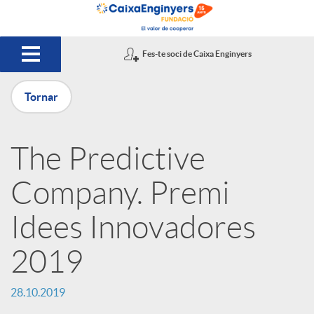
Salta al contingut principal
Fes-te soci de Caixa Enginyers
Tornar
P
The Predictive
u
Company. Premi
b
Idees Innovadores
2019
l
28.10.2019
i