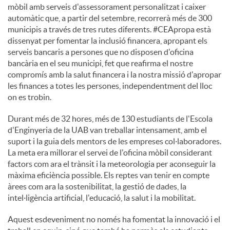
mòbil amb serveis d'assessorament personalitzat i caixer
automàtic que, a partir del setembre, recorrerà més de 300
municipis a través de tres rutes diferents. #CEApropa està
dissenyat per fomentar la inclusió financera, apropant els
serveis bancaris a persones que no disposen d'oficina
bancària en el seu municipi, fet que reafirma el nostre
compromís amb la salut financera i la nostra missió d'apropar
les finances a totes les persones, independentment del lloc
on es trobin.
Durant més de 32 hores, més de 130 estudiants de l'Escola
d'Enginyeria de la UAB van treballar intensament, amb el
suport i la guia dels mentors de les empreses col·laboradores.
La meta era millorar el servei de l'oficina mòbil considerant
factors com ara el trànsit i la meteorologia per aconseguir la
màxima eficiència possible. Els reptes van tenir en compte
àrees com ara la sostenibilitat, la gestió de dades, la
intel·ligència artificial, l'educació, la salut i la mobilitat.
Aquest esdeveniment no només ha fomentat la innovació i el