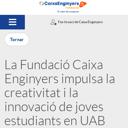
Salta al contingut principal
Fes-te soci de Caixa Enginyers
Tornar
P
La Fundació Caixa
u
Enginyers impulsa la
b
creativitat i la
innovació de joves
l
estudiants en UAB
i