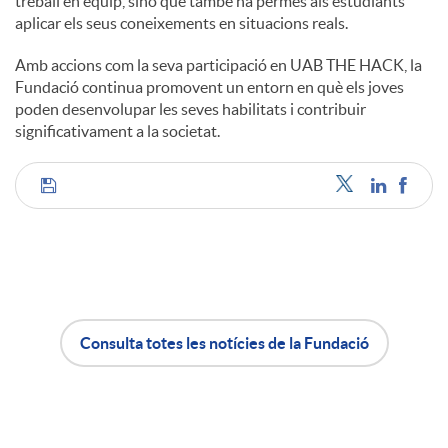
treball en equip, sinó que també ha permès als estudiants
aplicar els seus coneixements en situacions reals.
Amb accions com la seva participació en UAB THE HACK, la
Fundació continua promovent un entorn en què els joves
poden desenvolupar les seves habilitats i contribuir
significativament a la societat.
C
o
m
Consulta totes les notícies de la Fundació
A
B
p
p
o