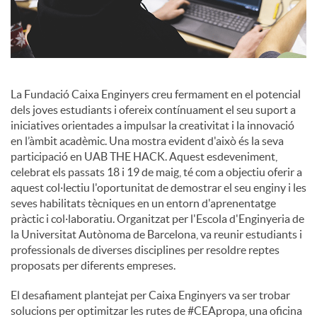
u
t
La Fundació Caixa Enginyers creu fermament en el potencial
dels joves estudiants i ofereix contínuament el seu suport a
s
iniciatives orientades a impulsar la creativitat i la innovació
en l’àmbit acadèmic. Una mostra evident d'això és la seva
participació en UAB THE HACK. Aquest esdeveniment,
celebrat els passats 18 i 19 de maig, té com a objectiu oferir a
aquest col·lectiu l'oportunitat de demostrar el seu enginy i les
seves habilitats tècniques en un entorn d'aprenentatge
pràctic i col·laboratiu. Organitzat per l'Escola d'Enginyeria de
la Universitat Autònoma de Barcelona, va reunir estudiants i
professionals de diverses disciplines per resoldre reptes
proposats per diferents empreses.
El desafiament plantejat per Caixa Enginyers va ser trobar
solucions per optimitzar les rutes de #CEApropa, una oficina