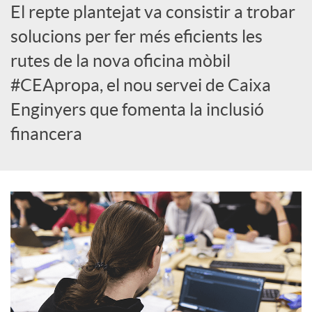
El repte plantejat va consistir a trobar
c
solucions per fer més eficients les
rutes de la nova oficina mòbil
o
#CEApropa, el nou servei de Caixa
Enginyers que fomenta la inclusió
n
financera
t
i
n
g