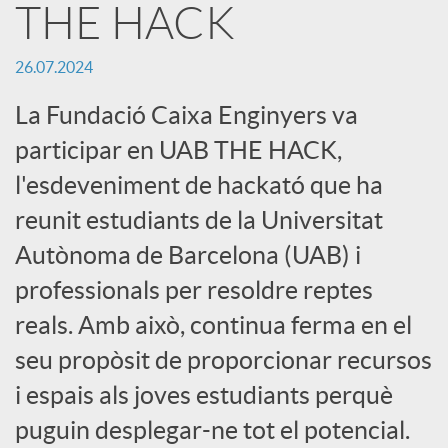
THE HACK
c
26.07.2024
a
La Fundació Caixa Enginyers va
participar en UAB THE HACK,
d
l'esdeveniment de hackató que ha
reunit estudiants de la Universitat
o
Autònoma de Barcelona (UAB) i
professionals per resoldre reptes
r
reals. Amb això, continua ferma en el
seu propòsit de proporcionar recursos
d
i espais als joves estudiants perquè
puguin desplegar-ne tot el potencial.
e