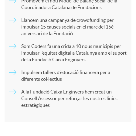
Promovem el nou Model de Balanç Social de la
Coordinadora Catalana de Fundacions
p
Llancem una campanya de crowdfunding per
impulsar 15 causes socials en el marc del 15è
a
aniversari de la Fundació
Som Coders fa una crida a 10 nous municipis per
r
impulsar l’equitat digital a Catalunya amb el suport
de la Fundació Caixa Enginyers
t
Impulsem tallers d’educació financera per a
diferents col·lectius
i
A la Fundació Caixa Enginyers hem creat un
Consell Assessor per reforçar les nostres línies
estratègiques
r
a