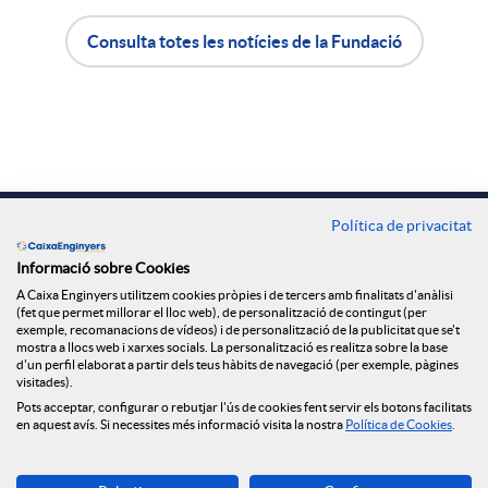
X
Consulta totes les notícies de la Fundació
A
B
a
p
o
r
l
t
Contacte
Política de privacitat
x
Oficines
i
ó
Informació sobre Cookies
A Caixa Enginyers utilitzem cookies pròpies i de tercers amb finalitats d'anàlisi
e
Troba'ns a
(fet que permet millorar el lloc web), de personalització de contingut (per
exemple, recomanacions de vídeos) i de personalització de la publicitat que se't
c
n
mostra a llocs web i xarxes socials. La personalització es realitza sobre la base
d'un perfil elaborat a partir dels teus hàbits de navegació (per exemple, pàgines
s
visitades).
a
n
Blog
Pots acceptar, configurar o rebutjar l'ús de cookies fent servir els botons facilitats
en aquest avís. Si necessites més informació visita la nostra
Política de Cookies
.
S
Descarrega-la ara