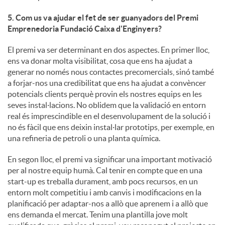
5. Com us va ajudar el fet de ser guanyadors del Premi
Emprenedoria Fundació Caixa d'Enginyers?
El premi va ser determinant en dos aspectes. En primer lloc,
ens va donar molta visibilitat, cosa que ens ha ajudat a
generar no només nous contactes precomercials, sinó també
a forjar-nos una credibilitat que ens ha ajudat a convèncer
potencials clients perquè provin els nostres equips en les
seves instal·lacions. No oblidem que la validació en entorn
real és imprescindible en el desenvolupament de la solució i
no és fàcil que ens deixin instal·lar prototips, per exemple, en
una refineria de petroli o una planta química.
En segon lloc, el premi va significar una important motivació
per al nostre equip humà. Cal tenir en compte que en una
start-up es treballa durament, amb pocs recursos, en un
entorn molt competitiu i amb canvis i modificacions en la
planificació per adaptar-nos a allò que aprenem i a allò que
ens demanda el mercat. Tenim una plantilla jove molt