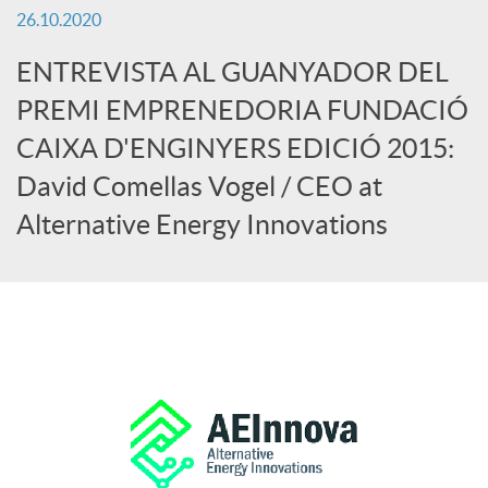
26.10.2020
c
ENTREVISTA AL GUANYADOR DEL
PREMI EMPRENEDORIA FUNDACIÓ
a
CAIXA D'ENGINYERS EDICIÓ 2015:
David Comellas Vogel / CEO at
d
Alternative Energy Innovations
o
r
d
e