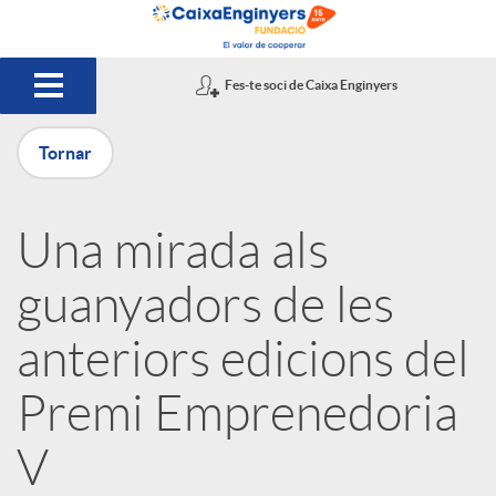
Salta al contingut principal
Fes-te soci de Caixa Enginyers
Tornar
P
Una mirada als
u
guanyadors de les
b
anteriors edicions del
Premi Emprenedoria
l
V
i