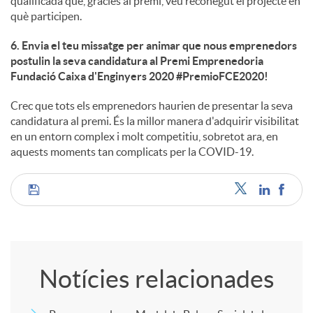
qualificada que, gràcies al premi, veu reconegut el projecte en
què participen.
6. Envia el teu missatge per animar que nous emprenedors
postulin la seva candidatura al Premi Emprenedoria
Fundació Caixa d'Enginyers 2020 #PremioFCE2020!
Crec que tots els emprenedors haurien de presentar la seva
candidatura al premi. És la millor manera d'adquirir visibilitat
en un entorn complex i molt competitiu, sobretot ara, en
aquests moments tan complicats per la COVID-19.
C
o
Notícies relacionades
m