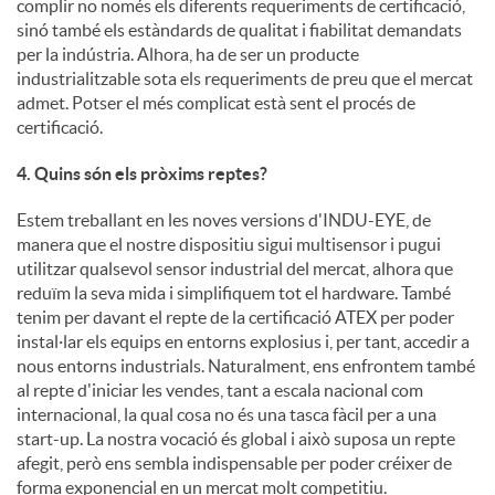
complir no només els diferents requeriments de certificació,
sinó també els estàndards de qualitat i fiabilitat demandats
per la indústria. Alhora, ha de ser un producte
industrialitzable sota els requeriments de preu que el mercat
admet. Potser el més complicat està sent el procés de
certificació.
4. Quins són els pròxims reptes?
Estem treballant en les noves versions d'INDU-EYE, de
manera que el nostre dispositiu sigui multisensor i pugui
utilitzar qualsevol sensor industrial del mercat, alhora que
reduïm la seva mida i simplifiquem tot el hardware. També
tenim per davant el repte de la certificació ATEX per poder
instal·lar els equips en entorns explosius i, per tant, accedir a
nous entorns industrials. Naturalment, ens enfrontem també
al repte d'iniciar les vendes, tant a escala nacional com
internacional, la qual cosa no és una tasca fàcil per a una
start-up. La nostra vocació és global i això suposa un repte
afegit, però ens sembla indispensable per poder créixer de
forma exponencial en un mercat molt competitiu.