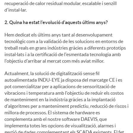
recuperació de calor residual modular, escalable i senzill
d'instal·lar.
u
2. Quina ha estat l'evolució d'aquests últims anys?
t
Hem dedicat els últims anys tant al desenvolupament
tecnològic com a la validació de les solucions en entorns de
treball reals en grans indústries gràcies a diferents prototips
s
instal·lats i a la certificació de l'esmentada tecnologia amb
l'objectiu d'arribar al mercat com més aviat millor.
Actualment, la solució de digitalització sense fil
autoalimentada INDU-EYE ja disposa del marcatge CE i es
pot comercialitzar per a aplicacions de sensorització de
vibracions i temperatura amb l'objectiu de reduir els costos
de manteniment en la indústria gràcies a la implantació
d'algoritmes per a manteniment predictiu, reducció de riscos i
millora de processos. El sistema de hardware es
complementa amb el nostre software DAEVIS, que
implementa totes les opcions de visualització, alarmes i
gestió de dades complementant els SCADA existents. El fet