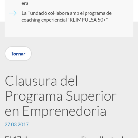
era
t
La Fundació col·labora amb el programa de
coaching experiencial “REIMPULSA 50+”
i
r
Tornar
a
Clausura del
X
Programa Superior
a
en Emprenedoria
r
27.03.2017