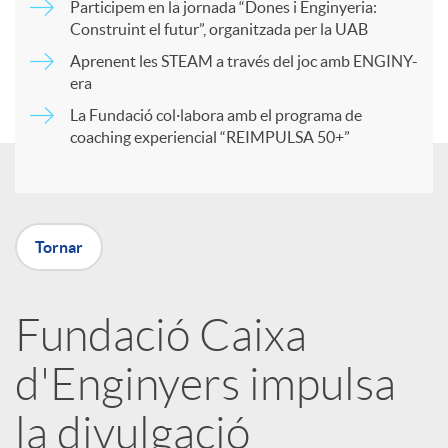
Participem en la jornada “Dones i Enginyeria:
r
Construint el futur”, organitzada per la UAB
Aprenent les STEAM a través del joc amb ENGINY-
era
t
La Fundació col·labora amb el programa de
coaching experiencial “REIMPULSA 50+”
i
r
Tornar
a
Fundació Caixa
X
d'Enginyers impulsa
a
la divulgació