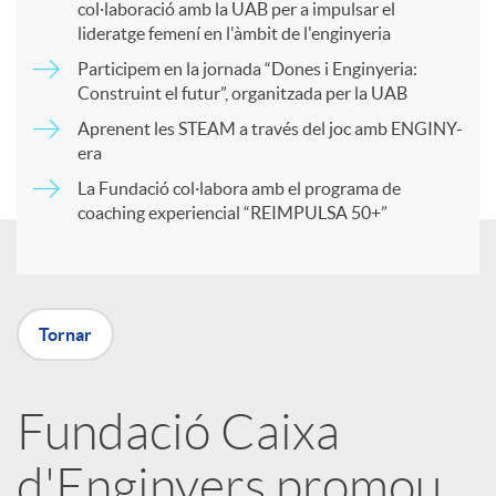
col·laboració amb la UAB per a impulsar el
a
lideratge femení en l'àmbit de l'enginyeria
Participem en la jornada “Dones i Enginyeria:
r
Construint el futur”, organitzada per la UAB
Aprenent les STEAM a través del joc amb ENGINY-
era
t
La Fundació col·labora amb el programa de
coaching experiencial “REIMPULSA 50+”
i
r
Tornar
a
Fundació Caixa
X
d'Enginyers promou