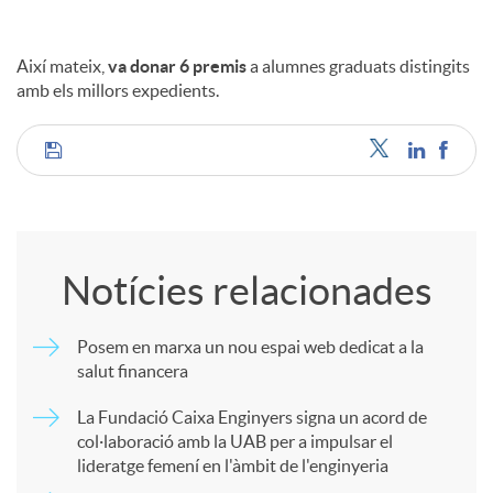
Així mateix,
va donar 6 premis
a alumnes graduats distingits
amb els millors expedients.
C
o
Notícies relacionades
m
Posem en marxa un nou espai web dedicat a la
salut financera
p
La Fundació Caixa Enginyers signa un acord de
col·laboració amb la UAB per a impulsar el
a
lideratge femení en l'àmbit de l'enginyeria