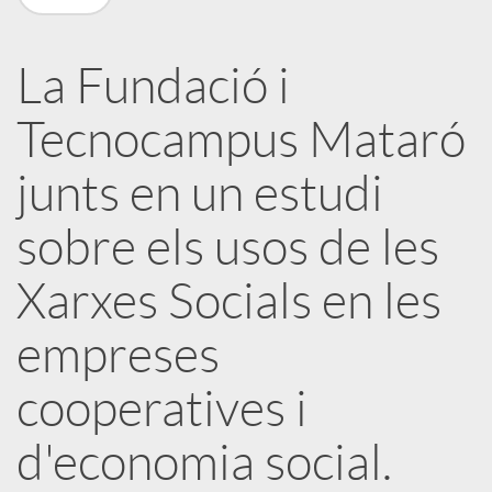
a
La Fundació i
X
Tecnocampus Mataró
a
junts en un estudi
sobre els usos de les
r
Xarxes Socials en les
x
empreses
e
cooperatives i
s
d'economia social.