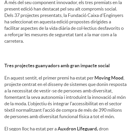
A més del seu component innovador, els tres premiats en la
present edició han destacat pel seu alt compromís social.
Dels 37 projectes presentats, la Fundació Caixa d'Enginyers
ha seleccionat en aquesta edició propostes dirigides a
facilitar aspectes de la vida diària de col·lectius desfavorits o
a reforçar les mesures de seguretat tant a la mar com a la
carretera.
Tres projectes guanyadors amb gran impacte social
En aquest sentit, el primer premi ha estat per
Moving Mood
,
projecte centrat en el disseny de sistemes que donin resposta
a la necessitat de vestir-se de persones amb diversitat,
fomentant la seva autonomia i introduint la innovació al món
de la moda. L'objectiu és integrar l'accessibilitat en el sector
tèxtil normalitzant l'acció de compra de més de 390 milions
de persones amb diversitat funcional física a tot el món.
El segon lloc ha estat per a
Auxdron Lifeguard,
dron