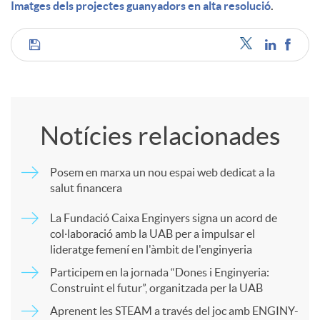
Imatges dels projectes guanyadors en alta resolució
.
C
o
Notícies relacionades
m
Posem en marxa un nou espai web dedicat a la
salut financera
p
La Fundació Caixa Enginyers signa un acord de
col·laboració amb la UAB per a impulsar el
a
lideratge femení en l'àmbit de l'enginyeria
Participem en la jornada “Dones i Enginyeria:
r
Construint el futur”, organitzada per la UAB
Aprenent les STEAM a través del joc amb ENGINY-