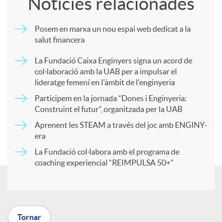
Notícies relacionades
m
Posem en marxa un nou espai web dedicat a la
salut financera
p
La Fundació Caixa Enginyers signa un acord de
col·laboració amb la UAB per a impulsar el
a
lideratge femení en l'àmbit de l'enginyeria
Participem en la jornada “Dones i Enginyeria:
r
Construint el futur”, organitzada per la UAB
Aprenent les STEAM a través del joc amb ENGINY-
era
t
La Fundació col·labora amb el programa de
coaching experiencial “REIMPULSA 50+”
i
r
Tornar