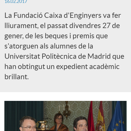
16.02.2017
x
La Fundació Caixa d'Enginyers va fer
e
lliurament, el passat divendres 27 de
gener, de les beques i premis que
s
s'atorguen als alumnes de la
Universitat Politècnica de Madrid que
S
han obtingut un expedient acadèmic
brillant.
o
c
i