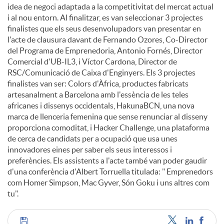
idea de negoci adaptada a la competitivitat del mercat actual
i al nou entorn. Al finalitzar, es van seleccionar 3 projectes
finalistes que els seus desenvolupadors van presentar en
l'acte de clausura davant de Fernando Ozores, Co-Director
del Programa de Emprenedoria, Antonio Fornés, Director
Comercial d'UB-IL3, i Víctor Cardona, Director de
RSC/Comunicació de Caixa d'Enginyers. Els 3 projectes
finalistes van ser: Colors d'Àfrica, productes fabricats
artesanalment a Barcelona amb l'essència de les teles
africanes i dissenys occidentals, HakunaBCN, una nova
marca de llenceria femenina que sense renunciar al disseny
proporciona comoditat, i Hacker Challenge, una plataforma
de cerca de candidats per a ocupació que usa unes
innovadores eines per saber els seus interessos i
preferències. Els assistents a l'acte també van poder gaudir
d'una conferència d'Albert Torruella titulada: " Emprenedors
com Homer Simpson, Mac Gyver, Són Goku i uns altres com
tu".