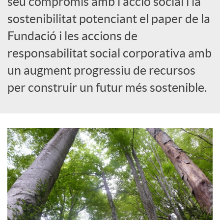
seu compromís amb l'acció social i la
sostenibilitat potenciant el paper de la
c
Fundació i les accions de
responsabilitat social corporativa amb
a
un augment progressiu de recursos
d
per construir un futur més sostenible.
o
r
d
e