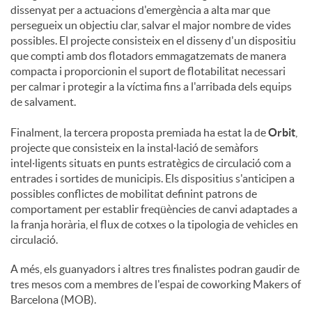
dissenyat per a actuacions d'emergència a alta mar que
persegueix un objectiu clar, salvar el major nombre de vides
possibles. El projecte consisteix en el disseny d'un dispositiu
que compti amb dos flotadors emmagatzemats de manera
compacta i proporcionin el suport de flotabilitat necessari
per calmar i protegir a la víctima fins a l'arribada dels equips
de salvament.
Finalment, la tercera proposta premiada ha estat la de
Orbit
,
projecte que consisteix en la instal·lació de semàfors
intel·ligents situats en punts estratègics de circulació com a
entrades i sortides de municipis. Els dispositius s'anticipen a
possibles conflictes de mobilitat definint patrons de
comportament per establir freqüències de canvi adaptades a
la franja horària, el flux de cotxes o la tipologia de vehicles en
circulació.
A més, els guanyadors i altres tres finalistes podran gaudir de
tres mesos com a membres de l'espai de coworking Makers of
Barcelona (MOB).