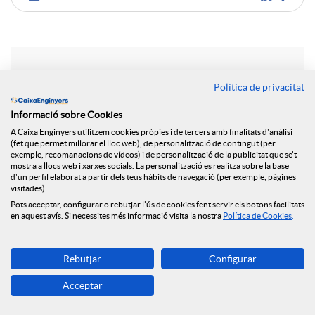
C
o
Notícies relacionades
Política de privacitat
m
Informació sobre Cookies
Posem en marxa un nou espai web dedicat a la
A Caixa Enginyers utilitzem cookies pròpies i de tercers amb finalitats d'anàlisi
salut financera
p
(fet que permet millorar el lloc web), de personalització de contingut (per
exemple, recomanacions de vídeos) i de personalització de la publicitat que se't
La Fundació Caixa Enginyers signa un acord de
mostra a llocs web i xarxes socials. La personalització es realitza sobre la base
d'un perfil elaborat a partir dels teus hàbits de navegació (per exemple, pàgines
col·laboració amb la UAB per a impulsar el
a
visitades).
lideratge femení en l'àmbit de l'enginyeria
Pots acceptar, configurar o rebutjar l'ús de cookies fent servir els botons facilitats
en aquest avís. Si necessites més informació visita la nostra
Política de Cookies
.
Participem en la jornada “Dones i Enginyeria:
r
Construint el futur”, organitzada per la UAB
Aprenent les STEAM a través del joc amb ENGINY-
Rebutjar
Configurar
era
t
Acceptar
La Fundació col·labora amb el programa de
coaching experiencial “REIMPULSA 50+”