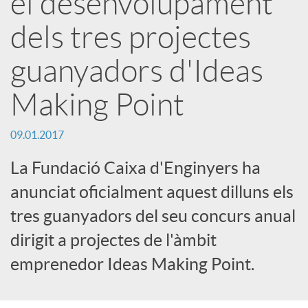
el desenvolupament
r
dels tres projectes
x
guanyadors d'Ideas
Making Point
e
09.01.2017
s
La Fundació Caixa d'Enginyers ha
anunciat oficialment aquest dilluns els
S
tres guanyadors del seu concurs anual
o
dirigit a projectes de l'àmbit
emprenedor Ideas Making Point.
c