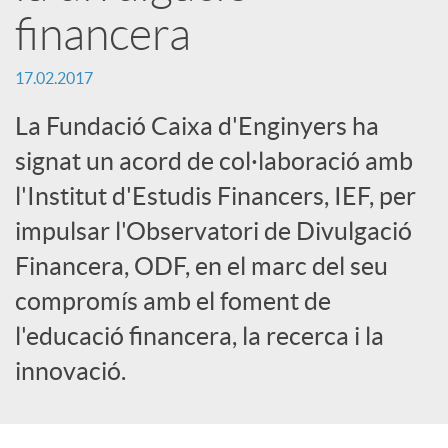
financera
r
17.02.2017
x
La Fundació Caixa d'Enginyers ha
e
signat un acord de col·laboració amb
l'Institut d'Estudis Financers, IEF, per
s
impulsar l'Observatori de Divulgació
Financera, ODF, en el marc del seu
S
compromís amb el foment de
l'educació financera, la recerca i la
o
innovació.
c