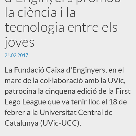
a
la ciència i la
tecnologia entre els
r
joves
x
21.02.2017
e
La Fundació Caixa d'Enginyers, en el
marc de la col·laboració amb la UVic,
s
patrocina la cinquena edició de la First
Lego League que va tenir lloc el 18 de
S
febrer a la Universitat Central de
o
Catalunya (UVic-UCC).