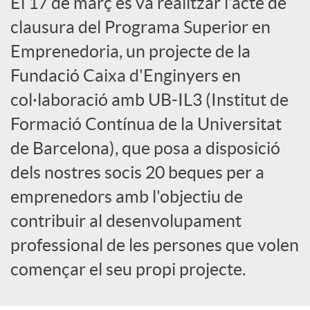
El 17 de març es va realitzar l'acte de
x
clausura del Programa Superior en
Emprenedoria, un projecte de la
e
Fundació Caixa d'Enginyers en
col·laboració amb UB-IL3 (Institut de
s
Formació Contínua de la Universitat
S
de Barcelona), que posa a disposició
dels nostres socis 20 beques per a
o
emprenedors amb l'objectiu de
contribuir al desenvolupament
c
professional de les persones que volen
començar el seu propi projecte.
i