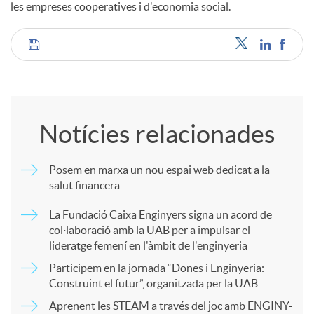
les empreses cooperatives i d'economia social.
C
o
Notícies relacionades
m
Posem en marxa un nou espai web dedicat a la
salut financera
p
La Fundació Caixa Enginyers signa un acord de
col·laboració amb la UAB per a impulsar el
a
lideratge femení en l'àmbit de l'enginyeria
Participem en la jornada “Dones i Enginyeria:
r
Construint el futur”, organitzada per la UAB
Aprenent les STEAM a través del joc amb ENGINY-