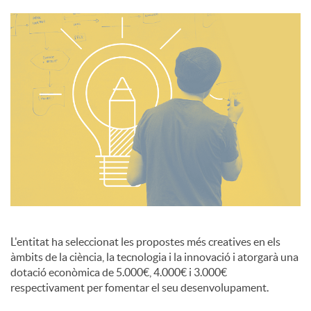
i
a
l
s
L'entitat ha seleccionat les propostes més creatives en els
àmbits de la ciència, la tecnologia i la innovació i atorgarà una
dotació econòmica de 5.000€, 4.000€ i 3.000€
respectivament per fomentar el seu desenvolupament.