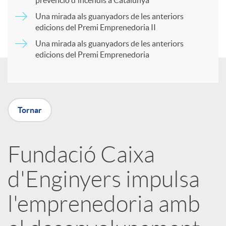
prevenció d'incendis a Catalunya
r
Una mirada als guanyadors de les anteriors
u
edicions del Premi Emprenedoria II
Una mirada als guanyadors de les anteriors
t
t
edicions del Premi Emprenedoria
i
s
r
Tornar
a
Fundació Caixa
d'Enginyers impulsa
X
l'emprenedoria amb
a