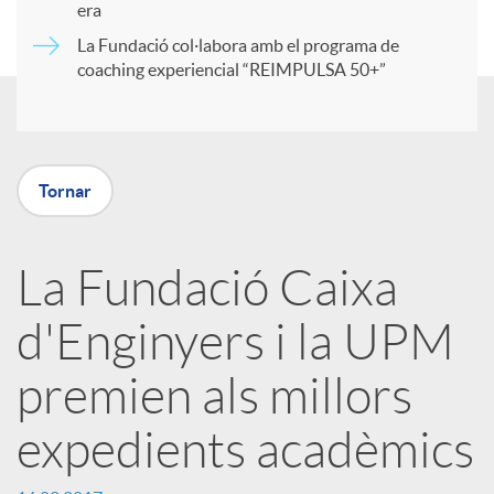
era
t
La Fundació col·labora amb el programa de
coaching experiencial “REIMPULSA 50+”
i
r
Tornar
a
La Fundació Caixa
X
d'Enginyers i la UPM
a
premien als millors
expedients acadèmics
r