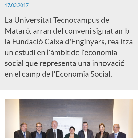
17.03.2017
S
La Universitat Tecnocampus de
o
Mataró, arran del conveni signat amb
la Fundació Caixa d'Enginyers, realitza
c
un estudi en l'àmbit de l'economia
social que representa una innovació
i
en el camp de l'Economia Social.
a
l
s