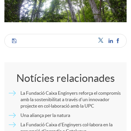
c
o
C
n
o
t
Notícies relacionades
m
i
La Fundació Caixa Enginyers reforça el compromís
amb la sostenibilitat a través d'un innovador
p
n
projecte en col·laboració amb la UPC
Una aliança per la natura
a
g
La Fundació Caixa d'Enginyers col·labora en la