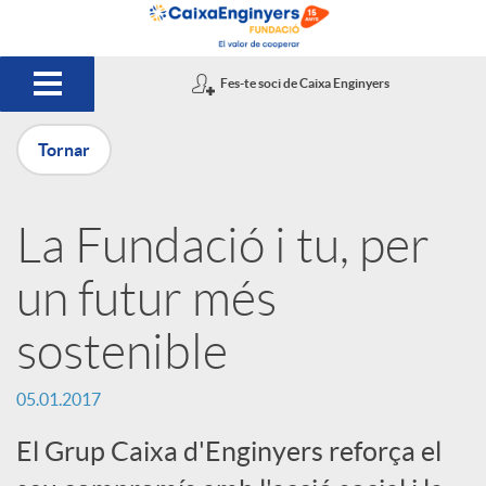
Salta al contingut principal
Fes-te soci de Caixa Enginyers
Tornar
P
La Fundació i tu, per
u
un futur més
b
sostenible
l
05.01.2017
El Grup Caixa d'Enginyers reforça el
i