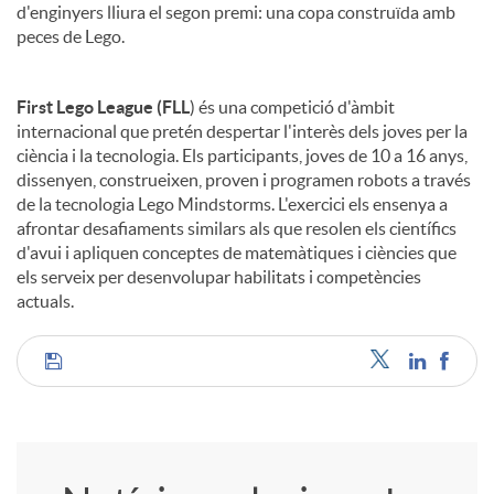
d'enginyers lliura el segon premi: una copa construïda amb
peces de Lego.
First Lego League (FLL
) és una competició d'àmbit
internacional que pretén despertar l'interès dels joves per la
ciència i la tecnologia. Els participants, joves de 10 a 16 anys,
dissenyen, construeixen, proven i programen robots a través
de la tecnologia Lego Mindstorms. L'exercici els ensenya a
afrontar desafiaments similars als que resolen els científics
d'avui i apliquen conceptes de matemàtiques i ciències que
els serveix per desenvolupar habilitats i competències
actuals.
C
o