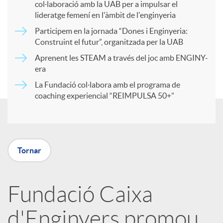
col·laboració amb la UAB per a impulsar el
a
lideratge femení en l'àmbit de l'enginyeria
Participem en la jornada “Dones i Enginyeria:
r
Construint el futur”, organitzada per la UAB
Aprenent les STEAM a través del joc amb ENGINY-
era
t
La Fundació col·labora amb el programa de
coaching experiencial “REIMPULSA 50+”
i
r
Tornar
a
Fundació Caixa
X
d'Enginyers promou