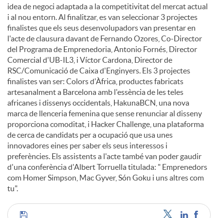
idea de negoci adaptada a la competitivitat del mercat actual
i al nou entorn. Al finalitzar, es van seleccionar 3 projectes
finalistes que els seus desenvolupadors van presentar en
l'acte de clausura davant de Fernando Ozores, Co-Director
del Programa de Emprenedoria, Antonio Fornés, Director
Comercial d'UB-IL3, i Víctor Cardona, Director de
RSC/Comunicació de Caixa d'Enginyers. Els 3 projectes
finalistes van ser: Colors d'Àfrica, productes fabricats
artesanalment a Barcelona amb l'essència de les teles
africanes i dissenys occidentals, HakunaBCN, una nova
marca de llenceria femenina que sense renunciar al disseny
proporciona comoditat, i Hacker Challenge, una plataforma
de cerca de candidats per a ocupació que usa unes
innovadores eines per saber els seus interessos i
preferències. Els assistents a l'acte també van poder gaudir
d'una conferència d'Albert Torruella titulada: " Emprenedors
com Homer Simpson, Mac Gyver, Són Goku i uns altres com
tu".