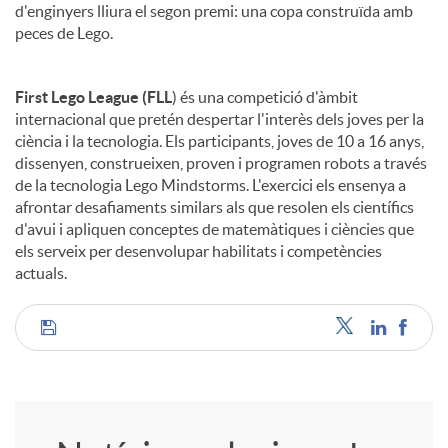
d'enginyers lliura el segon premi: una copa construïda amb
peces de Lego.
First Lego League (FLL
) és una competició d'àmbit
internacional que pretén despertar l'interès dels joves per la
ciència i la tecnologia. Els participants, joves de 10 a 16 anys,
dissenyen, construeixen, proven i programen robots a través
de la tecnologia Lego Mindstorms. L'exercici els ensenya a
afrontar desafiaments similars als que resolen els científics
d'avui i apliquen conceptes de matemàtiques i ciències que
els serveix per desenvolupar habilitats i competències
actuals.
C
o