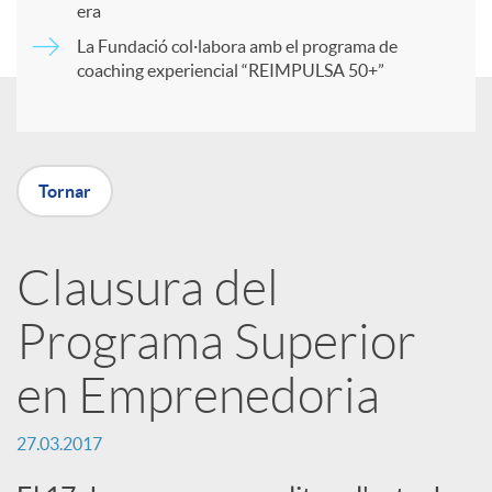
era
t
La Fundació col·labora amb el programa de
coaching experiencial “REIMPULSA 50+”
i
r
Tornar
a
Clausura del
X
Programa Superior
a
en Emprenedoria
r
27.03.2017