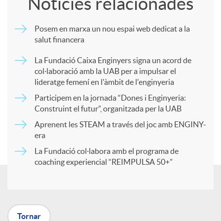
Notícies relacionades
m
Posem en marxa un nou espai web dedicat a la
salut financera
p
La Fundació Caixa Enginyers signa un acord de
col·laboració amb la UAB per a impulsar el
a
lideratge femení en l'àmbit de l'enginyeria
Participem en la jornada “Dones i Enginyeria:
r
Construint el futur”, organitzada per la UAB
Aprenent les STEAM a través del joc amb ENGINY-
era
t
La Fundació col·labora amb el programa de
coaching experiencial “REIMPULSA 50+”
i
r
Tornar