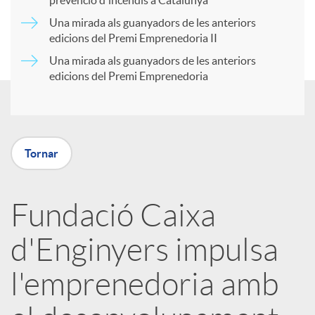
prevenció d'incendis a Catalunya
r
Una mirada als guanyadors de les anteriors
u
edicions del Premi Emprenedoria II
Una mirada als guanyadors de les anteriors
t
t
edicions del Premi Emprenedoria
i
s
r
Tornar
a
Fundació Caixa
d'Enginyers impulsa
X
l'emprenedoria amb
a