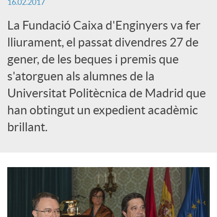
16.02.2017
x
La Fundació Caixa d'Enginyers va fer
e
lliurament, el passat divendres 27 de
gener, de les beques i premis que
s
s'atorguen als alumnes de la
Universitat Politècnica de Madrid que
S
han obtingut un expedient acadèmic
brillant.
o
c
i