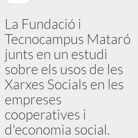
a
La Fundació i
X
Tecnocampus Mataró
a
junts en un estudi
sobre els usos de les
r
Xarxes Socials en les
x
empreses
e
cooperatives i
s
d'economia social.