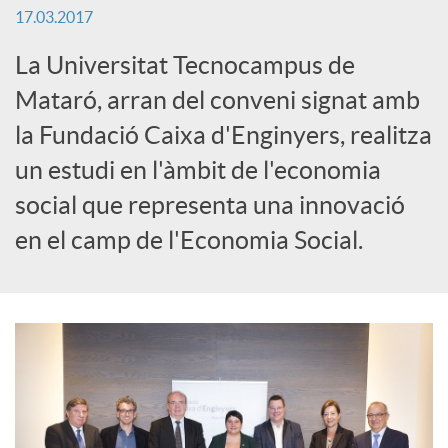
17.03.2017
S
La Universitat Tecnocampus de
o
Mataró, arran del conveni signat amb
la Fundació Caixa d'Enginyers, realitza
c
un estudi en l'àmbit de l'economia
social que representa una innovació
i
en el camp de l'Economia Social.
a
l
s