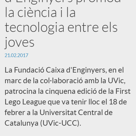
a
la ciència i la
tecnologia entre els
r
joves
x
21.02.2017
e
La Fundació Caixa d'Enginyers, en el
marc de la col·laboració amb la UVic,
s
patrocina la cinquena edició de la First
Lego League que va tenir lloc el 18 de
S
febrer a la Universitat Central de
o
Catalunya (UVic-UCC).