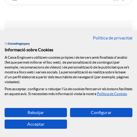
C
o
Notícies relacionades
Política de privacitat
m
Informació sobre Cookies
Posem en marxa un nou espai web dedicat a la
A Caixa Enginyers utilitzem cookies pròpies i de tercers amb finalitats d'anàlisi
salut financera
p
(fet que permet millorar el lloc web), de personalització de contingut (per
exemple, recomanacions de vídeos) i de personalització de la publicitat que se't
La Fundació Caixa Enginyers signa un acord de
mostra a llocs web i xarxes socials. La personalització es realitza sobre la base
d'un perfil elaborat a partir dels teus hàbits de navegació (per exemple, pàgines
col·laboració amb la UAB per a impulsar el
a
visitades).
lideratge femení en l'àmbit de l'enginyeria
Pots acceptar, configurar o rebutjar l'ús de cookies fent servir els botons facilitats
en aquest avís. Si necessites més informació visita la nostra
Política de Cookies
.
Participem en la jornada “Dones i Enginyeria:
r
Construint el futur”, organitzada per la UAB
Aprenent les STEAM a través del joc amb ENGINY-
Rebutjar
Configurar
era
t
Acceptar
La Fundació col·labora amb el programa de
coaching experiencial “REIMPULSA 50+”