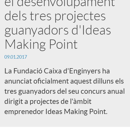
el desenvolupament
r
dels tres projectes
x
guanyadors d'Ideas
Making Point
e
09.01.2017
s
La Fundació Caixa d'Enginyers ha
anunciat oficialment aquest dilluns els
S
tres guanyadors del seu concurs anual
o
dirigit a projectes de l'àmbit
emprenedor Ideas Making Point.
c