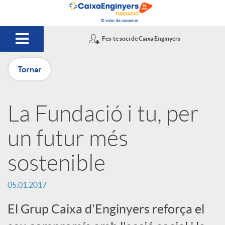
Salta al contingut principal
Fes-te soci de Caixa Enginyers
Tornar
P
La Fundació i tu, per
u
un futur més
b
sostenible
l
05.01.2017
El Grup Caixa d'Enginyers reforça el
i