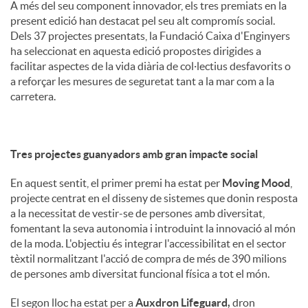
A més del seu component innovador, els tres premiats en la
present edició han destacat pel seu alt compromís social.
Dels 37 projectes presentats, la Fundació Caixa d'Enginyers
ha seleccionat en aquesta edició propostes dirigides a
facilitar aspectes de la vida diària de col·lectius desfavorits o
a reforçar les mesures de seguretat tant a la mar com a la
carretera.
Tres projectes guanyadors amb gran impacte social
En aquest sentit, el primer premi ha estat per
Moving Mood
,
projecte centrat en el disseny de sistemes que donin resposta
a la necessitat de vestir-se de persones amb diversitat,
fomentant la seva autonomia i introduint la innovació al món
de la moda. L'objectiu és integrar l'accessibilitat en el sector
tèxtil normalitzant l'acció de compra de més de 390 milions
de persones amb diversitat funcional física a tot el món.
El segon lloc ha estat per a
Auxdron Lifeguard,
dron