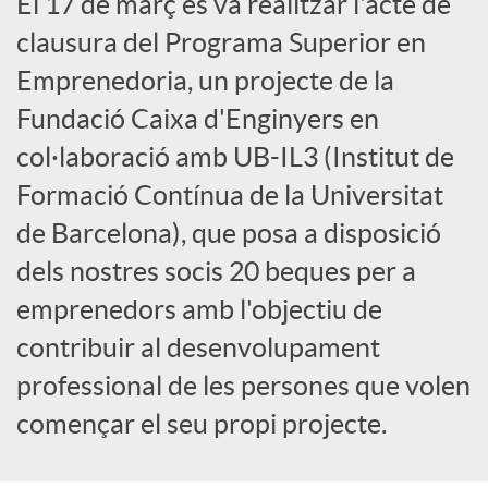
El 17 de març es va realitzar l'acte de
x
clausura del Programa Superior en
Emprenedoria, un projecte de la
e
Fundació Caixa d'Enginyers en
col·laboració amb UB-IL3 (Institut de
s
Formació Contínua de la Universitat
S
de Barcelona), que posa a disposició
dels nostres socis 20 beques per a
o
emprenedors amb l'objectiu de
contribuir al desenvolupament
c
professional de les persones que volen
començar el seu propi projecte.
i