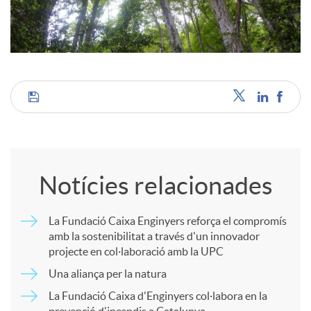
c
o
C
n
o
t
Notícies relacionades
m
i
La Fundació Caixa Enginyers reforça el compromís
amb la sostenibilitat a través d'un innovador
p
n
projecte en col·laboració amb la UPC
Una aliança per la natura
a
g
La Fundació Caixa d'Enginyers col·labora en la