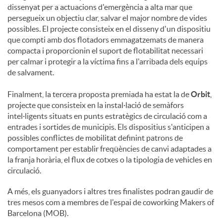
dissenyat per a actuacions d'emergència a alta mar que
persegueix un objectiu clar, salvar el major nombre de vides
possibles. El projecte consisteix en el disseny d'un dispositiu
que compti amb dos flotadors emmagatzemats de manera
compacta i proporcionin el suport de flotabilitat necessari
per calmar i protegir a la víctima fins a l'arribada dels equips
de salvament.
Finalment, la tercera proposta premiada ha estat la de
Orbit
,
projecte que consisteix en la instal·lació de semàfors
intel·ligents situats en punts estratègics de circulació com a
entrades i sortides de municipis. Els dispositius s'anticipen a
possibles conflictes de mobilitat definint patrons de
comportament per establir freqüències de canvi adaptades a
la franja horària, el flux de cotxes o la tipologia de vehicles en
circulació.
A més, els guanyadors i altres tres finalistes podran gaudir de
tres mesos com a membres de l'espai de coworking Makers of
Barcelona (MOB).