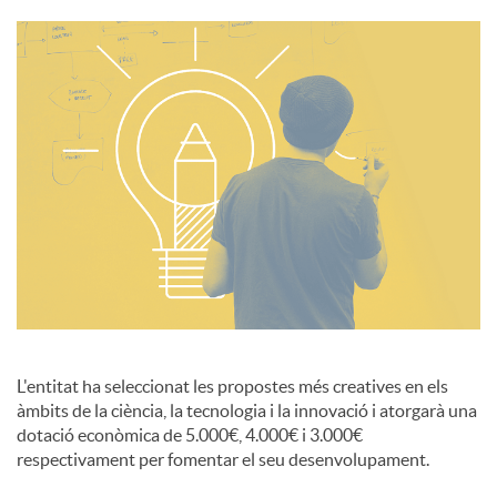
i
a
l
s
L'entitat ha seleccionat les propostes més creatives en els
àmbits de la ciència, la tecnologia i la innovació i atorgarà una
dotació econòmica de 5.000€, 4.000€ i 3.000€
respectivament per fomentar el seu desenvolupament.