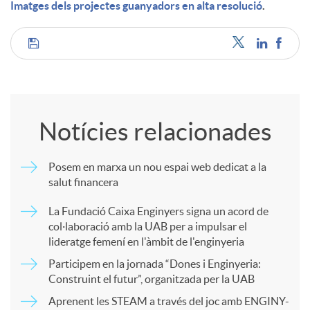
Imatges dels projectes guanyadors en alta resolució
.
C
o
Notícies relacionades
m
Posem en marxa un nou espai web dedicat a la
salut financera
p
La Fundació Caixa Enginyers signa un acord de
col·laboració amb la UAB per a impulsar el
a
lideratge femení en l'àmbit de l'enginyeria
Participem en la jornada “Dones i Enginyeria:
r
Construint el futur”, organitzada per la UAB
Aprenent les STEAM a través del joc amb ENGINY-