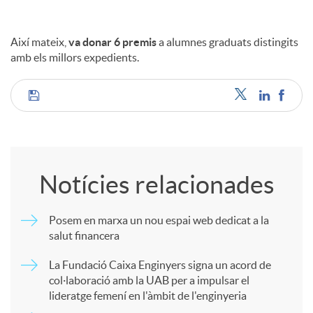
Així mateix,
va donar 6 premis
a alumnes graduats distingits
amb els millors expedients.
C
o
Notícies relacionades
m
Posem en marxa un nou espai web dedicat a la
salut financera
p
La Fundació Caixa Enginyers signa un acord de
col·laboració amb la UAB per a impulsar el
a
lideratge femení en l'àmbit de l'enginyeria