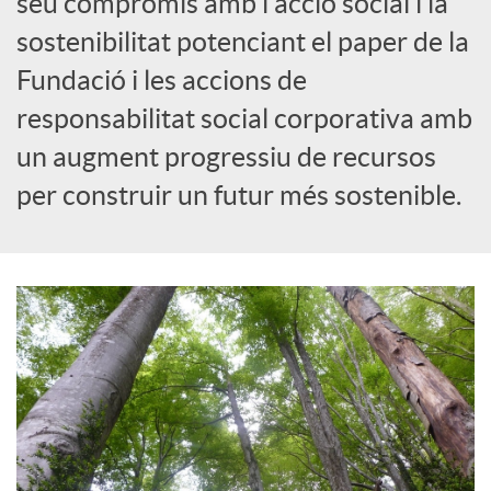
seu compromís amb l'acció social i la
sostenibilitat potenciant el paper de la
c
Fundació i les accions de
responsabilitat social corporativa amb
a
un augment progressiu de recursos
d
per construir un futur més sostenible.
o
r
d
e