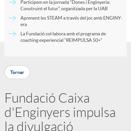
Participem en la jornada “Dones i Enginyeria:
r
Construint el futur”, organitzada per la UAB
Aprenent les STEAM a través del joc amb ENGINY-
era
t
La Fundació col·labora amb el programa de
coaching experiencial “REIMPULSA 50+”
i
r
Tornar
a
Fundació Caixa
X
d'Enginyers impulsa
a
la divulgació