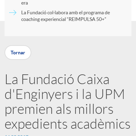
era
t
La Fundació col·labora amb el programa de
coaching experiencial “REIMPULSA 50+”
i
r
Tornar
a
La Fundació Caixa
X
d'Enginyers i la UPM
a
premien als millors
expedients acadèmics
r