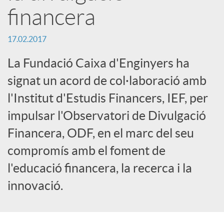
financera
r
17.02.2017
x
La Fundació Caixa d'Enginyers ha
e
signat un acord de col·laboració amb
l'Institut d'Estudis Financers, IEF, per
s
impulsar l'Observatori de Divulgació
Financera, ODF, en el marc del seu
S
compromís amb el foment de
l'educació financera, la recerca i la
o
innovació.
c