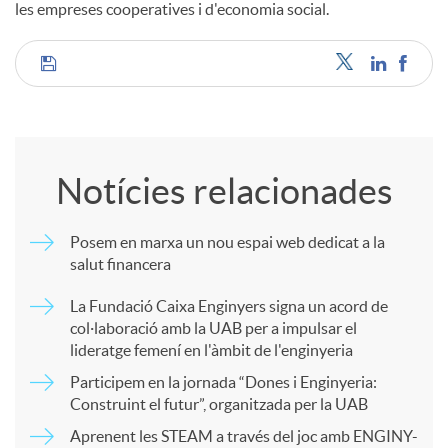
les empreses cooperatives i d'economia social.
C
o
Notícies relacionades
m
Posem en marxa un nou espai web dedicat a la
salut financera
p
La Fundació Caixa Enginyers signa un acord de
col·laboració amb la UAB per a impulsar el
a
lideratge femení en l'àmbit de l'enginyeria
Participem en la jornada “Dones i Enginyeria:
r
Construint el futur”, organitzada per la UAB
Aprenent les STEAM a través del joc amb ENGINY-