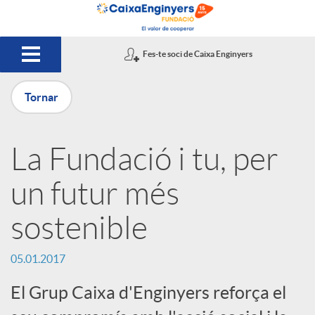
Salta al contingut principal
Fes-te soci de Caixa Enginyers
Tornar
P
La Fundació i tu, per
u
un futur més
b
sostenible
l
05.01.2017
El Grup Caixa d'Enginyers reforça el
i