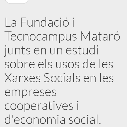
a
La Fundació i
X
Tecnocampus Mataró
a
junts en un estudi
sobre els usos de les
r
Xarxes Socials en les
x
empreses
e
cooperatives i
s
d'economia social.