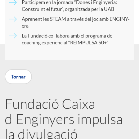
Participem en la jornada “Dones i Enginyeria:
r
Construint el futur”, organitzada per la UAB
Aprenent les STEAM a través del joc amb ENGINY-
era
t
La Fundació col·labora amb el programa de
coaching experiencial “REIMPULSA 50+”
i
r
Tornar
a
Fundació Caixa
X
d'Enginyers impulsa
a
la divulgació