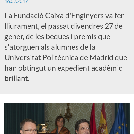
16.02.2017
x
La Fundació Caixa d'Enginyers va fer
e
lliurament, el passat divendres 27 de
gener, de les beques i premis que
s
s'atorguen als alumnes de la
Universitat Politècnica de Madrid que
S
han obtingut un expedient acadèmic
brillant.
o
c
i