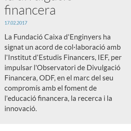
financera
r
17.02.2017
x
La Fundació Caixa d'Enginyers ha
e
signat un acord de col·laboració amb
l'Institut d'Estudis Financers, IEF, per
s
impulsar l'Observatori de Divulgació
Financera, ODF, en el marc del seu
S
compromís amb el foment de
l'educació financera, la recerca i la
o
innovació.
c