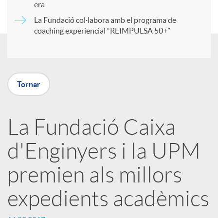
era
t
La Fundació col·labora amb el programa de
coaching experiencial “REIMPULSA 50+”
i
r
Tornar
a
La Fundació Caixa
X
d'Enginyers i la UPM
a
premien als millors
expedients acadèmics
r