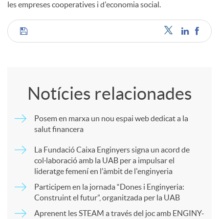
les empreses cooperatives i d'economia social.
C
o
Notícies relacionades
m
Posem en marxa un nou espai web dedicat a la
salut financera
p
La Fundació Caixa Enginyers signa un acord de
col·laboració amb la UAB per a impulsar el
a
lideratge femení en l'àmbit de l'enginyeria
Participem en la jornada “Dones i Enginyeria:
r
Construint el futur”, organitzada per la UAB
Aprenent les STEAM a través del joc amb ENGINY-