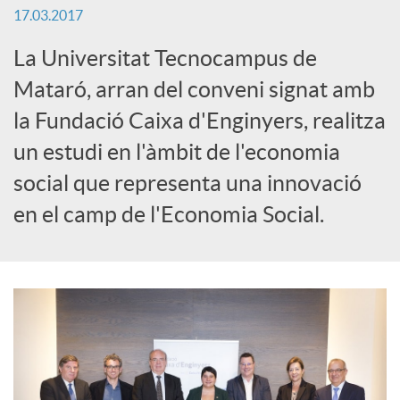
17.03.2017
S
La Universitat Tecnocampus de
o
Mataró, arran del conveni signat amb
la Fundació Caixa d'Enginyers, realitza
c
un estudi en l'àmbit de l'economia
social que representa una innovació
i
en el camp de l'Economia Social.
a
l
s