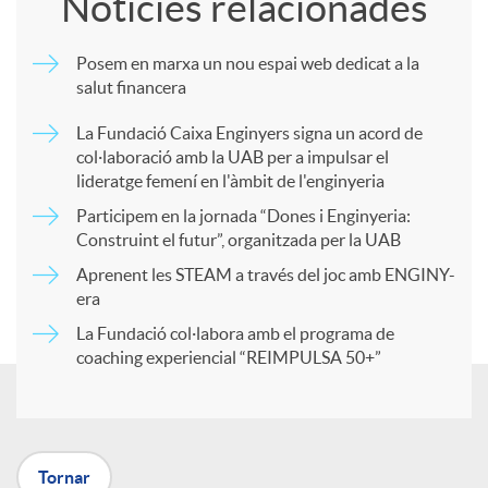
Notícies relacionades
m
Posem en marxa un nou espai web dedicat a la
salut financera
p
La Fundació Caixa Enginyers signa un acord de
col·laboració amb la UAB per a impulsar el
a
lideratge femení en l'àmbit de l'enginyeria
Participem en la jornada “Dones i Enginyeria:
r
Construint el futur”, organitzada per la UAB
Aprenent les STEAM a través del joc amb ENGINY-
era
t
La Fundació col·labora amb el programa de
coaching experiencial “REIMPULSA 50+”
i
r
Tornar