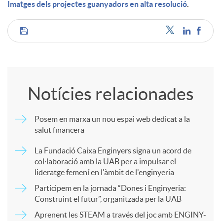
Imatges dels projectes guanyadors en alta resolució
.
C
o
Notícies relacionades
m
Posem en marxa un nou espai web dedicat a la
salut financera
p
La Fundació Caixa Enginyers signa un acord de
col·laboració amb la UAB per a impulsar el
a
lideratge femení en l'àmbit de l'enginyeria
Participem en la jornada “Dones i Enginyeria:
r
Construint el futur”, organitzada per la UAB
Aprenent les STEAM a través del joc amb ENGINY-