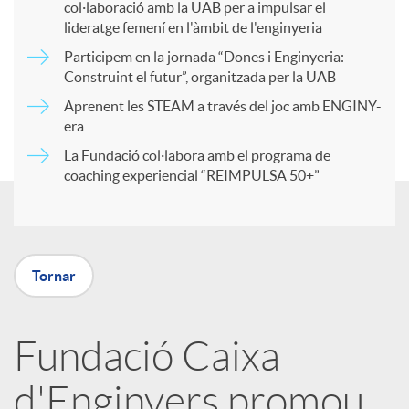
col·laboració amb la UAB per a impulsar el
a
lideratge femení en l'àmbit de l'enginyeria
Participem en la jornada “Dones i Enginyeria:
r
Construint el futur”, organitzada per la UAB
Aprenent les STEAM a través del joc amb ENGINY-
era
t
La Fundació col·labora amb el programa de
coaching experiencial “REIMPULSA 50+”
i
r
Tornar
a
Fundació Caixa
X
d'Enginyers promou