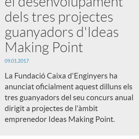
el desenvolupament
r
dels tres projectes
x
guanyadors d'Ideas
Making Point
e
09.01.2017
s
La Fundació Caixa d'Enginyers ha
anunciat oficialment aquest dilluns els
S
tres guanyadors del seu concurs anual
o
dirigit a projectes de l'àmbit
emprenedor Ideas Making Point.
c