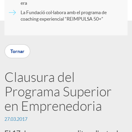
era
t
La Fundació col·labora amb el programa de
coaching experiencial “REIMPULSA 50+”
i
r
Tornar
a
Clausura del
X
Programa Superior
a
en Emprenedoria
r
27.03.2017