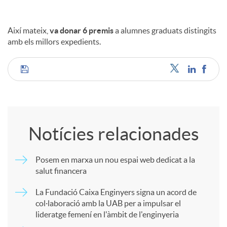
Així mateix,
va donar 6 premis
a alumnes graduats distingits
amb els millors expedients.
C
o
Notícies relacionades
m
Posem en marxa un nou espai web dedicat a la
salut financera
p
La Fundació Caixa Enginyers signa un acord de
col·laboració amb la UAB per a impulsar el
a
lideratge femení en l'àmbit de l'enginyeria