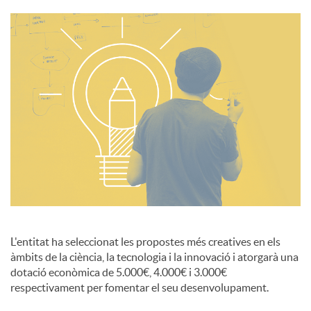
i
a
l
s
L'entitat ha seleccionat les propostes més creatives en els
àmbits de la ciència, la tecnologia i la innovació i atorgarà una
dotació econòmica de 5.000€, 4.000€ i 3.000€
respectivament per fomentar el seu desenvolupament.