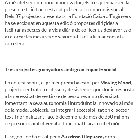
A més del seu component innovador, els tres premiats en la
present edició han destacat pel seu alt compromís social.
Dels 37 projectes presentats, la Fundació Caixa d'Enginyers
ha seleccionat en aquesta edició propostes dirigides a
facilitar aspectes de la vida diària de col·lectius desfavorits o
a reforçar les mesures de seguretat tant a la mar com a la
carretera.
Tres projectes guanyadors amb gran impacte social
En aquest sentit, el primer premi ha estat per
Moving Mood
,
projecte centrat en el disseny de sistemes que donin resposta
a la necessitat de vestir-se de persones amb diversitat,
fomentant la seva autonomia i introduint la innovació al món
de la moda. L'objectiu és integrar l'accessibilitat en el sector
tèxtil normalitzant l'acció de compra de més de 390 milions
de persones amb diversitat funcional física a tot el món.
El segon lloc ha estat per a
Auxdron Lifeguard,
dron