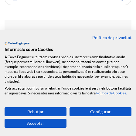
C
o
Notícies relacionades
Política de privacitat
m
Informació sobre Cookies
Posem en marxa un nou espai web dedicat a la
A Caixa Enginyers utilitzem cookies pròpies i de tercers amb finalitats d'anàlisi
salut financera
p
(fet que permet millorar el lloc web), de personalització de contingut (per
exemple, recomanacions de vídeos) i de personalització de la publicitat que se't
La Fundació Caixa Enginyers signa un acord de
mostra a llocs web i xarxes socials. La personalització es realitza sobre la base
d'un perfil elaborat a partir dels teus hàbits de navegació (per exemple, pàgines
col·laboració amb la UAB per a impulsar el
a
visitades).
lideratge femení en l'àmbit de l'enginyeria
Pots acceptar, configurar o rebutjar l'ús de cookies fent servir els botons facilitats
en aquest avís. Si necessites més informació visita la nostra
Política de Cookies
.
Participem en la jornada “Dones i Enginyeria:
r
Construint el futur”, organitzada per la UAB
Aprenent les STEAM a través del joc amb ENGINY-
Rebutjar
Configurar
era
t
Acceptar
La Fundació col·labora amb el programa de
coaching experiencial “REIMPULSA 50+”