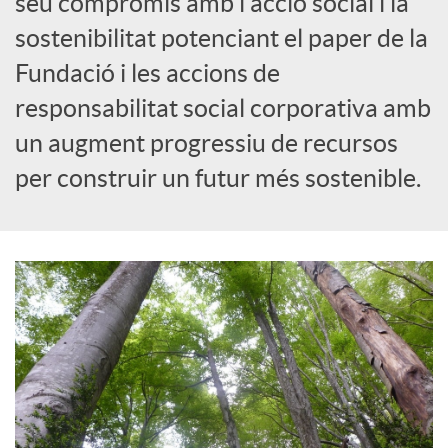
seu compromís amb l'acció social i la
sostenibilitat potenciant el paper de la
c
Fundació i les accions de
responsabilitat social corporativa amb
a
un augment progressiu de recursos
d
per construir un futur més sostenible.
o
r
d
e