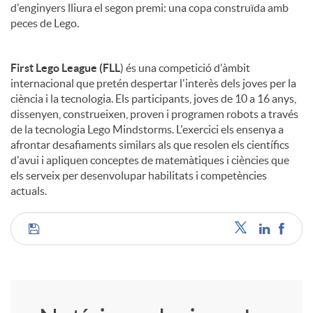
d'enginyers lliura el segon premi: una copa construïda amb
peces de Lego.
First Lego League (FLL
) és una competició d'àmbit
internacional que pretén despertar l'interès dels joves per la
ciència i la tecnologia. Els participants, joves de 10 a 16 anys,
dissenyen, construeixen, proven i programen robots a través
de la tecnologia Lego Mindstorms. L'exercici els ensenya a
afrontar desafiaments similars als que resolen els científics
d'avui i apliquen conceptes de matemàtiques i ciències que
els serveix per desenvolupar habilitats i competències
actuals.
C
o