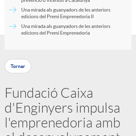
prevenció d'incendis a Catalunya
r
Una mirada als guanyadors de les anteriors
u
edicions del Premi Emprenedoria II
Una mirada als guanyadors de les anteriors
t
t
edicions del Premi Emprenedoria
i
s
r
Tornar
a
Fundació Caixa
d'Enginyers impulsa
X
l'emprenedoria amb
a