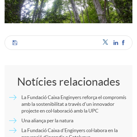
c
o
C
n
o
t
Notícies relacionades
m
i
La Fundació Caixa Enginyers reforça el compromís
amb la sostenibilitat a través d'un innovador
p
n
projecte en col·laboració amb la UPC
Una aliança per la natura
a
g
La Fundació Caixa d'Enginyers col·labora en la