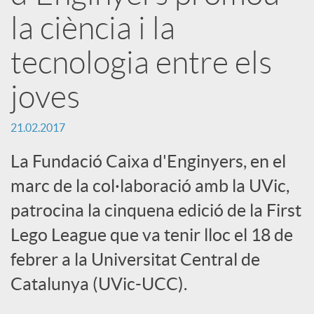
a
la ciència i la
tecnologia entre els
r
joves
x
21.02.2017
e
La Fundació Caixa d'Enginyers, en el
marc de la col·laboració amb la UVic,
s
patrocina la cinquena edició de la First
Lego League que va tenir lloc el 18 de
S
febrer a la Universitat Central de
o
Catalunya (UVic-UCC).