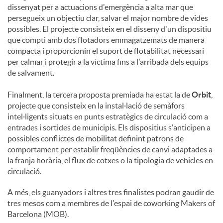
dissenyat per a actuacions d'emergència a alta mar que
persegueix un objectiu clar, salvar el major nombre de vides
possibles. El projecte consisteix en el disseny d'un dispositiu
que compti amb dos flotadors emmagatzemats de manera
compacta i proporcionin el suport de flotabilitat necessari
per calmar i protegir a la víctima fins a l'arribada dels equips
de salvament.
Finalment, la tercera proposta premiada ha estat la de
Orbit
,
projecte que consisteix en la instal·lació de semàfors
intel·ligents situats en punts estratègics de circulació com a
entrades i sortides de municipis. Els dispositius s'anticipen a
possibles conflictes de mobilitat definint patrons de
comportament per establir freqüències de canvi adaptades a
la franja horària, el flux de cotxes o la tipologia de vehicles en
circulació.
A més, els guanyadors i altres tres finalistes podran gaudir de
tres mesos com a membres de l'espai de coworking Makers of
Barcelona (MOB).