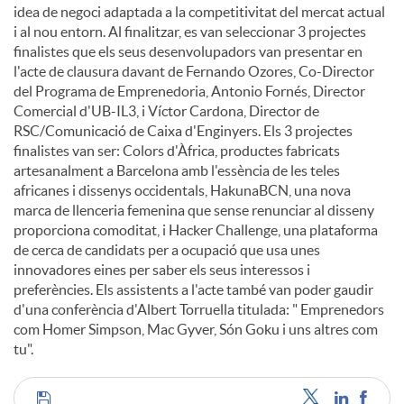
idea de negoci adaptada a la competitivitat del mercat actual
i al nou entorn. Al finalitzar, es van seleccionar 3 projectes
finalistes que els seus desenvolupadors van presentar en
l'acte de clausura davant de Fernando Ozores, Co-Director
del Programa de Emprenedoria, Antonio Fornés, Director
Comercial d'UB-IL3, i Víctor Cardona, Director de
RSC/Comunicació de Caixa d'Enginyers. Els 3 projectes
finalistes van ser: Colors d'Àfrica, productes fabricats
artesanalment a Barcelona amb l'essència de les teles
africanes i dissenys occidentals, HakunaBCN, una nova
marca de llenceria femenina que sense renunciar al disseny
proporciona comoditat, i Hacker Challenge, una plataforma
de cerca de candidats per a ocupació que usa unes
innovadores eines per saber els seus interessos i
preferències. Els assistents a l'acte també van poder gaudir
d'una conferència d'Albert Torruella titulada: " Emprenedors
com Homer Simpson, Mac Gyver, Són Goku i uns altres com
tu".