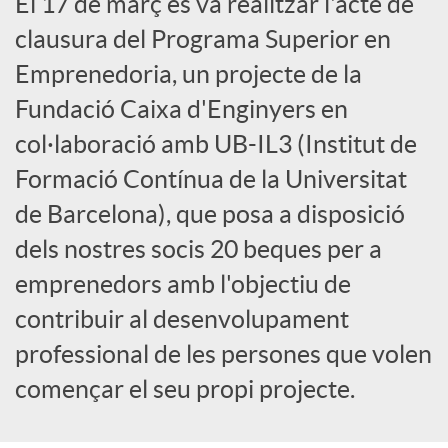
El 17 de març es va realitzar l'acte de
x
clausura del Programa Superior en
Emprenedoria, un projecte de la
e
Fundació Caixa d'Enginyers en
col·laboració amb UB-IL3 (Institut de
s
Formació Contínua de la Universitat
S
de Barcelona), que posa a disposició
dels nostres socis 20 beques per a
o
emprenedors amb l'objectiu de
contribuir al desenvolupament
c
professional de les persones que volen
començar el seu propi projecte.
i