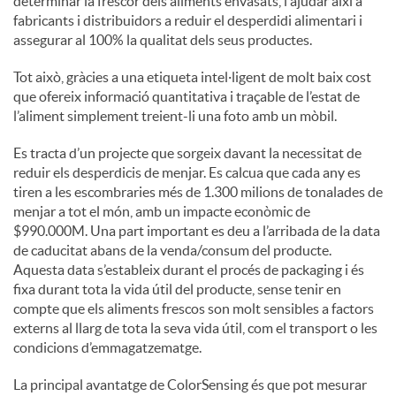
determinar la frescor dels aliments envasats, i ajudar així a
fabricants i distribuidors a reduir el desperdidi alimentari i
assegurar al 100% la qualitat dels seus productes.
Tot això, gràcies a una etiqueta intel·ligent de molt baix cost
que ofereix informació quantitativa i traçable de l’estat de
l’aliment simplement treient-li una foto amb un mòbil.
Es tracta d’un projecte que sorgeix davant la necessitat de
reduir els desperdicis de menjar. Es calcua que cada any es
tiren a les escombraries més de 1.300 milions de tonalades de
menjar a tot el món, amb un impacte econòmic de
$990.000M. Una part important es deu a l’arribada de la data
de caducitat abans de la venda/consum del producte.
Aquesta data s’estableix durant el procés de packaging i és
fixa durant tota la vida útil del producte, sense tenir en
compte que els aliments frescos son molt sensibles a factors
externs al llarg de tota la seva vida útil, com el transport o les
condicions d’emmagatzematge.
La principal avantatge de ColorSensing és que pot mesurar