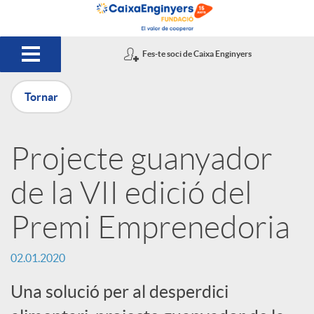
Salta al contingut principal
Fes-te soci de Caixa Enginyers
Tornar
P
Projecte guanyador
u
de la VII edició del
b
Premi Emprenedoria
l
02.01.2020
Una solució per al desperdici
i