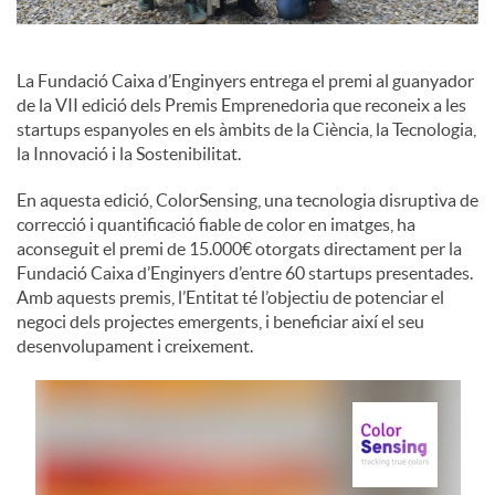
c
La Fundació Caixa d’Enginyers entrega el premi al guanyador
de la VII edició dels Premis Emprenedoria que reconeix a les
o
startups espanyoles en els àmbits de la Ciència, la Tecnologia,
la Innovació i la Sostenibilitat.
n
En aquesta edició, ColorSensing, una tecnologia disruptiva de
correcció i quantificació fiable de color en imatges, ha
aconseguit el premi de 15.000€ otorgats directament per la
t
Fundació Caixa d’Enginyers d’entre 60 startups presentades.
Amb aquests premis, l’Entitat té l’objectiu de potenciar el
negoci dels projectes emergents, i beneficiar així el seu
i
desenvolupament i creixement.
n
g