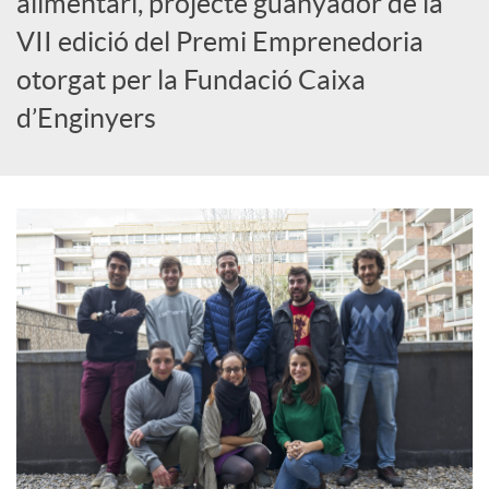
alimentari, projecte guanyador de la
VII edició del Premi Emprenedoria
c
otorgat per la Fundació Caixa
d’Enginyers
a
d
o
r
d
e