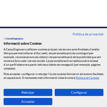
A
B
X
p
o
a
l
t
Contacte
Política de privacitat
r
Oficines
i
ó
Informació sobre Cookies
A Caixa Enginyers utilitzem cookies pròpies i de tercers amb finalitats d'anàlisi
Troba'ns a
(fet que permet millorar el lloc web), de personalització de contingut (per
x
exemple, recomanacions de vídeos) i de personalització de la publicitat que se't
c
n
mostra a llocs web i xarxes socials. La personalització es realitza sobre la base
d'un perfil elaborat a partir dels teus hàbits de navegació (per exemple, pàgines
visitades).
e
a
n
Blog
Pots acceptar, configurar o rebutjar l'ús de cookies fent servir els botons facilitats
en aquest avís. Si necessites més informació visita la nostra
Política de Cookies
.
s
c
o
Descarrega-la ara
Rebutjar
Configurar
Banca MOBILE
S
Acceptar
© Grup Caixa Enginyers 2026