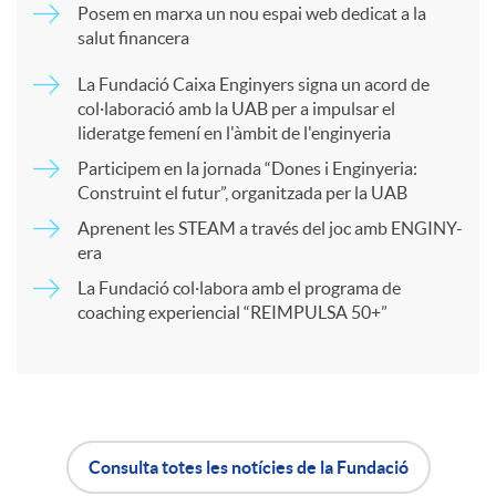
Posem en marxa un nou espai web dedicat a la
salut financera
p
La Fundació Caixa Enginyers signa un acord de
col·laboració amb la UAB per a impulsar el
a
lideratge femení en l'àmbit de l'enginyeria
Participem en la jornada “Dones i Enginyeria:
r
Construint el futur”, organitzada per la UAB
Aprenent les STEAM a través del joc amb ENGINY-
era
t
La Fundació col·labora amb el programa de
coaching experiencial “REIMPULSA 50+”
i
r
a
Consulta totes les notícies de la Fundació