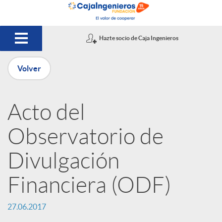
Saltar al contenido principal
Hazte socio de Caja Ingenieros
Volver
P
Acto del
u
Observatorio de
b
Divulgación
Financiera (ODF)
l
27.06.2017
i