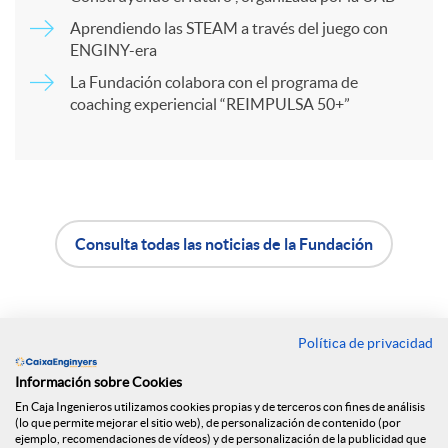
r
Aprendiendo las STEAM a través del juego con
ENGINY-era
t
La Fundación colabora con el programa de
coaching experiencial “REIMPULSA 50+”
i
r
e
Consulta todas las noticias de la Fundación
A
B
n
p
o
Política de privacidad
Contacto
R
Información sobre Cookies
l
t
Oficinas
En Caja Ingenieros utilizamos cookies propias y de terceros con fines de análisis
(lo que permite mejorar el sitio web), de personalización de contenido (por
Encuéntranos en
ejemplo, recomendaciones de vídeos) y de personalización de la publicidad que