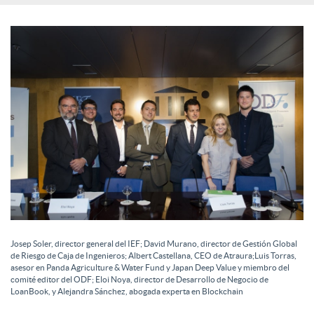
c
o
n
t
e
Josep Soler, director general del IEF; David Murano, director de Gestión Global
n
de Riesgo de Caja de Ingenieros; Albert Castellana, CEO de Atraura;Luis Torras,
asesor en Panda Agriculture & Water Fund y Japan Deep Value y miembro del
comité editor del ODF; Eloi Noya, director de Desarrollo de Negocio de
LoanBook, y Alejandra Sánchez, abogada experta en Blockchain
i