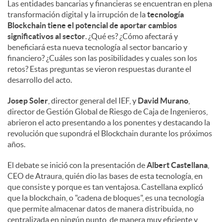
Las entidades bancarias y financieras se encuentran en plena
transformación digital y la irrupción de la
tecnología
d
Blockchain tiene el potencial de aportar cambios
significativos al sector
. ¿Qué es? ¿Cómo afectará y
beneficiará esta nueva tecnología al sector bancario y
o
financiero? ¿Cuáles son las posibilidades y cuales son los
retos? Estas preguntas se vieron respuestas durante el
desarrollo del acto.
s
Josep Soler
, director general del IEF, y
David Murano
,
director de Gestión Global de Riesgo de Caja de Ingenieros,
abrieron el acto presentando a los ponentes y destacando la
revolución que supondrá el Blockchain durante los próximos
años.
El debate se inició con la presentación de
Albert Castellana
,
CEO de Atraura, quién dio las bases de esta tecnología, en
que consiste y porque es tan ventajosa. Castellana explicó
que la blockchain, o "cadena de bloques", es una tecnología
que permite almacenar datos de manera distribuida, no
centralizada en ningún punto, de manera muy eficiente y