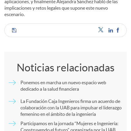
aplicaciones, y finalmente Alejandra Sánchez habló de las
implicaciones y retos legales que supone este nuevo
escenario.
C
o
Noticias relacionadas
m
Ponemos en marcha un nuevo espacio web
dedicado a la salud financiera
p
La Fundación Caja Ingenieros firma un acuerdo de
colaboración con la UAB para impulsar el liderazgo
a
femenino en el ámbito de la ingeniería
Participamos en la jornada “Mujeres e Ingeniería:
Construyendo el futuro”, organizada por la UAB