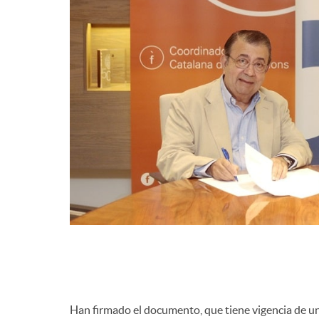
g
r
a
d
c
e
i
c
ó
o
n
n
t
Han firmado el documento, que tiene vigencia de u