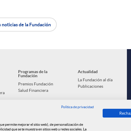
s noticias de la Fundación
i
Programas de la
Actualidad
Fundación
La Fundación al día
Premios Fundación
Publicaciones
Salud Financiera
era
l
Política de privacidad
Recha
 que permite mejorar el sitio web), de personalización de
cidad que se te muestra en sitios web y redes sociales. La