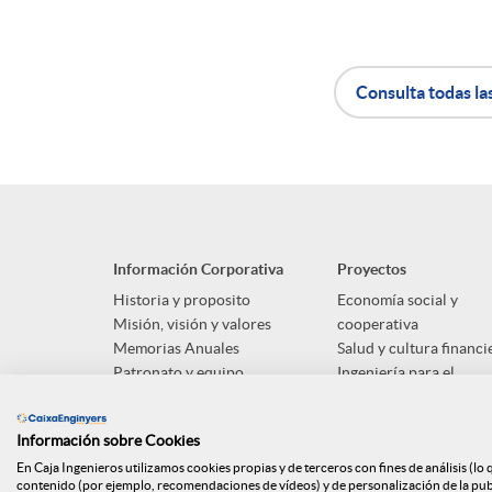
Consulta todas la
A
B
p
o
Información Corporativa
Proyectos
l
t
Historia y proposito
Economía social y
Misión, visión y valores
cooperativa
Memorias Anuales
Salud y cultura financi
i
ó
Patronato y equipo
Ingeniería para el
desarrollo social
c
n
Información sobre Cookies
En Caja Ingenieros utilizamos cookies propias y de terceros con fines de análisis (lo
contenido (por ejemplo, recomendaciones de vídeos) y de personalización de la publi