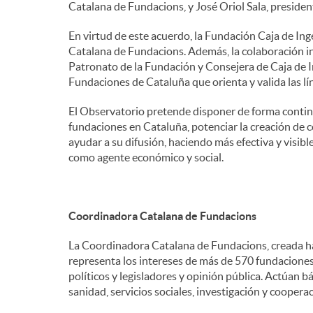
Catalana de Fundacions, y José Oriol Sala, presiden
e
En virtud de este acuerdo, la Fundación Caja de In
Catalana de Fundacions. Además, la colaboración in
Patronato de la Fundación y Consejera de Caja de I
n
Fundaciones de Cataluña que orienta y valida las lí
El Observatorio pretende disponer de forma continu
i
fundaciones en Cataluña, potenciar la creación de 
ayudar a su difusión, haciendo más efectiva y visible
como agente económico y social.
d
o
Coordinadora Catalana de Fundacions
La Coordinadora Catalana de Fundacions, creada hac
s
representa los intereses de más de 570 fundaciones
políticos y legisladores y opinión pública. Actúan 
sanidad, servicios sociales, investigación y cooperac