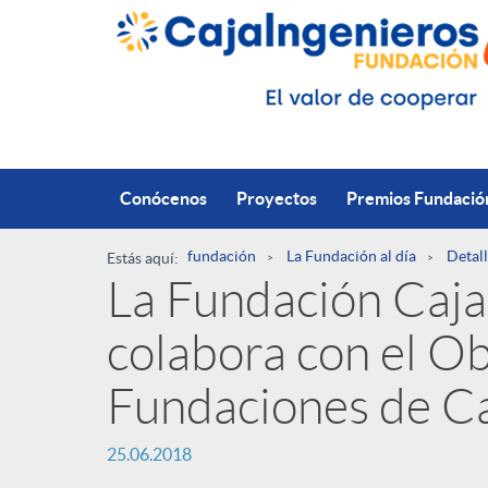
Saltar al contenido principal
Conócenos
Proyectos
Premios Fundació
fundación
La Fundación al día
Detall
Estás aquí:
La Fundación Caja
R
colabora con el Ob
u
P
Fundaciones de C
t
25.06.2018
u