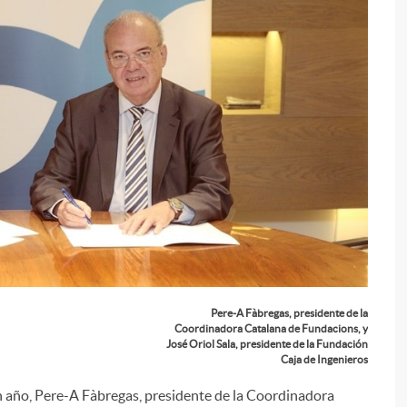
i
Pere-A Fàbregas, presidente de la
Coordinadora Catalana de Fundacions, y
José Oriol Sala, presidente de la Fundación
Caja de Ingenieros
n año, Pere-A Fàbregas, presidente de la Coordinadora