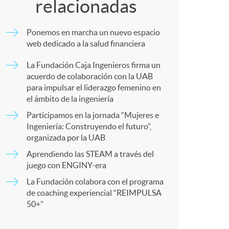
o
relacionadas
m
m
Ponemos en marcha un nuevo espacio
p
web dedicado a la salud financiera
a
La Fundación Caja Ingenieros firma un
a
acuerdo de colaboración con la UAB
para impulsar el liderazgo femenino en
el ámbito de la ingeniería
r
Participamos en la jornada “Mujeres e
Ingeniería: Construyendo el futuro”,
organizada por la UAB
t
Aprendiendo las STEAM a través del
juego con ENGINY-era
La Fundación colabora con el programa
de coaching experiencial “REIMPULSA
50+”
r