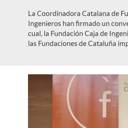
a
b
La Coordinadora Catalana de Fu
d
Ingenieros han firmado un conv
l
cual, la Fundación Caja de Ingen
e
las Fundaciones de Cataluña im
i
n
c
a
a
v
d
e
o