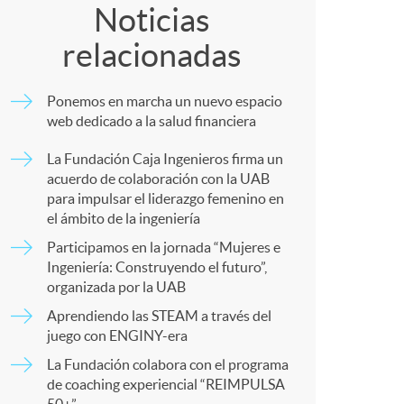
o
o
Noticias
relacionadas
m
m
Ponemos en marcha un nuevo espacio
a
p
web dedicado a la salud financiera
La Fundación Caja Ingenieros firma un
a
acuerdo de colaboración con la UAB
para impulsar el liderazgo femenino en
el ámbito de la ingeniería
r
Participamos en la jornada “Mujeres e
Ingeniería: Construyendo el futuro”,
organizada por la UAB
t
Aprendiendo las STEAM a través del
juego con ENGINY-era
La Fundación colabora con el programa
de coaching experiencial “REIMPULSA