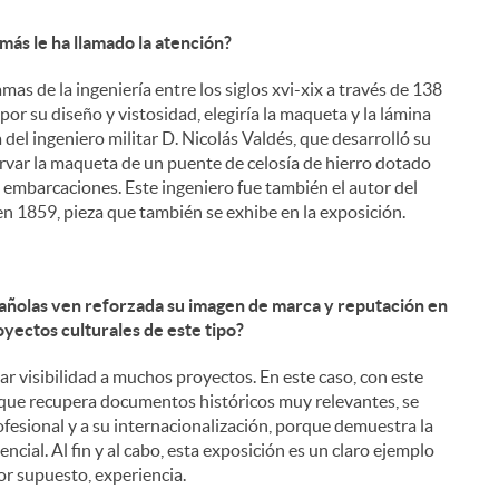
 más le ha llamado la atención?
mas de la ingeniería entre los siglos xvi-xix a través de 138
, por su diseño y vistosidad, elegiría la maqueta y la lámina
 del ingeniero militar D. Nicolás Valdés, que desarrolló su
ervar la maqueta de un puente de celosía de hierro dotado
 embarcaciones. Este ingeniero fue también el autor del
n 1859, pieza que también se exhibe en la exposición.
pañolas ven reforzada su imagen de marca y reputación en
oyectos culturales de este tipo?
ar visibilidad a muchos proyectos. En este caso, con este
y que recupera documentos históricos muy relevantes, se
ofesional y a su internacionalización, porque demuestra la
ncial. Al fin y al cabo, esta exposición es un claro ejemplo
or supuesto, experiencia.