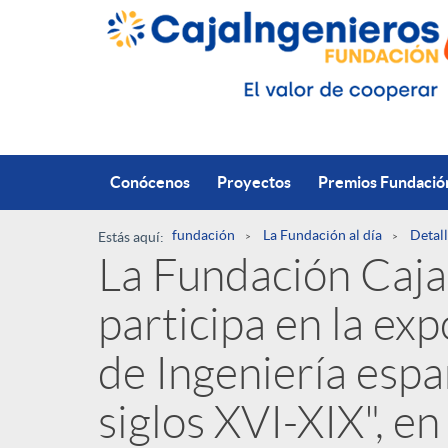
Saltar al contenido principal
Conócenos
Proyectos
Premios Fundació
fundación
La Fundación al día
Detall
Estás aquí:
La Fundación Caja
R
participa en la exp
u
P
de Ingeniería espa
t
siglos XVI-XIX", en 
u