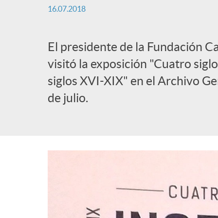
a
16.07.2018
b
d
El presidente de la Fundación Ca
l
visitó la exposición "Cuatro sig
e
siglos XVI-XIX" en el Archivo Gen
i
de julio.
n
c
a
a
v
d
e
o