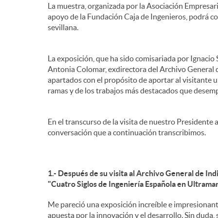
La muestra, organizada por la Asociación Empresari
apoyo de la Fundación Caja de Ingenieros, podrá co
e
sevillana.
n
La exposición, que ha sido comisariada por Ignacio
Antonia Colomar, exdirectora del Archivo General de
apartados con el propósito de aportar al visitante un
i
ramas y de los trabajos más destacados que desemp
d
En el transcurso de la visita de nuestro Presidente
conversación que a continuación transcribimos.
o
1.- Después de su visita al Archivo General de Ind
s
"Cuatro Siglos de Ingeniería Española en Ultramar
Me pareció una exposición increíble e impresionante
apuesta por la innovación y el desarrollo. Sin duda,