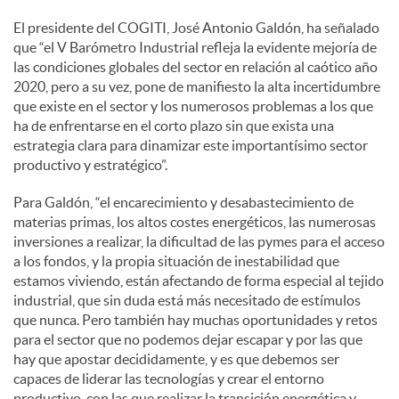
El presidente del COGITI, José Antonio Galdón, ha señalado
d
que “el V Barómetro Industrial refleja la evidente mejoría de
las condiciones globales del sector en relación al caótico año
2020, pero a su vez, pone de manifiesto la alta incertidumbre
o
que existe en el sector y los numerosos problemas a los que
ha de enfrentarse en el corto plazo sin que exista una
estrategia clara para dinamizar este importantísimo sector
s
productivo y estratégico”.
Para Galdón, “el encarecimiento y desabastecimiento de
materias primas, los altos costes energéticos, las numerosas
inversiones a realizar, la dificultad de las pymes para el acceso
a los fondos, y la propia situación de inestabilidad que
estamos viviendo, están afectando de forma especial al tejido
industrial, que sin duda está más necesitado de estímulos
que nunca. Pero también hay muchas oportunidades y retos
para el sector que no podemos dejar escapar y por las que
hay que apostar decididamente, y es que debemos ser
capaces de liderar las tecnologías y crear el entorno
productivo, con las que realizar la transición energética y