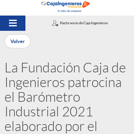
Saltar al contenido principal
Hazte socio de Caja Ingenieros
Volver
P
La Fundación Caja de
u
Ingenieros patrocina
b
el Barómetro
Industrial 2021
l
elaborado por el
i