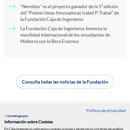
“Nereidas” es el proyecto ganador de la 5ª edición
r
del “Premio Ideas Innovadoras Isabel P. Trabal” de
la Fundación Caja de Ingenieros
t
La Fundación Caja de Ingenieros fomenta la
movilidad internacional de los estudiantes de
Mallorca con la Beca Erasmus
i
r
e
Consulta todas las noticias de la Fundación
A
B
n
p
o
Política de privacidad
Contacto
R
Información sobre Cookies
l
t
Oficinas
En Caja Ingenieros utilizamos cookies propias y de terceros con fines de análisis