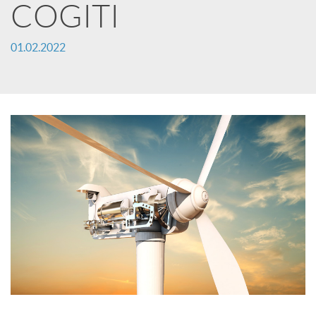
COGITI
c
01.02.2022
a
d
o
r
d
e