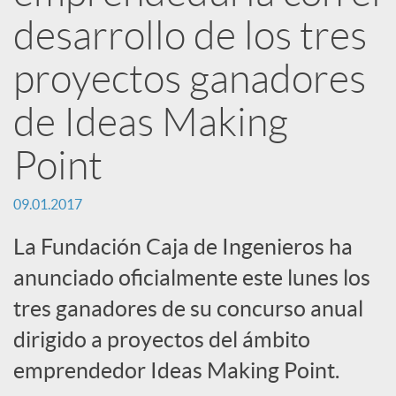
R
desarrollo de los tres
e
proyectos ganadores
d
de Ideas Making
Point
e
09.01.2017
s
La Fundación Caja de Ingenieros ha
anunciado oficialmente este lunes los
S
tres ganadores de su concurso anual
o
dirigido a proyectos del ámbito
emprendedor Ideas Making Point.