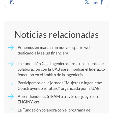
C
o
Noticias relacionadas
m
Ponemos en marcha un nuevo espacio web
dedicado a la salud financiera
p
La Fundación Caja Ingenieros firma un acuerdo de
colaboración con la UAB para impulsar el liderazgo
a
femenino en el ámbito de la ingeniería
Participamos en la jornada “Mujeres e Ingeniería:
r
Construyendo el futuro”, organizada por la UAB
Aprendiendo las STEAM a través del juego con
ENGINY-era
t
La Fundación colabora con el programa de