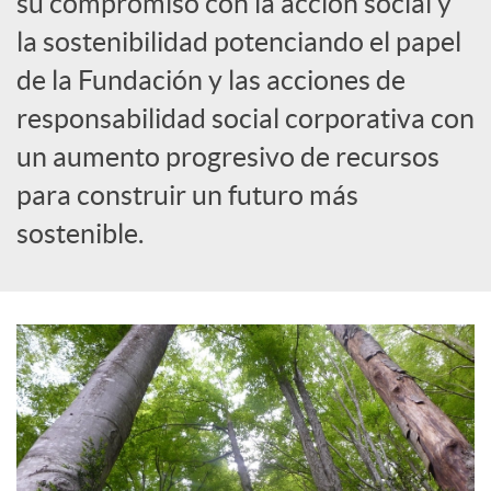
su compromiso con la acción social y
la sostenibilidad potenciando el papel
c
de la Fundación y las acciones de
responsabilidad social corporativa con
a
un aumento progresivo de recursos
d
para construir un futuro más
sostenible.
o
r
d
e