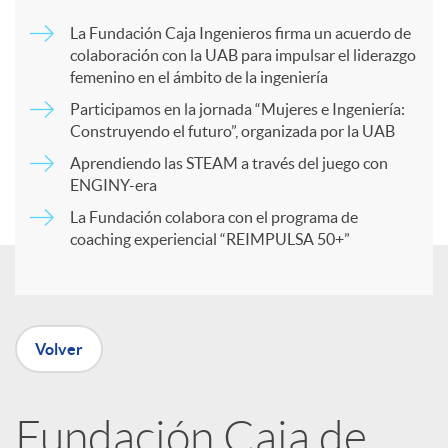
p
La Fundación Caja Ingenieros firma un acuerdo de
colaboración con la UAB para impulsar el liderazgo
a
femenino en el ámbito de la ingeniería
Participamos en la jornada “Mujeres e Ingeniería:
r
Construyendo el futuro”, organizada por la UAB
Aprendiendo las STEAM a través del juego con
ENGINY-era
t
La Fundación colabora con el programa de
coaching experiencial “REIMPULSA 50+”
i
r
Volver
e
Fundación Caja de