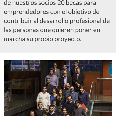
de nuestros socios 20 becas para
o
emprendedores con el objetivo de
contribuir al desarrollo profesional de
c
las personas que quieren poner en
marcha su propio proyecto.
i
a
l
e
s