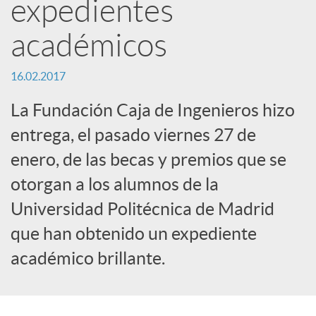
expedientes
e
académicos
d
16.02.2017
e
La Fundación Caja de Ingenieros hizo
entrega, el pasado viernes 27 de
s
enero, de las becas y premios que se
otorgan a los alumnos de la
S
Universidad Politécnica de Madrid
o
que han obtenido un expediente
académico brillante.
c