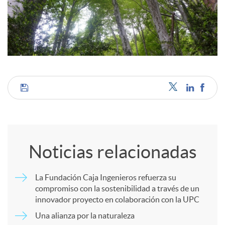
c
o
n
C
t
o
Noticias relacionadas
e
m
La Fundación Caja Ingenieros refuerza su
n
compromiso con la sostenibilidad a través de un
p
innovador proyecto en colaboración con la UPC
i
Una alianza por la naturaleza