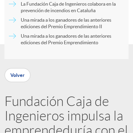
a
La Fundación Caja de Ingenieros colabora en la
prevención de incendios en Cataluña
d
r
Una mirada a los ganadores de las anteriores
ediciones del Premio Emprendimiento II
o
Una mirada a los ganadores de las anteriores
t
ediciones del Premio Emprendimiento
s
i
r
Volver
e
Fundación Caja de
Ingenieros impulsa la
n
emprendeduría con el