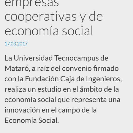
empresas
e
cooperativas y de
s
economía social
17.03.2017
S
La Universidad Tecnocampus de
o
Mataró, a raíz del convenio firmado
con la Fundación Caja de Ingenieros,
c
realiza un estudio en el ámbito de la
economía social que representa una
i
innovación en el campo de la
Economía Social.
a