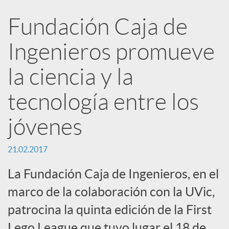
e
Fundación Caja de
n
Ingenieros promueve
R
la ciencia y la
tecnología entre los
e
jóvenes
d
21.02.2017
e
La Fundación Caja de Ingenieros, en el
marco de la colaboración con la UVic,
s
patrocina la quinta edición de la First
Lego League que tuvo lugar el 18 de