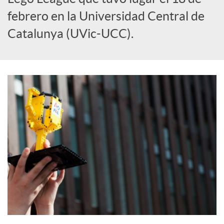
S
febrero en la Universidad Central de
o
Catalunya (UVic-UCC).
c
i
a
l
e