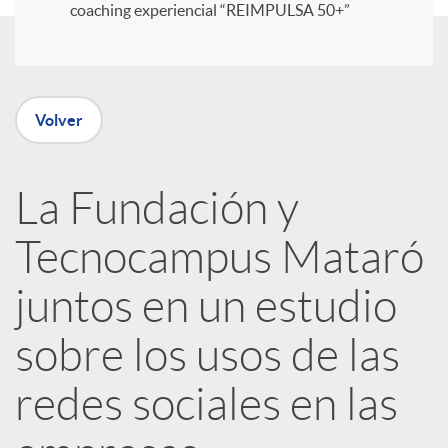
coaching experiencial “REIMPULSA 50+”
i
r
Volver
e
La Fundación y
n
Tecnocampus Mataró
R
juntos en un estudio
sobre los usos de las
e
redes sociales en las
d