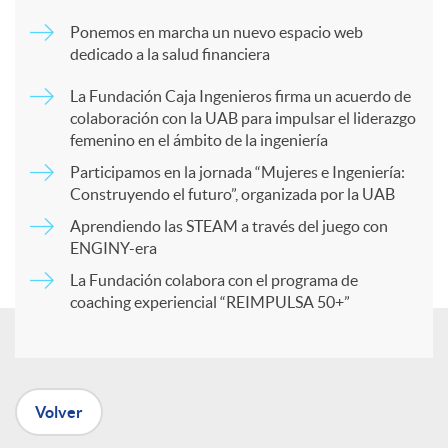
m
Ponemos en marcha un nuevo espacio web
dedicado a la salud financiera
p
La Fundación Caja Ingenieros firma un acuerdo de
colaboración con la UAB para impulsar el liderazgo
a
femenino en el ámbito de la ingeniería
Participamos en la jornada “Mujeres e Ingeniería:
r
Construyendo el futuro”, organizada por la UAB
Aprendiendo las STEAM a través del juego con
ENGINY-era
t
La Fundación colabora con el programa de
coaching experiencial “REIMPULSA 50+”
i
r
Volver