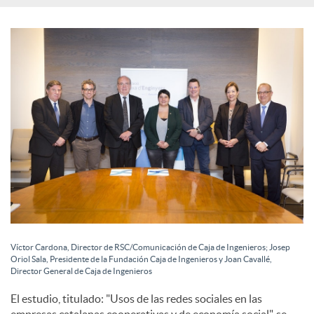
l
e
s
Víctor Cardona, Director de RSC/Comunicación de Caja de Ingenieros; Josep
Oriol Sala, Presidente de la Fundación Caja de Ingenieros y Joan Cavallé,
Director General de Caja de Ingenieros
El estudio, titulado: "Usos de las redes sociales en las
empresas catalanas cooperativas y de economía social", se