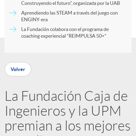
r
Construyendo el futuro”, organizada por la UAB
Aprendiendo las STEAM a través del juego con
ENGINY-era
t
La Fundación colabora con el programa de
coaching experiencial “REIMPULSA 50+”
i
r
Volver
e
La Fundación Caja de
n
Ingenieros y la UPM
R
premian a los mejores