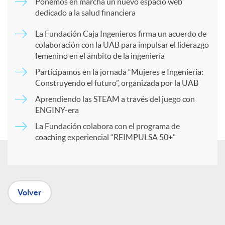
Ponemos en marcha un nuevo espacio web
dedicado a la salud financiera
p
La Fundación Caja Ingenieros firma un acuerdo de
colaboración con la UAB para impulsar el liderazgo
a
femenino en el ámbito de la ingeniería
Participamos en la jornada “Mujeres e Ingeniería:
r
Construyendo el futuro”, organizada por la UAB
Aprendiendo las STEAM a través del juego con
ENGINY-era
t
La Fundación colabora con el programa de
coaching experiencial “REIMPULSA 50+”
i
r
Volver
e