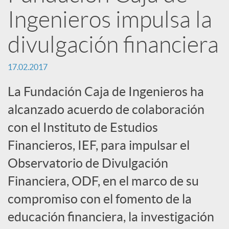
n
Ingenieros impulsa la
R
divulgación financiera
e
17.02.2017
La Fundación Caja de Ingenieros ha
d
alcanzado acuerdo de colaboración
con el Instituto de Estudios
e
Financieros, IEF, para impulsar el
Observatorio de Divulgación
s
Financiera, ODF, en el marco de su
S
compromiso con el fomento de la
educación financiera, la investigación