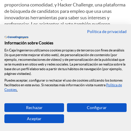
proporciona comodidad, y Hacker Challenge, una plataforma
de búsqueda de candidatos para empleo que usa unas
innovadoras herramientas para saber sus intereses y
preferencias. Los asistentes al acto también pudieron
disfrutar de una conferencia de Albert Torruella titulada: "
Política de privacidad
Emprendedores como Homer Simpson, Mac Gyver, Son Goku
Información sobre Cookies
y otros como tú".
En Caja Ingenieros utilizamos cookies propias y de terceros con fines de análisis
(lo que permite mejorar el sitio web), de personalización de contenido (por
ejemplo, recomendaciones de vídeos) y de personalización de la publicidad que
C
se te muestra en sitios web y redes sociales. La personalización se realiza sobre la
base de un perfil elaborado a partir de tus hábitos de navegación (por ejemplo,
páginas visitadas).
Puedes aceptar, configurar o rechazar el uso de cookies utilizando los botones
o
facilitados en este aviso. Si necesitas más información visita nuestra
Política de
Cookies
.
Noticias relacionadas
m
Rechazar
Configurar
Ponemos en marcha un nuevo espacio web
dedicado a la salud financiera
Aceptar
p
La Fundación Caja Ingenieros firma un acuerdo de