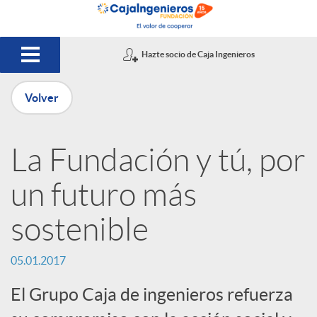
Saltar al contenido principal
Hazte socio de Caja Ingenieros
Volver
P
La Fundación y tú, por
u
un futuro más
b
sostenible
l
05.01.2017
El Grupo Caja de ingenieros refuerza
i