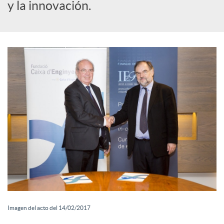
o
y la innovación.
c
i
a
l
e
s
Imagen del acto del 14/02/2017