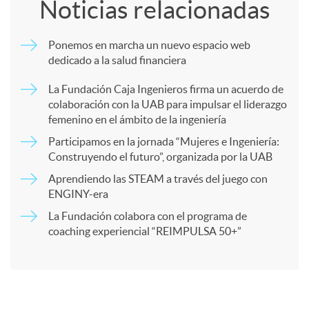
Noticias relacionadas
m
Ponemos en marcha un nuevo espacio web
dedicado a la salud financiera
p
La Fundación Caja Ingenieros firma un acuerdo de
colaboración con la UAB para impulsar el liderazgo
a
femenino en el ámbito de la ingeniería
Participamos en la jornada “Mujeres e Ingeniería:
r
Construyendo el futuro”, organizada por la UAB
Aprendiendo las STEAM a través del juego con
ENGINY-era
t
La Fundación colabora con el programa de
coaching experiencial “REIMPULSA 50+”
i
r