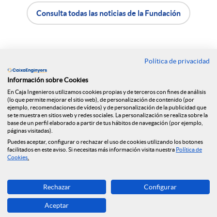
e
Consulta todas las noticias de la Fundación
A
B
n
p
o
Política de privacidad
Contacto
R
Información sobre Cookies
l
t
Oficinas
En Caja Ingenieros utilizamos cookies propias y de terceros con fines de análisis
(lo que permite mejorar el sitio web), de personalización de contenido (por
e
Encuéntranos en
ejemplo, recomendaciones de vídeos) y de personalización de la publicidad que
i
ó
se te muestra en sitios web y redes sociales. La personalización se realiza sobre la
base de un perfil elaborado a partir de tus hábitos de navegación (por ejemplo,
páginas visitadas).
d
c
n
Puedes aceptar, configurar o rechazar el uso de cookies utilizando los botones
Blog
facilitados en este aviso. Si necesitas más información visita nuestra
Política de
Cookies
.
e
a
n
Descarga ahora
Rechazar
Configurar
Banca MOBILE
s
c
o
Aceptar
© Grupo Caja Ingenieros 2026