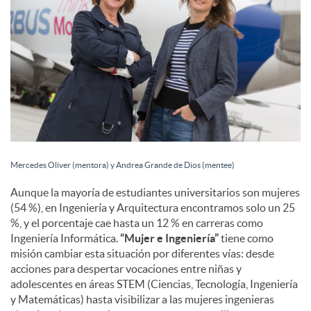
c
o
n
t
Mercedes Oliver (mentora) y Andrea Grande de Dios (mentee)
Aunque la mayoría de estudiantes universitarios son mujeres
e
(54 %), en Ingeniería y Arquitectura encontramos solo un 25
%, y el porcentaje cae hasta un 12 % en carreras como
Ingeniería Informática.
“Mujer e Ingeniería”
tiene como
n
misión cambiar esta situación por diferentes vías: desde
acciones para despertar vocaciones entre niñas y
adolescentes en áreas STEM (Ciencias, Tecnología, Ingeniería
i
y Matemáticas) hasta visibilizar a las mujeres ingenieras