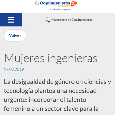
Saltar al contenido principal
Hazte socio de Caja Ingenieros
Volver
P
Mujeres ingenieras
u
17.07.2019
b
La desigualdad de género en ciencias y
tecnología plantea una necesidad
l
urgente: incorporar el talento
femenino a un sector clave para la
i