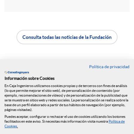
i
r
e
Consulta todas las noticias de la Fundación
A
B
n
p
o
Política de privacidad
Contacto
R
Información sobre Cookies
l
t
Oficinas
En Caja Ingenieros utilizamos cookies propias y de terceros con fines de análisis
(lo que permite mejorar el sitio web), de personalización de contenido (por
e
Encuéntranos en
ejemplo, recomendaciones de vídeos) y de personalización de la publicidad que
i
ó
se te muestra en sitios web y redes sociales. La personalización se realiza sobre la
base de un perfil elaborado a partir de tus hábitos de navegación (por ejemplo,
páginas visitadas).
d
c
n
Puedes aceptar, configurar o rechazar el uso de cookies utilizando los botones
Blog
facilitados en este aviso. Si necesitas más información visita nuestra
Política de
Cookies
.