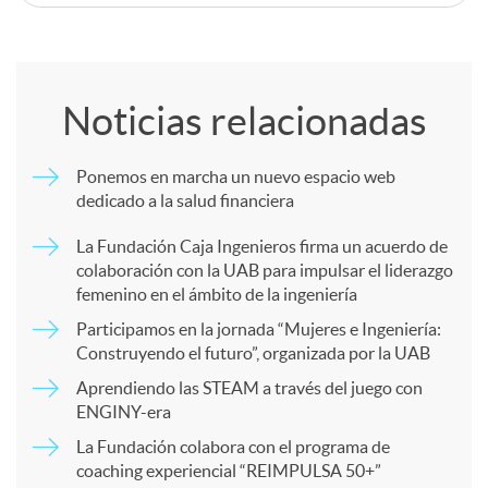
C
o
Noticias relacionadas
m
Ponemos en marcha un nuevo espacio web
dedicado a la salud financiera
p
La Fundación Caja Ingenieros firma un acuerdo de
colaboración con la UAB para impulsar el liderazgo
a
femenino en el ámbito de la ingeniería
Participamos en la jornada “Mujeres e Ingeniería:
r
Construyendo el futuro”, organizada por la UAB
Aprendiendo las STEAM a través del juego con
ENGINY-era
t
La Fundación colabora con el programa de
coaching experiencial “REIMPULSA 50+”