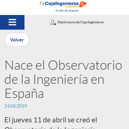
Saltar al contenido principal
Hazte socio de Caja Ingenieros
Volver
P
Nace el Observatorio
u
de la Ingeniería en
b
España
l
24.04.2019
El jueves 11 de abril se creó el
i