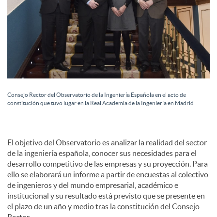
c
o
n
Consejo Rector del Observatorio de la Ingeniería Española en el acto de
constitución que tuvo lugar en la Real Academia de la Ingeniería en Madrid
t
El objetivo del Observatorio es analizar la realidad del sector
e
de la ingeniería española, conocer sus necesidades para el
desarrollo competitivo de las empresas y su proyección. Para
ello se elaborará un informe a partir de encuestas al colectivo
n
de ingenieros y del mundo empresarial, académico e
institucional y su resultado está previsto que se presente en
el plazo de un año y medio tras la constitución del Consejo
i
Rector.