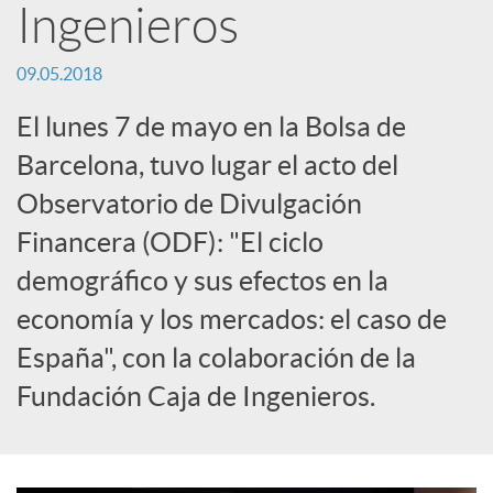
Ingenieros
c
09.05.2018
a
El lunes 7 de mayo en la Bolsa de
Barcelona, tuvo lugar el acto del
d
Observatorio de Divulgación
Financera (ODF): "El ciclo
o
demográfico y sus efectos en la
economía y los mercados: el caso de
r
España", con la colaboración de la
Fundación Caja de Ingenieros.
d
e