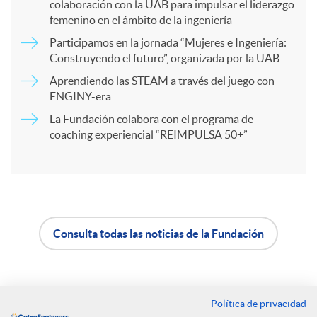
colaboración con la UAB para impulsar el liderazgo
a
femenino en el ámbito de la ingeniería
Participamos en la jornada “Mujeres e Ingeniería:
r
Construyendo el futuro”, organizada por la UAB
Aprendiendo las STEAM a través del juego con
ENGINY-era
t
La Fundación colabora con el programa de
coaching experiencial “REIMPULSA 50+”
i
r
e
Consulta todas las noticias de la Fundación
A
B
n
p
o
Política de privacidad
Contacto