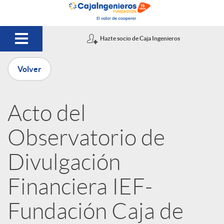
Saltar al contenido principal
Hazte socio de Caja Ingenieros
Volver
P
Acto del
u
Observatorio de
b
Divulgación
Financiera IEF-
l
Fundación Caja de
i