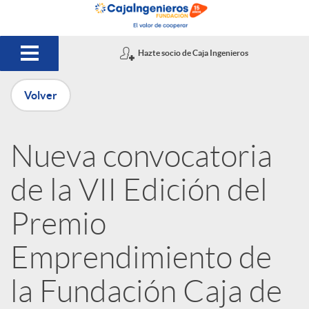
Saltar al contenido principal
Hazte socio de Caja Ingenieros
Volver
P
Nueva convocatoria
u
de la VII Edición del
b
Premio
Emprendimiento de
l
la Fundación Caja de
i