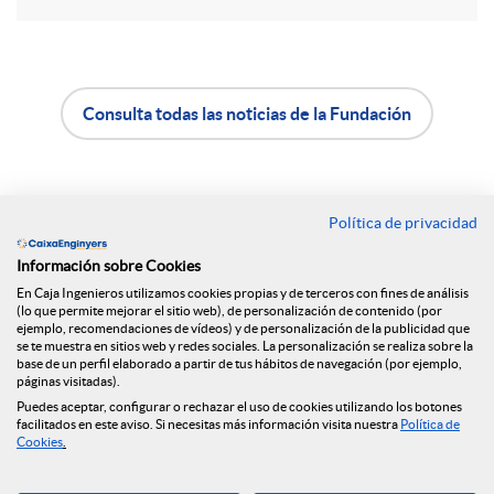
r
e
Consulta todas las noticias de la Fundación
A
B
n
p
o
Política de privacidad
Contacto
R
Información sobre Cookies
l
t
Oficinas
En Caja Ingenieros utilizamos cookies propias y de terceros con fines de análisis
(lo que permite mejorar el sitio web), de personalización de contenido (por
e
Encuéntranos en
ejemplo, recomendaciones de vídeos) y de personalización de la publicidad que
i
ó
se te muestra en sitios web y redes sociales. La personalización se realiza sobre la
base de un perfil elaborado a partir de tus hábitos de navegación (por ejemplo,
páginas visitadas).
d
Puedes aceptar, configurar o rechazar el uso de cookies utilizando los botones
c
n
Blog
facilitados en este aviso. Si necesitas más información visita nuestra
Política de
Cookies
.
e