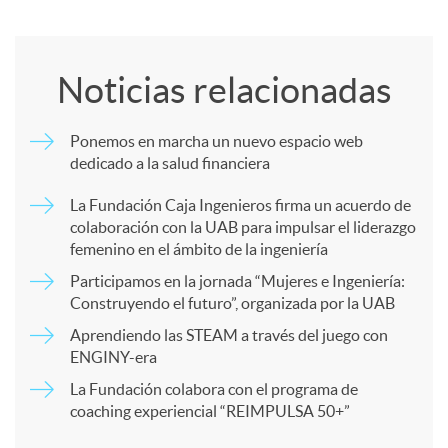
o
Noticias relacionadas
m
Ponemos en marcha un nuevo espacio web
dedicado a la salud financiera
p
La Fundación Caja Ingenieros firma un acuerdo de
colaboración con la UAB para impulsar el liderazgo
a
femenino en el ámbito de la ingeniería
Participamos en la jornada “Mujeres e Ingeniería:
r
Construyendo el futuro”, organizada por la UAB
Aprendiendo las STEAM a través del juego con
ENGINY-era
t
La Fundación colabora con el programa de
coaching experiencial “REIMPULSA 50+”
i