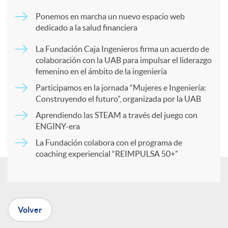
m
Ponemos en marcha un nuevo espacio web
dedicado a la salud financiera
p
La Fundación Caja Ingenieros firma un acuerdo de
colaboración con la UAB para impulsar el liderazgo
a
femenino en el ámbito de la ingeniería
Participamos en la jornada “Mujeres e Ingeniería:
r
Construyendo el futuro”, organizada por la UAB
Aprendiendo las STEAM a través del juego con
ENGINY-era
t
La Fundación colabora con el programa de
coaching experiencial “REIMPULSA 50+”
i
r
Volver