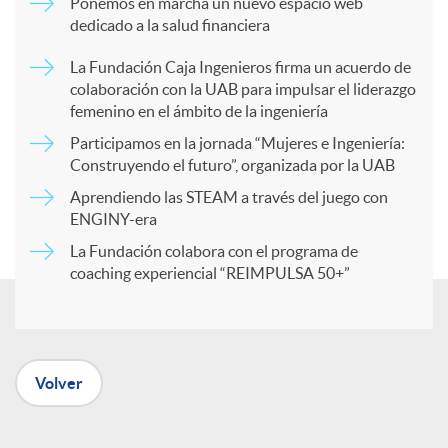
Ponemos en marcha un nuevo espacio web
dedicado a la salud financiera
p
La Fundación Caja Ingenieros firma un acuerdo de
colaboración con la UAB para impulsar el liderazgo
a
femenino en el ámbito de la ingeniería
Participamos en la jornada “Mujeres e Ingeniería:
r
Construyendo el futuro”, organizada por la UAB
Aprendiendo las STEAM a través del juego con
ENGINY-era
t
La Fundación colabora con el programa de
coaching experiencial “REIMPULSA 50+”
i
r
Volver
e