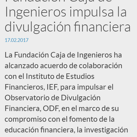
n
Ingenieros impulsa la
R
divulgación financiera
e
17.02.2017
La Fundación Caja de Ingenieros ha
d
alcanzado acuerdo de colaboración
con el Instituto de Estudios
e
Financieros, IEF, para impulsar el
Observatorio de Divulgación
s
Financiera, ODF, en el marco de su
S
compromiso con el fomento de la
educación financiera, la investigación