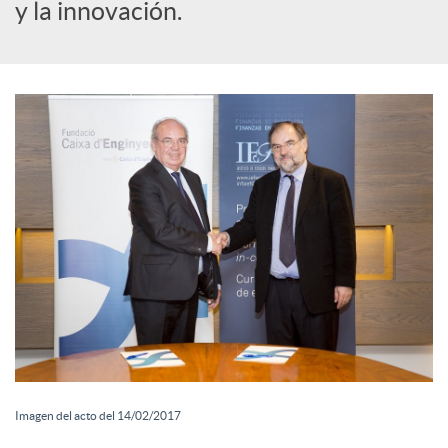
o
y la innovación.
c
i
a
l
e
s
Imagen del acto del 14/02/2017