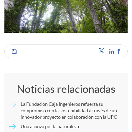
c
o
n
C
t
o
Noticias relacionadas
e
m
La Fundación Caja Ingenieros refuerza su
n
compromiso con la sostenibilidad a través de un
p
innovador proyecto en colaboración con la UPC
i
Una alianza por la naturaleza