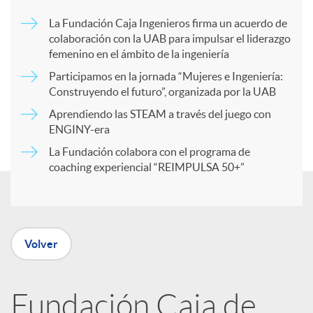
p
La Fundación Caja Ingenieros firma un acuerdo de
colaboración con la UAB para impulsar el liderazgo
a
femenino en el ámbito de la ingeniería
Participamos en la jornada “Mujeres e Ingeniería:
r
Construyendo el futuro”, organizada por la UAB
Aprendiendo las STEAM a través del juego con
ENGINY-era
t
La Fundación colabora con el programa de
coaching experiencial “REIMPULSA 50+”
i
r
Volver
e
Fundación Caja de