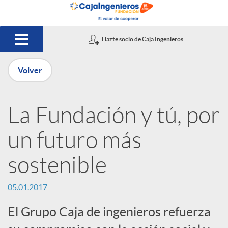
Saltar al contenido principal
Hazte socio de Caja Ingenieros
Volver
P
La Fundación y tú, por
u
un futuro más
b
sostenible
l
05.01.2017
El Grupo Caja de ingenieros refuerza
i