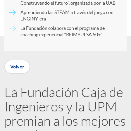
r
Construyendo el futuro”, organizada por la UAB
Aprendiendo las STEAM a través del juego con
ENGINY-era
t
La Fundación colabora con el programa de
coaching experiencial “REIMPULSA 50+”
i
r
Volver
e
La Fundación Caja de
n
Ingenieros y la UPM
R
premian a los mejores