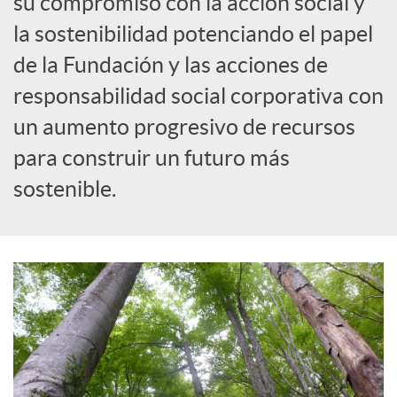
su compromiso con la acción social y
la sostenibilidad potenciando el papel
c
de la Fundación y las acciones de
responsabilidad social corporativa con
a
un aumento progresivo de recursos
d
para construir un futuro más
sostenible.
o
r
d
e