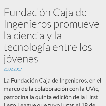
e
Fundación Caja de
n
Ingenieros promueve
R
la ciencia y la
tecnología entre los
e
jóvenes
d
21.02.2017
e
La Fundación Caja de Ingenieros, en el
marco de la colaboración con la UVic,
s
patrocina la quinta edición de la First
Lego League que tuvo lugar el 18 de