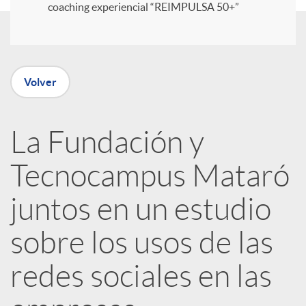
coaching experiencial “REIMPULSA 50+”
i
r
Volver
e
La Fundación y
n
Tecnocampus Mataró
R
juntos en un estudio
sobre los usos de las
e
redes sociales en las
d