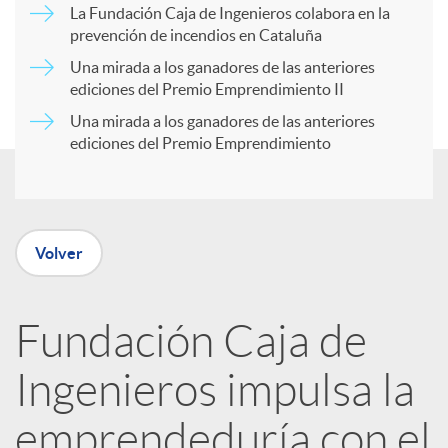
a
La Fundación Caja de Ingenieros colabora en la
prevención de incendios en Cataluña
d
r
Una mirada a los ganadores de las anteriores
ediciones del Premio Emprendimiento II
o
Una mirada a los ganadores de las anteriores
t
ediciones del Premio Emprendimiento
s
i
r
Volver
e
Fundación Caja de
Ingenieros impulsa la
n
emprendeduría con el