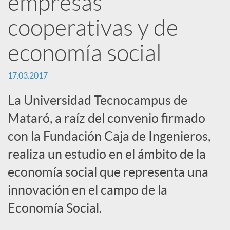
empresas
e
cooperativas y de
s
economía social
17.03.2017
S
La Universidad Tecnocampus de
o
Mataró, a raíz del convenio firmado
con la Fundación Caja de Ingenieros,
c
realiza un estudio en el ámbito de la
economía social que representa una
i
innovación en el campo de la
Economía Social.
a