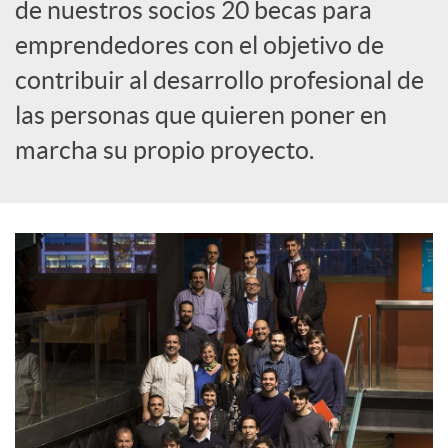
de nuestros socios 20 becas para
o
emprendedores con el objetivo de
contribuir al desarrollo profesional de
c
las personas que quieren poner en
marcha su propio proyecto.
i
a
l
e
s