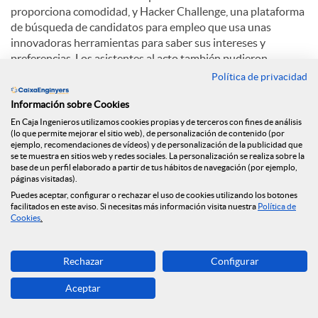
proporciona comodidad, y Hacker Challenge, una plataforma
de búsqueda de candidatos para empleo que usa unas
innovadoras herramientas para saber sus intereses y
preferencias. Los asistentes al acto también pudieron
disfrutar de una conferencia de Albert Torruella titulada: "
Política de privacidad
Emprendedores como Homer Simpson, Mac Gyver, Son Goku
Información sobre Cookies
y otros como tú".
En Caja Ingenieros utilizamos cookies propias y de terceros con fines de análisis
(lo que permite mejorar el sitio web), de personalización de contenido (por
ejemplo, recomendaciones de vídeos) y de personalización de la publicidad que
C
se te muestra en sitios web y redes sociales. La personalización se realiza sobre la
base de un perfil elaborado a partir de tus hábitos de navegación (por ejemplo,
páginas visitadas).
Puedes aceptar, configurar o rechazar el uso de cookies utilizando los botones
o
facilitados en este aviso. Si necesitas más información visita nuestra
Política de
Cookies
.
Noticias relacionadas
m
Rechazar
Configurar
Ponemos en marcha un nuevo espacio web
dedicado a la salud financiera
Aceptar
p
La Fundación Caja Ingenieros firma un acuerdo de