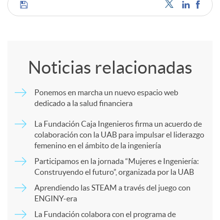
C
o
Noticias relacionadas
m
Ponemos en marcha un nuevo espacio web
dedicado a la salud financiera
p
La Fundación Caja Ingenieros firma un acuerdo de
colaboración con la UAB para impulsar el liderazgo
a
femenino en el ámbito de la ingeniería
Participamos en la jornada “Mujeres e Ingeniería:
r
Construyendo el futuro”, organizada por la UAB
Aprendiendo las STEAM a través del juego con
ENGINY-era
t
La Fundación colabora con el programa de