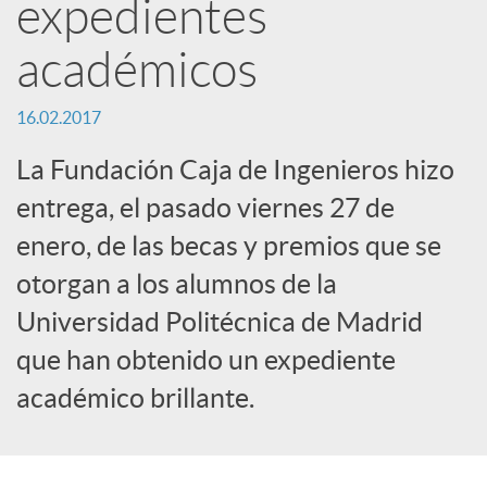
expedientes
e
académicos
d
16.02.2017
e
La Fundación Caja de Ingenieros hizo
entrega, el pasado viernes 27 de
s
enero, de las becas y premios que se
otorgan a los alumnos de la
S
Universidad Politécnica de Madrid
o
que han obtenido un expediente
académico brillante.
c