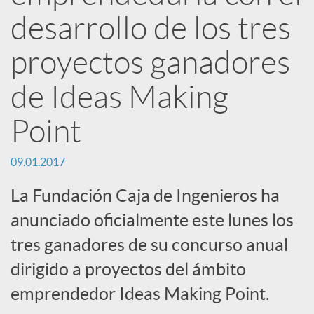
R
desarrollo de los tres
e
proyectos ganadores
d
de Ideas Making
Point
e
09.01.2017
s
La Fundación Caja de Ingenieros ha
anunciado oficialmente este lunes los
S
tres ganadores de su concurso anual
o
dirigido a proyectos del ámbito
emprendedor Ideas Making Point.