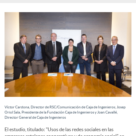
l
e
s
Víctor Cardona, Director de RSC/Comunicación de Caja de Ingenieros; Josep
Oriol Sala, Presidente de la Fundación Caja de Ingenieros y Joan Cavallé,
Director General de Caja de Ingenieros
El estudio, titulado: "Usos de las redes sociales en las
empresas catalanas cooperativas y de economía social", se