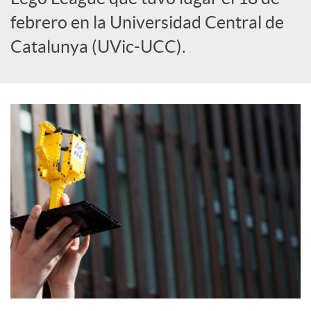
S
febrero en la Universidad Central de
o
Catalunya (UVic-UCC).
c
i
a
l
e