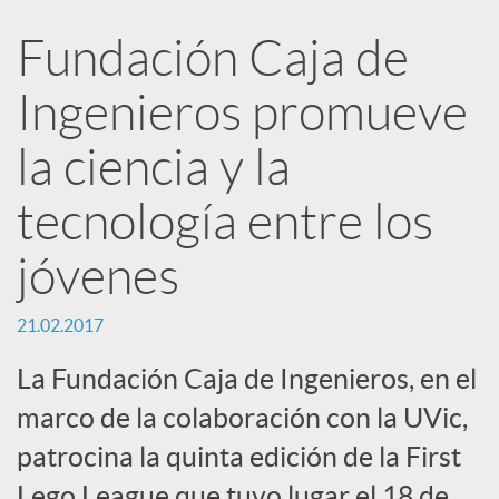
e
Fundación Caja de
n
Ingenieros promueve
R
la ciencia y la
tecnología entre los
e
jóvenes
d
21.02.2017
e
La Fundación Caja de Ingenieros, en el
marco de la colaboración con la UVic,
s
patrocina la quinta edición de la First
Lego League que tuvo lugar el 18 de