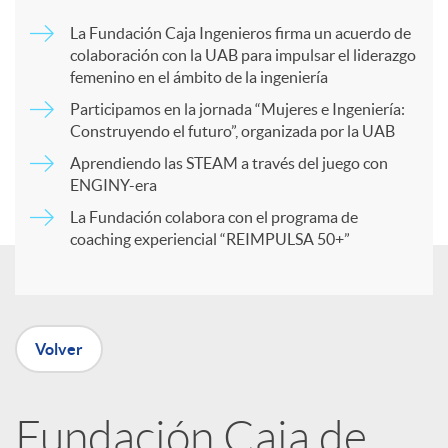
p
La Fundación Caja Ingenieros firma un acuerdo de
colaboración con la UAB para impulsar el liderazgo
a
femenino en el ámbito de la ingeniería
Participamos en la jornada “Mujeres e Ingeniería:
r
Construyendo el futuro”, organizada por la UAB
Aprendiendo las STEAM a través del juego con
ENGINY-era
t
La Fundación colabora con el programa de
coaching experiencial “REIMPULSA 50+”
i
r
Volver
e
Fundación Caja de