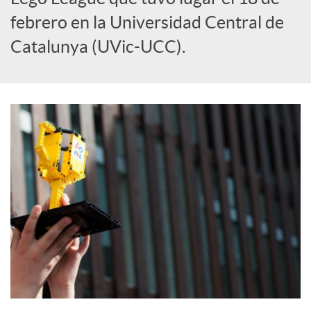
S
febrero en la Universidad Central de
o
Catalunya (UVic-UCC).
c
i
a
l
e