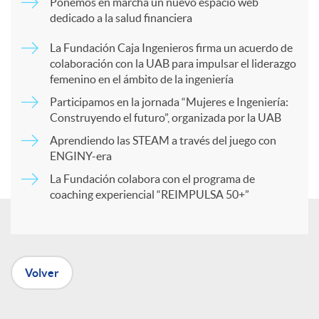
Ponemos en marcha un nuevo espacio web
dedicado a la salud financiera
p
La Fundación Caja Ingenieros firma un acuerdo de
colaboración con la UAB para impulsar el liderazgo
a
femenino en el ámbito de la ingeniería
Participamos en la jornada “Mujeres e Ingeniería:
r
Construyendo el futuro”, organizada por la UAB
Aprendiendo las STEAM a través del juego con
ENGINY-era
t
La Fundación colabora con el programa de
coaching experiencial “REIMPULSA 50+”
i
r
Volver
e