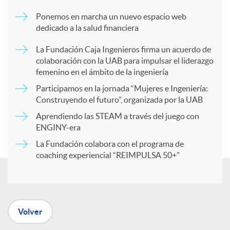
m
Ponemos en marcha un nuevo espacio web
dedicado a la salud financiera
p
La Fundación Caja Ingenieros firma un acuerdo de
colaboración con la UAB para impulsar el liderazgo
a
femenino en el ámbito de la ingeniería
Participamos en la jornada “Mujeres e Ingeniería:
r
Construyendo el futuro”, organizada por la UAB
Aprendiendo las STEAM a través del juego con
ENGINY-era
t
La Fundación colabora con el programa de
coaching experiencial “REIMPULSA 50+”
i
r
Volver