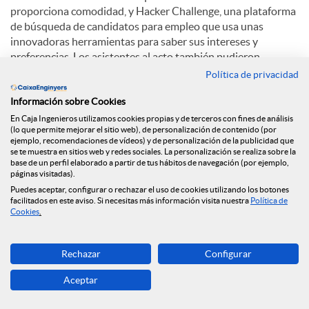
proporciona comodidad, y Hacker Challenge, una plataforma
de búsqueda de candidatos para empleo que usa unas
innovadoras herramientas para saber sus intereses y
preferencias. Los asistentes al acto también pudieron
disfrutar de una conferencia de Albert Torruella titulada: "
Política de privacidad
Emprendedores como Homer Simpson, Mac Gyver, Son Goku
Información sobre Cookies
y otros como tú".
En Caja Ingenieros utilizamos cookies propias y de terceros con fines de análisis
(lo que permite mejorar el sitio web), de personalización de contenido (por
ejemplo, recomendaciones de vídeos) y de personalización de la publicidad que
C
se te muestra en sitios web y redes sociales. La personalización se realiza sobre la
base de un perfil elaborado a partir de tus hábitos de navegación (por ejemplo,
páginas visitadas).
Puedes aceptar, configurar o rechazar el uso de cookies utilizando los botones
o
facilitados en este aviso. Si necesitas más información visita nuestra
Política de
Cookies
.
Noticias relacionadas
m
Rechazar
Configurar
Ponemos en marcha un nuevo espacio web
dedicado a la salud financiera
Aceptar
p
La Fundación Caja Ingenieros firma un acuerdo de