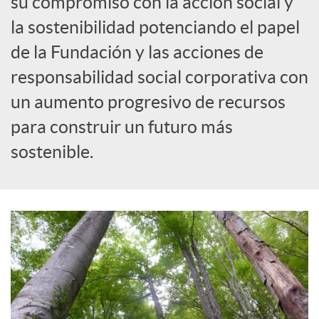
su compromiso con la acción social y
la sostenibilidad potenciando el papel
c
de la Fundación y las acciones de
responsabilidad social corporativa con
a
un aumento progresivo de recursos
d
para construir un futuro más
sostenible.
o
r
d
e