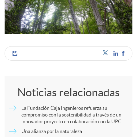
c
o
n
C
t
o
Noticias relacionadas
e
m
La Fundación Caja Ingenieros refuerza su
n
compromiso con la sostenibilidad a través de un
p
innovador proyecto en colaboración con la UPC
i
Una alianza por la naturaleza