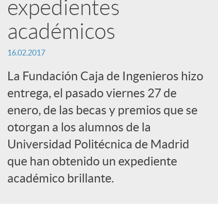
expedientes
e
académicos
d
16.02.2017
e
La Fundación Caja de Ingenieros hizo
entrega, el pasado viernes 27 de
s
enero, de las becas y premios que se
otorgan a los alumnos de la
S
Universidad Politécnica de Madrid
o
que han obtenido un expediente
académico brillante.
c