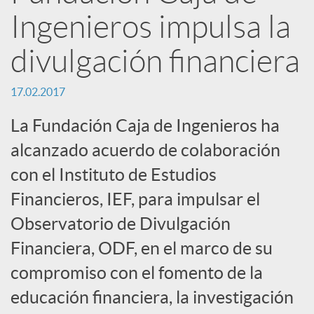
n
Ingenieros impulsa la
R
divulgación financiera
e
17.02.2017
La Fundación Caja de Ingenieros ha
d
alcanzado acuerdo de colaboración
con el Instituto de Estudios
e
Financieros, IEF, para impulsar el
Observatorio de Divulgación
s
Financiera, ODF, en el marco de su
S
compromiso con el fomento de la
educación financiera, la investigación