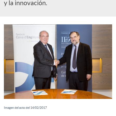
o
y la innovación.
c
i
a
l
e
s
Imagen del acto del 14/02/2017