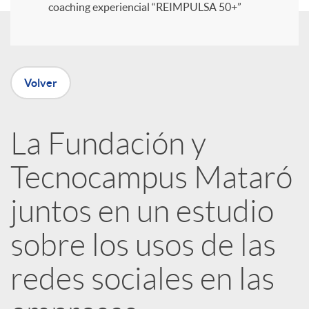
coaching experiencial “REIMPULSA 50+”
i
r
Volver
e
La Fundación y
n
Tecnocampus Mataró
R
juntos en un estudio
sobre los usos de las
e
redes sociales en las
d