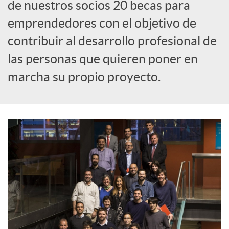
de nuestros socios 20 becas para
o
emprendedores con el objetivo de
contribuir al desarrollo profesional de
c
las personas que quieren poner en
marcha su propio proyecto.
i
a
l
e
s