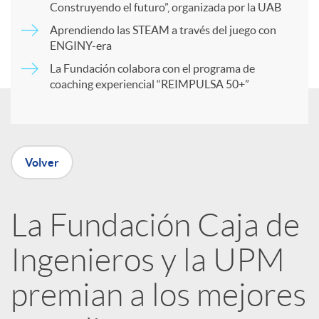
r
Construyendo el futuro”, organizada por la UAB
Aprendiendo las STEAM a través del juego con
ENGINY-era
t
La Fundación colabora con el programa de
coaching experiencial “REIMPULSA 50+”
i
r
Volver
e
La Fundación Caja de
n
Ingenieros y la UPM
R
premian a los mejores