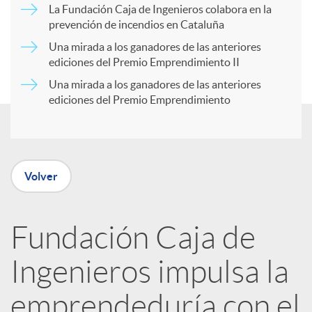
a
La Fundación Caja de Ingenieros colabora en la
prevención de incendios en Cataluña
d
r
Una mirada a los ganadores de las anteriores
ediciones del Premio Emprendimiento II
o
Una mirada a los ganadores de las anteriores
t
ediciones del Premio Emprendimiento
s
i
r
Volver
e
Fundación Caja de
Ingenieros impulsa la
n
emprendeduría con el