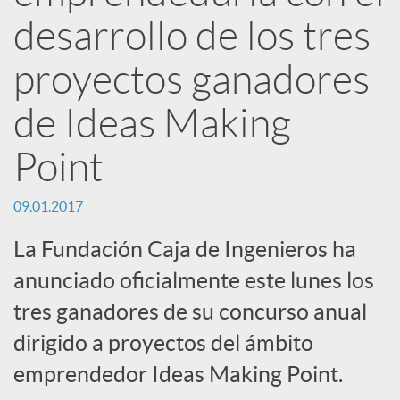
R
desarrollo de los tres
e
proyectos ganadores
d
de Ideas Making
Point
e
09.01.2017
s
La Fundación Caja de Ingenieros ha
anunciado oficialmente este lunes los
S
tres ganadores de su concurso anual
o
dirigido a proyectos del ámbito
emprendedor Ideas Making Point.