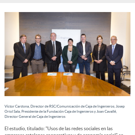
l
e
s
Víctor Cardona, Director de RSC/Comunicación de Caja de Ingenieros; Josep
Oriol Sala, Presidente de la Fundación Caja de Ingenieros y Joan Cavallé,
Director General de Caja de Ingenieros
El estudio, titulado: "Usos de las redes sociales en las
empresas catalanas cooperativas y de economía social", se