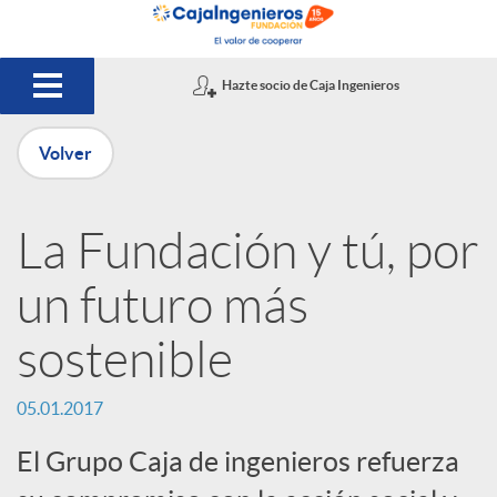
Saltar al contenido principal
Hazte socio de Caja Ingenieros
Volver
P
La Fundación y tú, por
u
un futuro más
b
sostenible
l
05.01.2017
El Grupo Caja de ingenieros refuerza
i