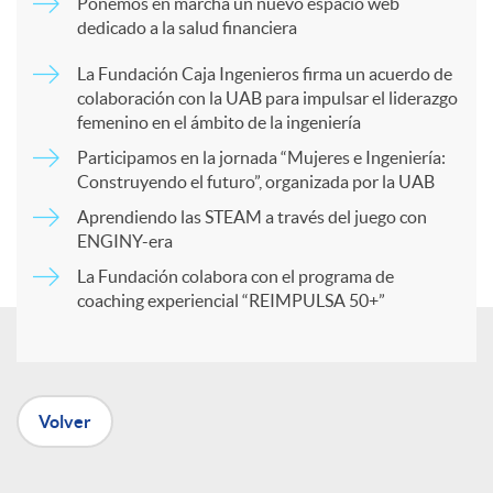
Ponemos en marcha un nuevo espacio web
dedicado a la salud financiera
p
La Fundación Caja Ingenieros firma un acuerdo de
colaboración con la UAB para impulsar el liderazgo
a
femenino en el ámbito de la ingeniería
Participamos en la jornada “Mujeres e Ingeniería:
r
Construyendo el futuro”, organizada por la UAB
Aprendiendo las STEAM a través del juego con
ENGINY-era
t
La Fundación colabora con el programa de
coaching experiencial “REIMPULSA 50+”
i
r
Volver
e