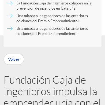
a
La Fundación Caja de Ingenieros colabora en la
prevención de incendios en Cataluña
d
r
Una mirada a los ganadores de las anteriores
ediciones del Premio Emprendimiento II
o
Una mirada a los ganadores de las anteriores
t
ediciones del Premio Emprendimiento
s
i
r
Volver
e
Fundación Caja de
Ingenieros impulsa la
n
emprendeduría con el