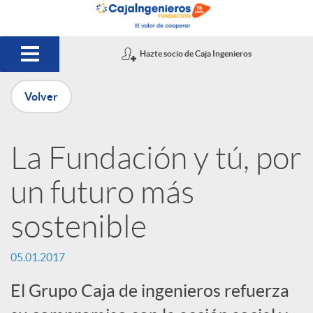
Saltar al contenido principal
Hazte socio de Caja Ingenieros
Volver
P
La Fundación y tú, por
u
un futuro más
b
sostenible
l
05.01.2017
El Grupo Caja de ingenieros refuerza
i