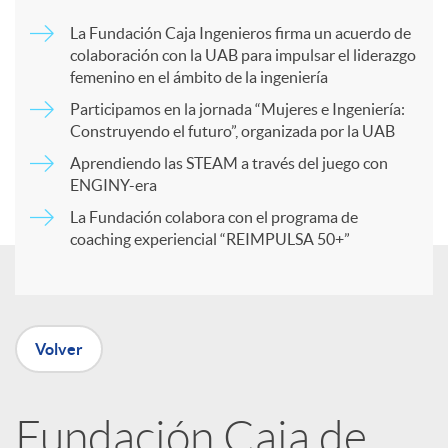
p
La Fundación Caja Ingenieros firma un acuerdo de
colaboración con la UAB para impulsar el liderazgo
a
femenino en el ámbito de la ingeniería
Participamos en la jornada “Mujeres e Ingeniería:
r
Construyendo el futuro”, organizada por la UAB
Aprendiendo las STEAM a través del juego con
ENGINY-era
t
La Fundación colabora con el programa de
coaching experiencial “REIMPULSA 50+”
i
r
Volver
e
Fundación Caja de