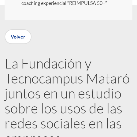
coaching experiencial “REIMPULSA 50+”
i
r
Volver
e
La Fundación y
n
Tecnocampus Mataró
R
juntos en un estudio
sobre los usos de las
e
redes sociales en las
d