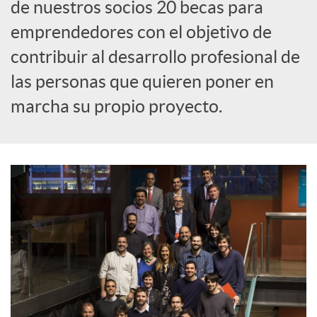
de nuestros socios 20 becas para
o
emprendedores con el objetivo de
contribuir al desarrollo profesional de
c
las personas que quieren poner en
marcha su propio proyecto.
i
a
l
e
s