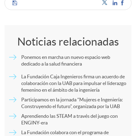
C
o
Noticias relacionadas
m
Ponemos en marcha un nuevo espacio web
dedicado a la salud financiera
p
La Fundación Caja Ingenieros firma un acuerdo de
colaboración con la UAB para impulsar el liderazgo
a
femenino en el ámbito de la ingeniería
Participamos en la jornada “Mujeres e Ingeniería:
r
Construyendo el futuro”, organizada por la UAB
Aprendiendo las STEAM a través del juego con
ENGINY-era
t
La Fundación colabora con el programa de