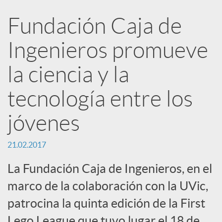
e
Fundación Caja de
n
Ingenieros promueve
R
la ciencia y la
tecnología entre los
e
jóvenes
d
21.02.2017
e
La Fundación Caja de Ingenieros, en el
marco de la colaboración con la UVic,
s
patrocina la quinta edición de la First
Lego League que tuvo lugar el 18 de