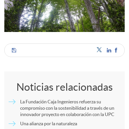
c
o
n
C
t
o
Noticias relacionadas
e
m
La Fundación Caja Ingenieros refuerza su
n
compromiso con la sostenibilidad a través de un
p
innovador proyecto en colaboración con la UPC
i
Una alianza por la naturaleza