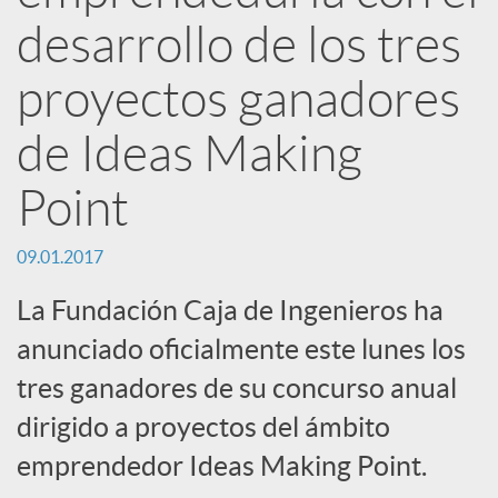
R
desarrollo de los tres
e
proyectos ganadores
d
de Ideas Making
Point
e
09.01.2017
s
La Fundación Caja de Ingenieros ha
anunciado oficialmente este lunes los
S
tres ganadores de su concurso anual
o
dirigido a proyectos del ámbito
emprendedor Ideas Making Point.