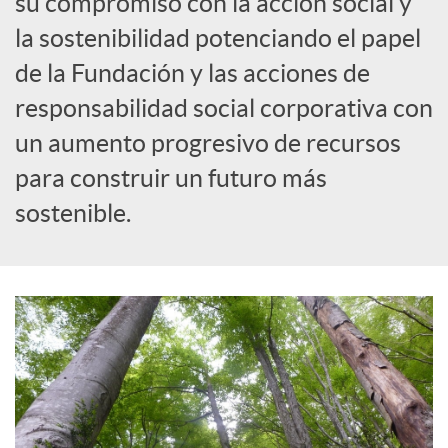
su compromiso con la acción social y
la sostenibilidad potenciando el papel
c
de la Fundación y las acciones de
responsabilidad social corporativa con
a
un aumento progresivo de recursos
d
para construir un futuro más
sostenible.
o
r
d
e