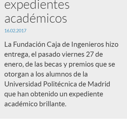
expedientes
e
académicos
d
16.02.2017
e
La Fundación Caja de Ingenieros hizo
entrega, el pasado viernes 27 de
s
enero, de las becas y premios que se
otorgan a los alumnos de la
S
Universidad Politécnica de Madrid
o
que han obtenido un expediente
académico brillante.
c