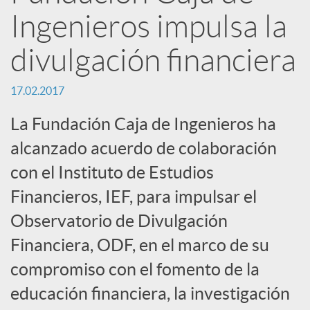
n
Ingenieros impulsa la
R
divulgación financiera
e
17.02.2017
La Fundación Caja de Ingenieros ha
d
alcanzado acuerdo de colaboración
con el Instituto de Estudios
e
Financieros, IEF, para impulsar el
Observatorio de Divulgación
s
Financiera, ODF, en el marco de su
S
compromiso con el fomento de la
educación financiera, la investigación