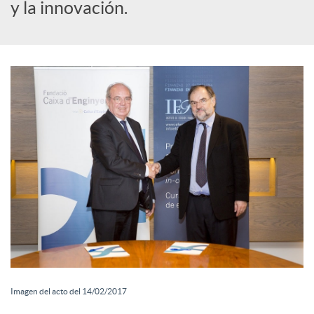
o
y la innovación.
c
i
a
l
e
s
Imagen del acto del 14/02/2017