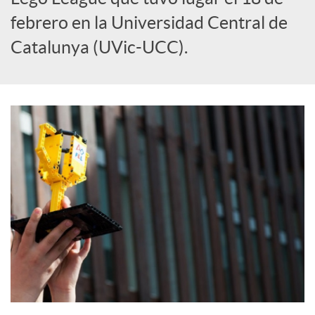
S
febrero en la Universidad Central de
o
Catalunya (UVic-UCC).
c
i
a
l
e