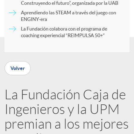
r
Construyendo el futuro”, organizada por la UAB
Aprendiendo las STEAM a través del juego con
ENGINY-era
t
La Fundación colabora con el programa de
coaching experiencial “REIMPULSA 50+”
i
r
Volver
e
La Fundación Caja de
n
Ingenieros y la UPM
R
premian a los mejores