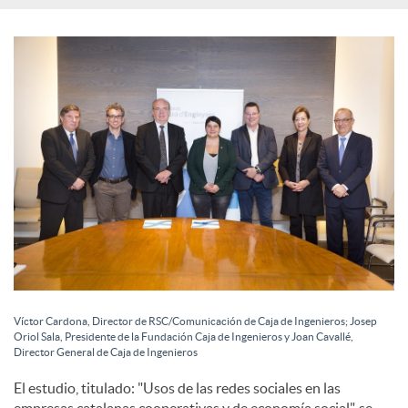
l
e
s
Víctor Cardona, Director de RSC/Comunicación de Caja de Ingenieros; Josep
Oriol Sala, Presidente de la Fundación Caja de Ingenieros y Joan Cavallé,
Director General de Caja de Ingenieros
El estudio, titulado: "Usos de las redes sociales en las
empresas catalanas cooperativas y de economía social", se