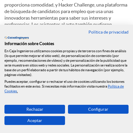
proporciona comodidad, y Hacker Challenge, una plataforma
de búsqueda de candidatos para empleo que usa unas
innovadoras herramientas para saber sus intereses y
preferencias. Los asistentes al acto también pudieron
disfrutar de una conferencia de Albert Torruella titulada: "
Política de privacidad
Emprendedores como Homer Simpson, Mac Gyver, Son Goku
Información sobre Cookies
y otros como tú".
En Caja Ingenieros utilizamos cookies propias y de terceros con fines de análisis
(lo que permite mejorar el sitio web), de personalización de contenido (por
ejemplo, recomendaciones de vídeos) y de personalización de la publicidad que
C
se te muestra en sitios web y redes sociales. La personalización se realiza sobre la
base de un perfil elaborado a partir de tus hábitos de navegación (por ejemplo,
páginas visitadas).
Puedes aceptar, configurar o rechazar el uso de cookies utilizando los botones
o
facilitados en este aviso. Si necesitas más información visita nuestra
Política de
Cookies
.
Noticias relacionadas
m
Rechazar
Configurar
Ponemos en marcha un nuevo espacio web
dedicado a la salud financiera
Aceptar
p
La Fundación Caja Ingenieros firma un acuerdo de