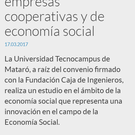
empresas
e
cooperativas y de
s
economía social
17.03.2017
S
La Universidad Tecnocampus de
o
Mataró, a raíz del convenio firmado
con la Fundación Caja de Ingenieros,
c
realiza un estudio en el ámbito de la
economía social que representa una
i
innovación en el campo de la
Economía Social.
a