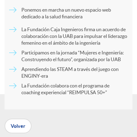
m
Ponemos en marcha un nuevo espacio web
dedicado a la salud financiera
p
La Fundación Caja Ingenieros firma un acuerdo de
colaboración con la UAB para impulsar el liderazgo
a
femenino en el ámbito de la ingeniería
Participamos en la jornada “Mujeres e Ingeniería:
r
Construyendo el futuro”, organizada por la UAB
Aprendiendo las STEAM a través del juego con
ENGINY-era
t
La Fundación colabora con el programa de
coaching experiencial “REIMPULSA 50+”
i
r
Volver