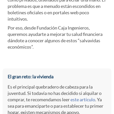
problema es que a menudo están escondidos en
v
a
a
boletines oficiales o en portales web poco
intuitivos.
e
Por eso, desde Fundación Caja Ingenieros,
n
-
queremos ayudarte a mejorar tu salud financiera
dándote a conocer algunos de estos “salvavidas
n
i
J
económicos”.
-
d
o
c
A
El gran reto: la vivienda
a
v
Es el principal quebradero de cabeza para la
a
r
juventud. Si todavía no has decidido si alquilar o
d
e
comprar, te recomendamos leer
este artículo
. Ya
sea para emanciparte o para establecer tu primer
b
t
a
n
hogar, existen mecanismos de apoyo.