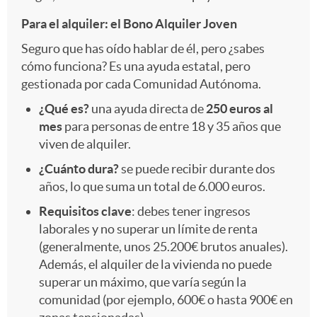
e
Para el alquiler: el Bono Alquiler Joven
2
e
s
Seguro que has oído hablar de él, pero ¿sabes
cómo funciona? Es una ayuda estatal, pero
c
6
s
gestionada por cada Comunidad Autónoma.
¿Qué es?
una ayuda directa de
250 euros al
e
j
mes
para personas de entre 18 y 35 años que
viven de alquiler.
r
o
¿Cuánto dura?
se puede recibir durante dos
años, lo que suma un total de 6.000 euros.
a
v
Requisitos clave
: debes tener ingresos
laborales y no superar un límite de renta
(generalmente, unos 25.200€ brutos anuales).
e
Además, el alquiler de la vivienda no puede
superar un máximo, que varía según la
comunidad (por ejemplo, 600€ o hasta 900€ en
n