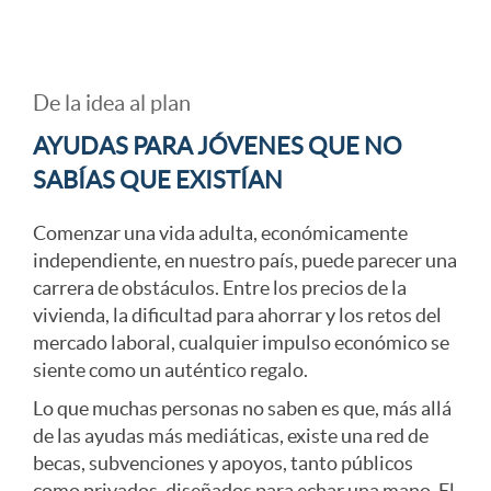
A
a
c
De la idea al plan
r
c
a
AYUDAS PARA JÓVENES QUE NO
t
SABÍAS QUE EXISTÍAN
i
b
Comenzar una vida adulta, económicamente
2
independiente, en nuestro país, puede parecer una
o
e
carrera de obstáculos. Entre los precios de la
vivienda, la dificultad para ahorrar y los retos del
6
n
c
mercado laboral, cualquier impulso económico se
siente como un auténtico regalo.
j
e
e
Lo que muchas personas no saben es que, más allá
de las ayudas más mediáticas, existe una red de
o
becas, subvenciones y apoyos, tanto públicos
s
r
como privados, diseñados para echar una mano. El