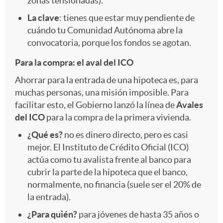
zonas tensionadas).
La clave
: tienes que estar muy pendiente de
-
cuándo tu Comunidad Autónoma abre la
convocatoria, porque los fondos se agotan.
c
Para la compra: el aval del ICO
Ahorrar para la entrada de una hipoteca es, para
u
muchas personas, una misión imposible. Para
facilitar esto, el Gobierno lanzó la línea de
Avales
e
del ICO
para la compra de la primera vivienda.
¿Qué es?
no es dinero directo, pero es casi
mejor. El Instituto de Crédito Oficial (ICO)
r
actúa como tu avalista frente al banco para
cubrir la parte de la hipoteca que el banco,
p
normalmente, no financia (suele ser el 20% de
la entrada).
o
¿Para quién?
para jóvenes de hasta 35 años o