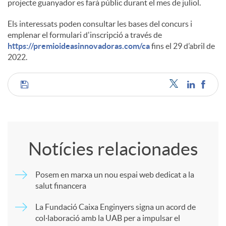
projecte guanyador es farà públic durant el mes de juliol.
Els interessats poden consultar les bases del concurs i
emplenar el formulari d'inscripció a través de
https://premioideasinnovadoras.com/ca
fins el 29 d’abril de
2022.
C
o
Notícies relacionades
m
Posem en marxa un nou espai web dedicat a la
salut financera
p
La Fundació Caixa Enginyers signa un acord de
col·laboració amb la UAB per a impulsar el