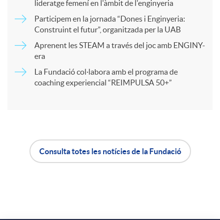
a
lideratge femení en l'àmbit de l'enginyeria
Participem en la jornada “Dones i Enginyeria:
r
Construint el futur”, organitzada per la UAB
Aprenent les STEAM a través del joc amb ENGINY-
era
t
La Fundació col·labora amb el programa de
coaching experiencial “REIMPULSA 50+”
i
r
a
Consulta totes les notícies de la Fundació
A
B
X
p
o