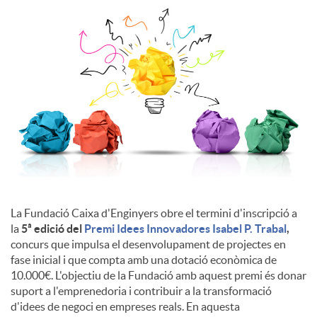
c
o
n
t
i
La Fundació Caixa d'Enginyers obre el termini d'inscripció a
la
5ª edició del
Premi Idees Innovadores Isabel P. Trabal
,
concurs que impulsa el desenvolupament de projectes en
n
fase inicial i que compta amb una dotació econòmica de
10.000€. L'objectiu de la Fundació amb aquest premi és donar
suport a l'emprenedoria i contribuir a la transformació
g
d'idees de negoci en empreses reals. En aquesta