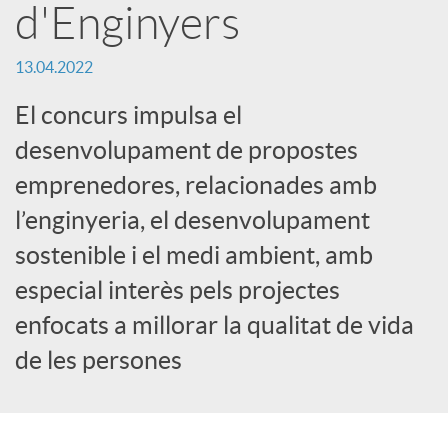
d'Enginyers
c
13.04.2022
a
El concurs impulsa el
desenvolupament de propostes
d
emprenedores, relacionades amb
l’enginyeria, el desenvolupament
o
sostenible i el medi ambient, amb
especial interès pels projectes
r
enfocats a millorar la qualitat de vida
de les persones
d
e