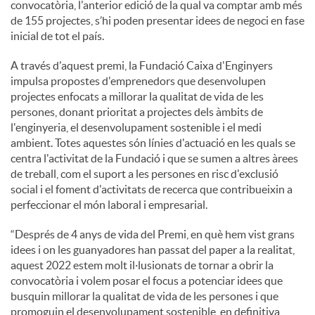
convocatòria, l'anterior edició de la qual va comptar amb més
de 155 projectes, s’hi poden presentar idees de negoci en fase
u
inicial de tot el país.
A través d'aquest premi, la Fundació Caixa d'Enginyers
t
impulsa propostes d'emprenedors que desenvolupen
projectes enfocats a millorar la qualitat de vida de les
persones, donant prioritat a projectes dels àmbits de
s
l'enginyeria, el desenvolupament sostenible i el medi
ambient. Totes aquestes són línies d'actuació en les quals se
centra l'activitat de la Fundació i que se sumen a altres àrees
de treball, com el suport a les persones en risc d'exclusió
social i el foment d'activitats de recerca que contribueixin a
perfeccionar el món laboral i empresarial.
“Després de 4 anys de vida del Premi, en què hem vist grans
idees i on les guanyadores han passat del paper a la realitat,
aquest 2022 estem molt il·lusionats de tornar a obrir la
convocatòria i volem posar el focus a potenciar idees que
busquin millorar la qualitat de vida de les persones i que
promoguin el desenvolupament sostenible, en definitiva,