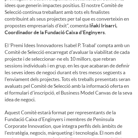
idees que generin impactes positius. El nostre Comitè de
Selecció continua treballant amb tots els finalistes
contribuint als seus projectes per tal que es converteixin en
propostes empresarials d'èxit”, comenta
Iñaki Irisarri,
Coordinador de la Fundació Caixa d'Enginyers
.
El ‘Premi Idees Innovadores Isabel P. Trabal’ compta amb un
Comitè de Selecció encarregat d'avaluar la viabilitat de cada
projecte i de seleccionar-ne els 10 millors, que rebran
sessions individuals i en grup, en les que acabaran de definir
les seves idees de negoci durant els tres mesos següents a
l'enviament dels projectes. Tots els treballs presentats seran
avaluats pel Comitè de Selecció amb la informació oferta en
el formulari d'inscripció, el Business Model Canvas de la seva
idea de negoci.
Aquest Comitè estarà format per representants de la
Fundació Caixa d'Enginyers i membres de Peninsula
Corporate Innovation, que integra perfils dels àmbits de
l'estratègia, negocis, màrqueting i tecnologia. El nom del