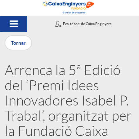
Salta al contingut principal
Fes-te soci de Caixa Enginyers
Tornar
P
Arrenca la 5ª Edició
u
del ‘Premi Idees
b
Innovadores Isabel P.
Trabal’, organitzat per
l
la Fundació Caixa
i