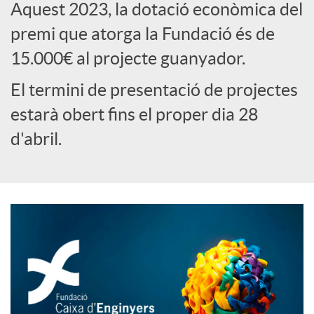
Aquest 2023, la dotació econòmica del
c
premi que atorga la Fundació és de
15.000€ al projecte guanyador.
o
El termini de presentació de projectes
estarà obert fins el proper dia 28
n
d'abril.
t
i
n
g