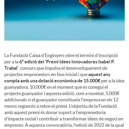
u
t
s
La Fundació Caixa d'Enginyers obre el termini d'inscripció
per a la
6ª edició del 'Premi Idees Innovadores Isabel P.
Trabal'
, concurs que impulsa el desenvolupament de
projectes emprenedors en fase inicial i que
aquest any
compta amb una dotació econòmica de 15.000€
per a la idea
guanyadora, 10.000€ en el moment que es conegui el
projecte guanyador i aquesta edició, com a novetat, 5.000€
addicionals si el guanyador constitueix l'empresa en els 12
mesos següents a rebre el premi. L'objectiu de la Fundació
amb aquest premi és donar suport a l'emprenedoria
d'impacte social i contribuir a transformar idees de negoci en
empreses. A aquesta convocatòria, l'edició de 2022 de la qual