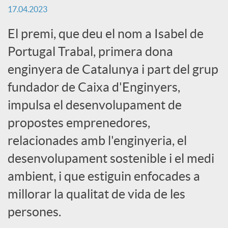
17.04.2023
c
El premi, que deu el nom a Isabel de
Portugal Trabal, primera dona
a
enginyera de Catalunya i part del grup
fundador de Caixa d'Enginyers,
d
impulsa el desenvolupament de
o
propostes emprenedores,
relacionades amb l'enginyeria, el
r
desenvolupament sostenible i el medi
ambient, i que estiguin enfocades a
d
millorar la qualitat de vida de les
persones.
e