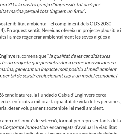
sora 3D a la nostra granja d'impressió, tot això per
rsitat marina perquè tots tinguem un futur
”.
ostenibilitat ambiental i el compliment dels ODS 2030
). En aquest sentit, Nereidas ofereix un projecte plausible i
its i a més regenerar ambientalment les seves aigües a
'Enginyers
, comena que “
la qualitat de les candidatures
s és un projecte que permetrà dur a terme innovacions en
 marina, generant un impacte molt positiu al medi ambient.
, per tal de seguir evolucionant cap a un model econòmic i
26 candidatures, la Fundació Caixa d'Enginyers cerca
tes enfocats a millorar la qualitat de vida de les persones,
yeria, desenvolupament sostenible i el medi ambient.
i
a amb un Comitè de Selecció, format per representants de la
a Corporate Innovation
, encarregats d'avaluar la viabilitat
ben sessions individuals i en grup, en que acaben de definir