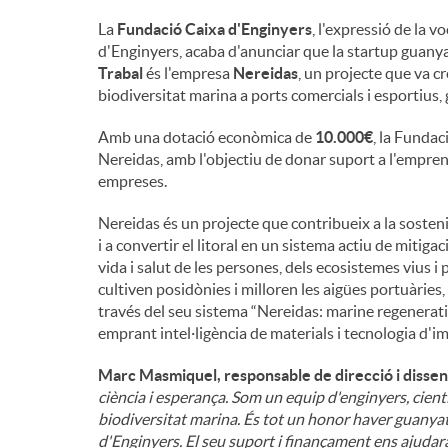
La
Fundació Caixa d'Enginyers
, l'expressió de la 
i
d'Enginyers, acaba d'anunciar que la startup guanya
Trabal
és l'empresa
Nereidas
, un projecte que va c
biodiversitat marina a ports comercials i esportius, g
n
Amb una dotació econòmica de
10.000€
, la Funda
Nereidas, amb l'objectiu de donar suport a l'empren
g
empreses.
Nereidas és un projecte que contribueix a la sosteni
u
i a convertir el litoral en un sistema actiu de mitiga
vida i salut de les persones, dels ecosistemes vius 
cultiven posidònies i milloren les aigües portuàries
t
través del seu sistema “Nereidas: marine regenera
emprant intel·ligència de materials i tecnologia d'i
s
Marc Masmiquel, responsable de direcció i disse
ciència i esperança. Som un equip d'enginyers, cient
biodiversitat marina. És tot un honor haver guanya
d'Enginyers. El seu suport i finançament ens ajudarà