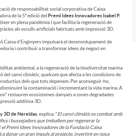
vocació de responsabilitat social corporativa de Caixa
i
dora de la 5ª edició del
Premi Idees Innovadores Isabel P.
réixer en plena pandèmia i que facilita la regeneració de
ràcies als esculls artificials fabricats amb impressió 3D.
ció Caixa d'Enginyers impulsarà el desenvolupament de
edoria i contribuir a transformar idees de negoci en
bilitat ambiental, a la regeneració de la biodiversitat marina
ció del canvi climàtic, quelcom que afecta a les condicions de
i productius dels que tots depenem. Per aconseguir-ho,
, disminuint la contaminació i incrementant la vida marina. A
tion” restauren ecosistemes danyats a zones degradades
mpressió additiva 3D.
ny 3D de Nereidas
, explica: “
El canvi climàtic es combat amb
ífics i bussejadors que treballem per regenerar la
t el Premi Idees Innovadores de la Fundació Caixa
 a donar un gran impuls al projecte, invertint en nous