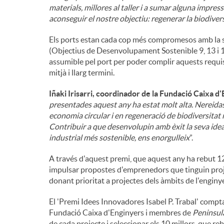
materials, millores al taller i a sumar alguna impres
aconseguir el nostre objectiu: regenerar la biodive
Els ports estan cada cop més compromesos amb la s
(Objectius de Desenvolupament Sostenible 9, 13 i 14
assumible pel port per poder complir aquests requis
mitjà i llarg termini.
Iñaki Irisarri, coordinador de la Fundació Caixa d
presentades aquest any ha estat molt alta. Nereida
economia circular i en regeneració de biodiversitat
Contribuir a que desenvolupin amb èxit la seva idea
industrial més sostenible, ens enorgulleix
”.
A través d'aquest premi, que aquest any ha rebut 1
impulsar propostes d'emprenedors que tinguin projec
donant prioritat a projectes dels àmbits de l'engin
El 'Premi Idees Innovadores Isabel P. Trabal' compt
Fundació Caixa d'Enginyers i membres de
Peninsul
de cada projecte i seleccionar els 10 millors, que re