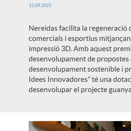
a
15.09.2022
b
d
Nereidas facilita la regeneració 
l
comercials i esportius mitjançant
e
impressió 3D. Amb aquest premi,
i
desenvolupament de propostes 
n
c
desenvolupament sostenible i pr
Idees Innovadores” té una dotac
a
a
desenvolupar el projecte guanya
v
d
e
o