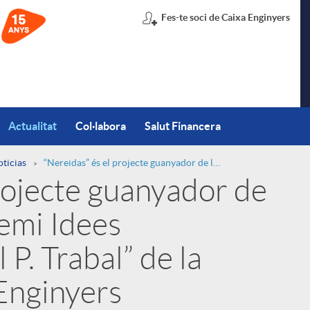
Fes-te soci de Caixa Enginyers
Actualitat
Col·labora
Salut Financera
oticias
“Nereidas” és el projecte guanyador de la 5ª edició del “Premi Idees Innovadores Isabel P. Trabal” de la Fundació Caixa d'Enginyers
rojecte guanyador de
remi Idees
P. Trabal” de la
Enginyers