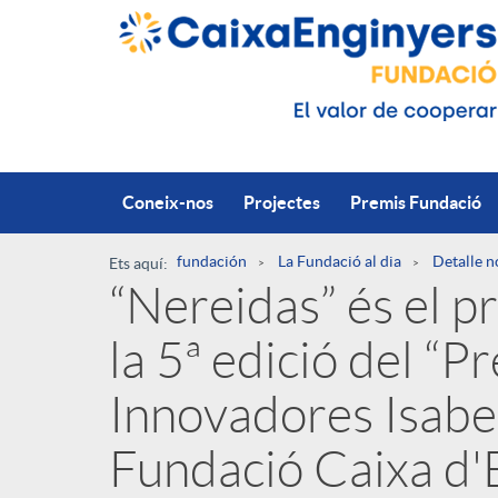
Salta al contingut principal
Coneix-nos
Projectes
Premis Fundació
fundación
La Fundació al dia
Detalle n
Ets aquí:
“Nereidas” és el p
R
la 5ª edició del “P
u
P
Innovadores Isabel 
t
Fundació Caixa d'
u