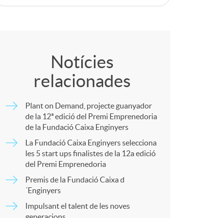
o
C
m
o
a
Notícies
relacionades
m
Plant on Demand, projecte guanyador
p
de la 12ª edició del Premi Emprenedoria
de la Fundació Caixa Enginyers
La Fundació Caixa Enginyers selecciona
a
les 5 start ups finalistes de la 12a edició
del Premi Emprenedoria
r
Premis de la Fundació Caixa d
´Enginyers
Impulsant el talent de les noves
t
generacions