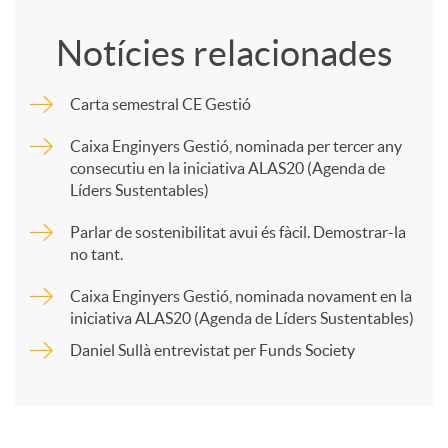
o
Notícies relacionades
u
m
Carta semestral CE Gestió
t
p
Caixa Enginyers Gestió, nominada per tercer any
consecutiu en la iniciativa ALAS20 (Agenda de
s
Líders Sustentables)
a
Parlar de sostenibilitat avui és fàcil. Demostrar-la
no tant.
r
Caixa Enginyers Gestió, nominada novament en la
iniciativa ALAS20 (Agenda de Líders Sustentables)
t
Daniel Sullà entrevistat per Funds Society
i