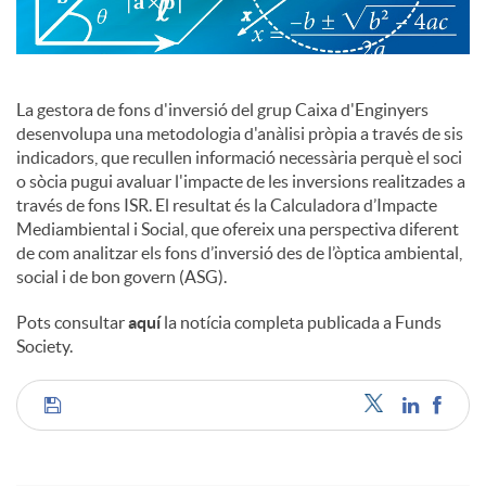
c
La gestora de fons d'inversió del grup Caixa d'Enginyers
o
desenvolupa una metodologia d'anàlisi pròpia a través de sis
indicadors, que recullen informació necessària perquè el soci
o sòcia pugui avaluar l'impacte de les inversions realitzades a
n
través de fons ISR. El resultat és la Calculadora d’Impacte
Mediambiental i Social, que ofereix una perspectiva diferent
de com analitzar els fons d’inversió des de l’òptica ambiental,
t
social i de bon govern (ASG).
Pots consultar
aquí
la notícia completa publicada a Funds
i
Society.
n
C
g