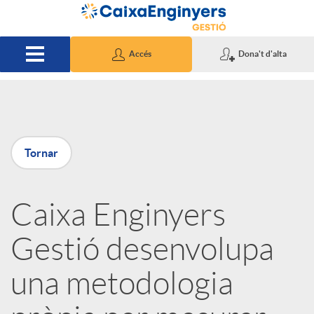
Salta al contingut principal
Accés
Dona't d'alta
P
Tornar
u
Caixa Enginyers
b
Gestió desenvolupa
l
una metodologia
i