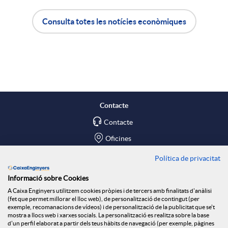
r
Consulta totes les notícies econòmiques
A
B
a
p
o
X
l
t
a
Contacte
Contacte
i
ó
r
Oficines
c
n
Política de privacitat
Troba'ns a
x
Informació sobre Cookies
Blog
a
n
A Caixa Enginyers utilitzem cookies pròpies i de tercers amb finalitats d'anàlisi
e
(fet que permet millorar el lloc web), de personalització de contingut (per
Social Room
exemple, recomanacions de vídeos) i de personalització de la publicitat que se't
mostra a llocs web i xarxes socials. La personalització es realitza sobre la base
d'un perfil elaborat a partir dels teus hàbits de navegació (per exemple, pàgines