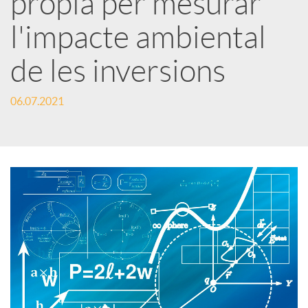
pròpia per mesurar
l'impacte ambiental
c
de les inversions
a
06.07.2021
d
o
r
d
e