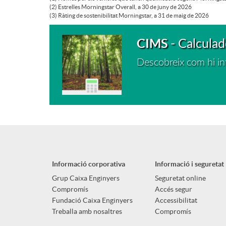
l
(2) Estrelles Morningstar Overall, a 30 de juny de 2026
(3) Ràting de sostenibilitat Morningstar, a 31 de maig de 2026
i
CIMS
- Calculad
Descobreix com hi inf
F
t
M
a
E
t
n
M
Informació corporativa
Informació i seguretat
Grup Caixa Enginyers
Seguretat online
Compromís
Accés segur
l
o
Fundació Caixa Enginyers
Accessibilitat
Treballa amb nosaltres
Compromís