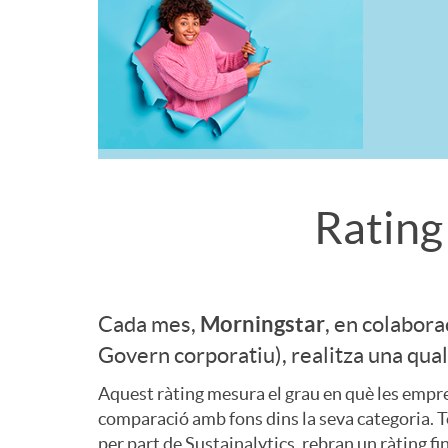
e
g
M
r
t
E
s
s
o
e
r
n
t
r
l
e
l
Rating
a
n
l
l
a
T
r
i
a
l
c
i
Morningstar
Cada mes,
, en colabora
Govern corporatiu), realitza una quali
n
s
a
e
t
R
Aquest ràting mesura el grau en què les empres
g
comparació amb fons dins la seva categoria. T
s
per part de Sustainalytics, rebran un ràting fi