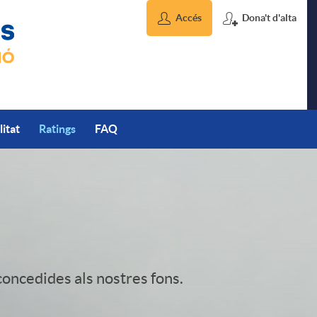
Accés
Dona't d'alta
litat
Ratings
FAQ
 concedides als nostres fons.