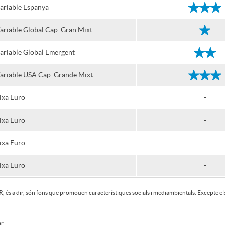
ariable Espanya
s
ariable Global Cap. Gran Mixt
t
ariable Global Emergent
ariable USA Cap. Grande Mixt
a
ixa Euro
-
r
ixa Euro
-
ixa Euro
-
ixa Euro
-
DR, és a dir, són fons que promouen característiques socials i mediambientals. Excepte e
ar