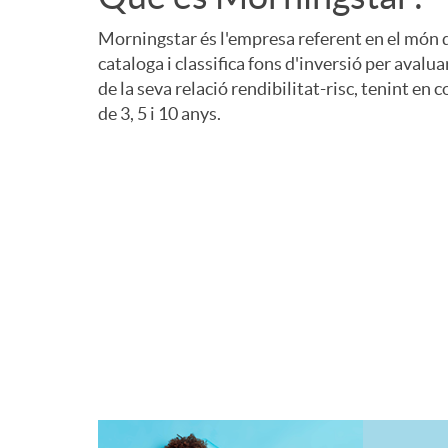
s
g
t
t
Q
Morningstar és l'empresa referent en el món de
cataloga i classifica fons d'inversió per avalua
de la seva relació rendibilitat-risc, tenint e
a
m
r
u
u
de 3, 5 i 10 anys.
n
o
e
l
e
i
r
l
o
e
d
n
l
e
s
a
i
a
s
E
d
n
s
t
s