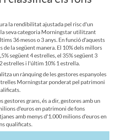
o
m
a la rendibilitat ajustada pel risc d'un
la seva categoria Morningstar utilitzant
a
últims 36 mesos o 3 anys. En funció d'aquests
ns de la següent manera. El 10% dels millors
2,5% següent 4 estrelles, el 35% següent 3
 estrelles i l'últim 10% 1 estrella.
ealitza un rànquing de les gestores espanyoles
estrelles Morningstar ponderat pel patrimoni
alificats.
s gestores grans, és a dir, gestores amb un
milions d'euros en patrimoni de fons
mitjanes amb menys d'1.000 milions d'euros en
s qualificats.