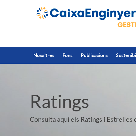
Salta al contingut principal
Nosaltres
Fons
Publicacions
Sostenibi
A
S
Ratings
p
l
Consulta aquí els Ratings i Estrelles
l
i