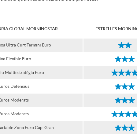
M
ORIA GLOBAL MORNINGSTAR
ESTRELLES MORNIN
o
ixa Ultra Curt Termini Euro
r
xa Flexible Euro
n
iu Multiestratègia Euro
Euros Defensius
i
Euros Moderats
n
Euros Moderats
g
ariable Zona Euro Cap. Gran