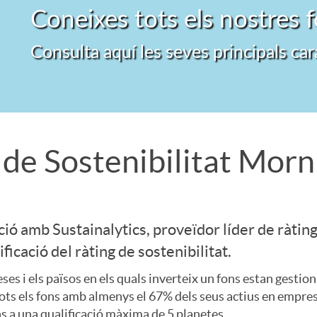
Coneixes tots els nostres 
t
Consulta aquí les seves principals car
r
e
 de Sostenibilitat Morn
l
l
ció amb Sustainalytics, proveïdor líder de ràting
ficació del ràting de sostenibilitat.
a
es i els països en els quals inverteix un fons estan gestion
ots els fons amb almenys el 67% dels seus actius en empres
s
ns a una qualificació màxima de 5 planetes.