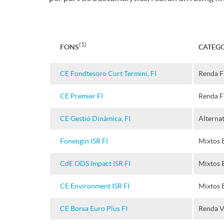
a
u
a
s
M
T
l
t
(1)
FONS
CATEG
t
o
a
o
i
CE Fondtesoro Curt Termini, FI
Renda F
a
r
b
r
n
CE Premier FI
Renda Fi
r
n
CE Gestió Dinàmica, FI
Alternat
l
a
g
Fonengin ISR FI
Mixtos 
i
a
t
S
CdE ODS Impact ISR FI
Mixtos 
n
d
i
CE Environment ISR FI
Mixtos 
o
g
CE Borsa Euro Plus FI
Renda V