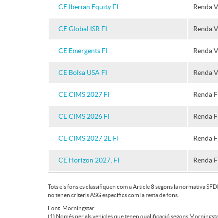
e
n
s
CE Iberian Equity FI
Renda V
s
F
g
CE Global ISR FI
Renda V
t
t
CE Emergents FI
Renda V
o
e
CE Bolsa USA FI
Renda V
a
n
n
CE CIMS 2027 FI
Renda F
r
CE CIMS 2026 FI
Renda F
d
i
CE CIMS 2027 2E FI
Renda F
o
b
CE Horizon 2027, FI
Renda F
s
i
Tots els fons es classifiquen com a Article 8 segons la normativa SF
no tenen criteris ASG específics com la resta de fons.
Font: Morningstar
(1) Només per als vehicles que tenen qualificació segons Morningst