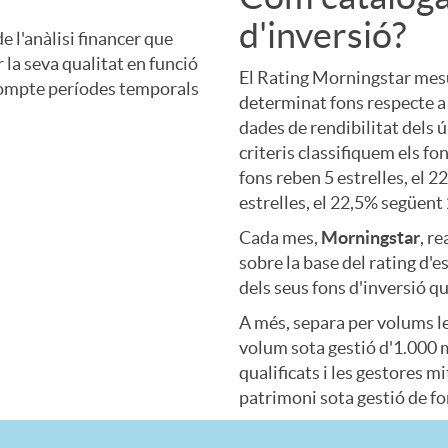
d'inversió?
I
 l'anàlisi financer que
r la seva qualitat en funció
El Rating Morningstar mesur
n compte períodes temporals
n
determinat fons respecte a 
dades de rendibilitat dels 
criteris classifiquem els fo
t
fons reben 5 estrelles, el 2
estrelles, el 22,5% següent 2
r
Cada mes,
Morningstar
, r
sobre la base del rating d'
dels seus fons d'inversió qu
o
A més, separa per volums le
volum sota gestió d'1.000 
E
qualificats i les gestores 
patrimoni sota gestió de fon
s