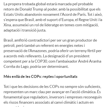
La propera trobada global estarà marcada pel probable
retorn de Donald Trump al poder, amb la possibilitat que els
Estats Units abandonin novament l'Acord de París. Tot i això,
s'espera que Brasil, amb el suport d'Europa, el Regne Unit i la
Xina, assumeixi un rol de lideratge en temes com mitigació,
adaptació i transició justa.
Brasil, amfitrió contradictori per ser un gran productor de
petroli, però també un referent en energies netes i
preservació de l’Amazones, podria oferir un terreny fèrtil per
a acords més rellevants. La designació d'un president
competent per a la COP30, com l'ambaixador André Aranha
Corrêa do Lago, podria ser determinant.
Més enllà de les COPs: reptes i oportunitats
Tot i que les decisions de les COPs no sempre són suficients,
representen un marc clau per avançar en l'acció climàtica. És
fonamental que reguladors, inversors i empreses reconeguin
els riscos financers associats al canvi climàtic i actuïn en