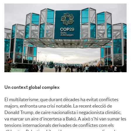
c
o
n
t
i
Un context global complex
El multilaterisme, que durant dècades ha evitat conflictes
n
majors, enfronta una crisi notable. La recent elecció de
Donald Trump, de caire nacionalista i negacionista climàtic,
va marcar un aire d'incertesa a Bakú. A això s'hi van sumar les
g
tensions internacionals derivades de conflictes com els