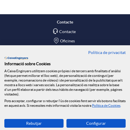
p
o
X
l
t
Contacte
a
Contacte
i
ó
Oficines
r
c
n
Política de privacitat
Troba'ns a
Informació sobre Cookies
x
Blog
a
n
A Caixa Enginyers utilitzem cookies pròpies i de tercers amb finalitats d'anàlisi
(fet que permet millorar el lloc web), de personalització de contingut (per
Social Room
exemple, recomanacions de vídeos) i de personalització de la publicitat que se't
e
mostra a llocs web i xarxes socials. La personalització es realitza sobre la base
c
o
d'un perfil elaborat a partir dels teus hàbits de navegació (per exemple, pàgines
Tablón de anuncios
visitades).
Seguretat Online
s
Pots acceptar, configurar o rebutjar l'ús de cookies fent servir els botons facilitats
en aquest avís. Si necessites més informació visita la nostra
Política de Cookies
.
i
t
S
Descarrega-la ara
Rebutjar
Configurar
Banca MOBILE