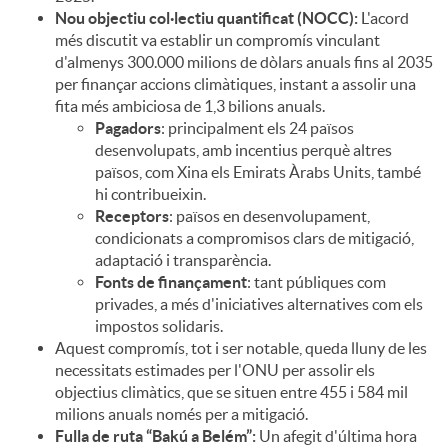
Nou objectiu col·lectiu quantificat (NOCC):
L'acord
més discutit va establir un compromís vinculant
d'almenys 300.000 milions de dòlars anuals fins al 2035
per finançar accions climàtiques, instant a assolir una
fita més ambiciosa de 1,3 bilions anuals.
Pagadors
: principalment els 24 països
desenvolupats, amb incentius perquè altres
països, com Xina els Emirats Àrabs Units, també
hi contribueixin.
Receptors
: països en desenvolupament,
condicionats a compromisos clars de mitigació,
adaptació i transparència.
Fonts de finançament
: tant públiques com
privades, a més d'iniciatives alternatives com els
impostos solidaris.
Aquest compromís, tot i ser notable, queda lluny de les
necessitats estimades per l'ONU per assolir els
objectius climàtics, que se situen entre 455 i 584 mil
milions anuals només per a mitigació.
Fulla de ruta “Bakú a Belém”:
Un afegit d'última hora