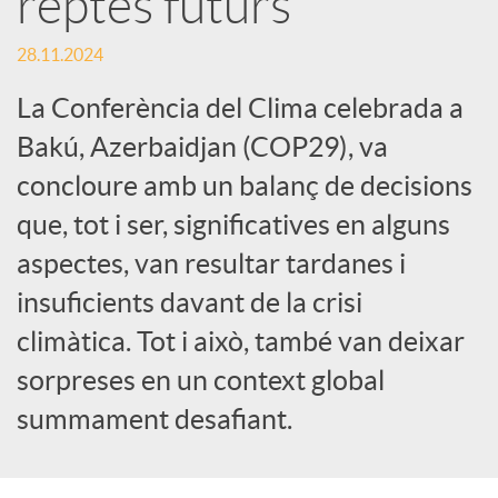
reptes futurs
c
28.11.2024
La Conferència del Clima celebrada a
a
Bakú, Azerbaidjan (COP29), va
concloure amb un balanç de decisions
d
que, tot i ser, significatives en alguns
aspectes, van resultar tardanes i
o
insuficients davant de la crisi
r
climàtica. Tot i això, també van deixar
sorpreses en un context global
d
summament desafiant.
e