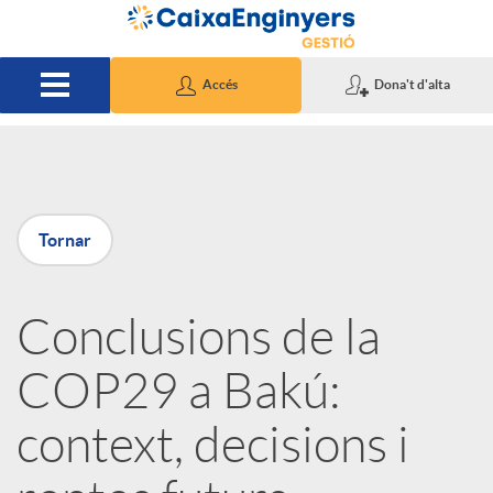
Salta al contingut principal
Accés
Dona't d'alta
P
Tornar
u
Conclusions de la
b
COP29 a Bakú:
l
context, decisions i
i