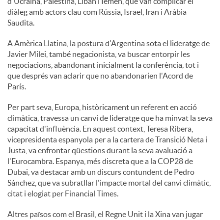
d'Ucraïna, Palestina, Líban i Iemen, que van complicar el
diàleg amb actors clau com Rússia, Israel, Iran i Aràbia
u
Saudita.
A Amèrica Llatina, la postura d'Argentina sota el lideratge de
t
Javier Milei, també negacionista, va buscar entorpir les
negociacions, abandonant inicialment la conferència, tot i
que després van aclarir que no abandonarien l'Acord de
s
París.
Per part seva, Europa, històricament un referent en acció
climàtica, travessa un canvi de lideratge que ha minvat la seva
capacitat d'influència. En aquest context, Teresa Ribera,
vicepresidenta espanyola per a la cartera de Transició Neta i
Justa, va enfrontar qüestions durant la seva avaluació a
l'Eurocambra. Espanya, més discreta que a la COP28 de
Dubai, va destacar amb un discurs contundent de Pedro
Sánchez, que va subratllar l'impacte mortal del canvi climàtic,
citat i elogiat per Financial Times.
Altres països com el Brasil, el Regne Unit i la Xina van jugar