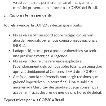
va establir un pla per incrementar el finançament
climàtic i presentar un informe a la COP30 del Brasil.
Limitacions i temes pendents
Tot i els avenços, la COP29 va deixar grans buits:
No es va assolir un acord sobre mitigació ni es van
abordar requisits per a nous compromisos nacionals
(NDCs).
L'adaptació, crucial per a països vulnerables, va tenir
una presència marginal a l'agenda.
No es va incloure una referència explícita a
l'abandonament dels combustibles fòssils, un tema clau
aprovat tímidament al Consens d'EAU de la COP28.
A més, durant la conferència, van sorgir tensions que
gairebé impedeixen un acord final. Una reunió clau
anomenada Qurultay, destinada a buscar consens, va
acabar en fracàs després de més de cinc hores de debat.
Expectatives per a la COP30 a Brasil