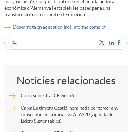
març, un històric paquet fiscal que redefineix la política
econòmica d'Alemanya i estableix les bases per a una
c
transformació estructural en l'Eurozona.
Descarrega en aquest enllaç l'informe complet
o
C
n
o
t
Notícies relacionades
m
i
Carta semestral CE Gestió
p
n
Caixa Enginyers Gestió, nominada per tercer any
consecutiu en la iniciativa ALAS20 (Agenda de
Líders Sustentables)
a
g