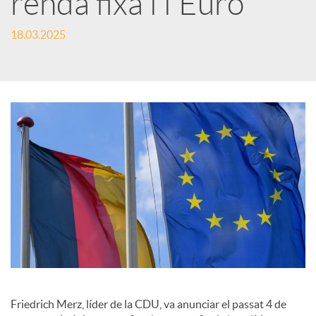
renda fixa i l'Euro
c
18.03.2025
a
d
o
r
d
e
Friedrich Merz, líder de la CDU, va anunciar el passat 4 de