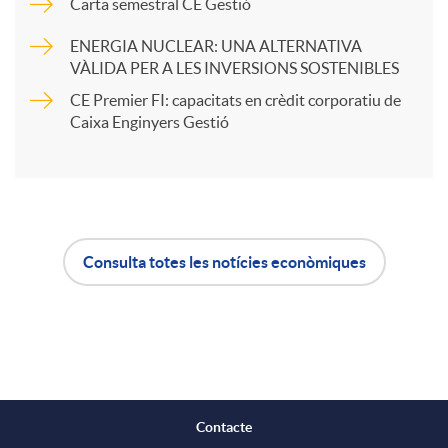
Carta semestral CE Gestió
r
u
ENERGIA NUCLEAR: UNA ALTERNATIVA
VÀLIDA PER A LES INVERSIONS SOSTENIBLES
t
CE Premier FI: capacitats en crèdit corporatiu de
t
Caixa Enginyers Gestió
i
s
r
Consulta totes les notícies econòmiques
A
B
a
p
o
X
l
t
a
Contacte