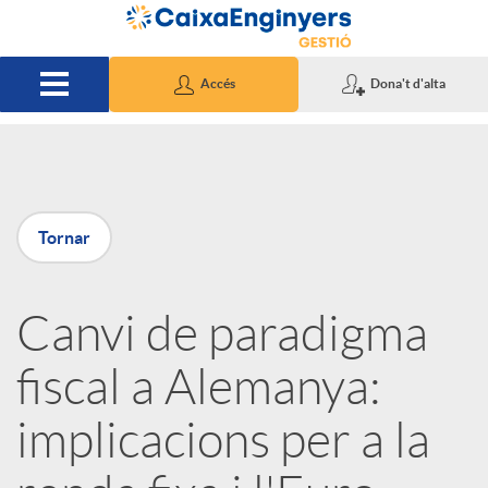
Salta al contingut principal
Accés
Dona't d'alta
P
Tornar
u
Canvi de paradigma
b
fiscal a Alemanya:
l
implicacions per a la
i