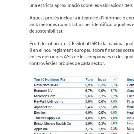
una estricta aproximació sobre les valoracions dels n
n
Aquest procés inclou la integració d'informació extra
amb mètodes quantitatius per identificar aquelles 
g
de sostenibilitat.
Fruit de tot això, el CE Global ISR té la màxima quali
u
8 en el nou reglament europeu sobre finances sosteni
en les mètriques ASG de les companyies en les quals i
controvèrsies pròpies de cada sector.
t
s