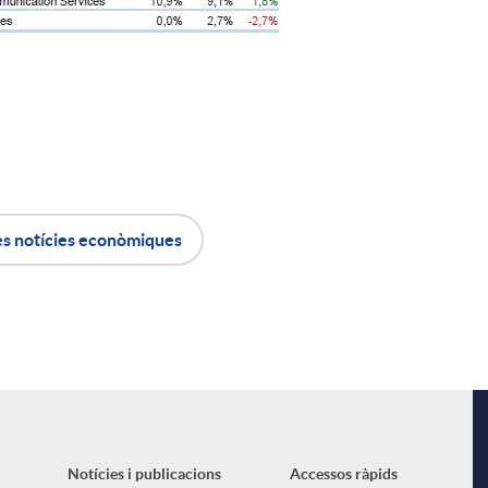
i
l
es notícies econòmiques
Notícies i publicacions
Accessos ràpids