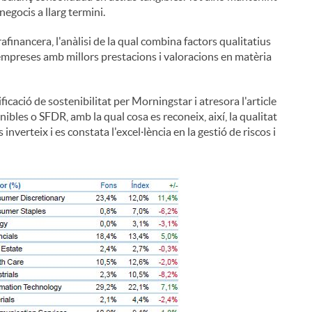
egocis a llarg termini.
financera, l'anàlisi de la qual combina factors qualitatius
empreses amb millors prestacions i valoracions en matèria
ficació de sostenibilitat per Morningstar i atresora l'article
bles o SFDR, amb la qual cosa es reconeix, així, la qualitat
nverteix i es constata l'excel·lència en la gestió de riscos i