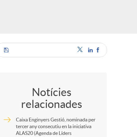
o
r
d
'
C
i
o
Notícies
d
relacionades
m
i
Caixa Enginyers Gestió, nominada per
p
tercer any consecutiu en la iniciativa
ALAS20 (Agenda de Líders