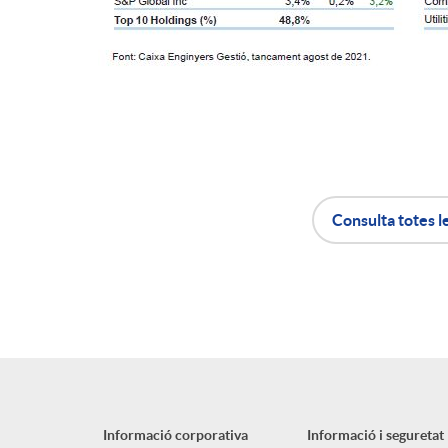
Consulta totes l
A
B
p
o
l
t
Informació corporativa
Informació i seguretat