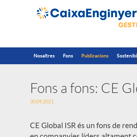
Salta al contingut principal
Nosaltres
Fons
Publicacions
Sostenibi
Fons a fons: CE Gl
P
30.09.2021
u
CE Global ISR és un fons de rend
b
en companyies líders altament 