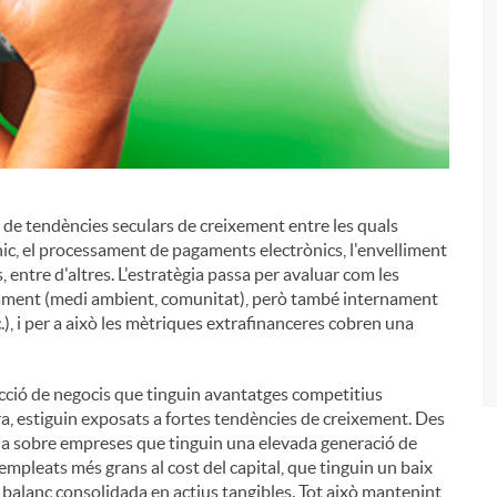
de tendències seculars de creixement entre les quals
i
nic, el processament de pagaments electrònics, l'envelliment
 entre d'altres. L'estratègia passa per avaluar com les
nament (medi ambient, comunitat), però també internament
.), i per a això les mètriques extrafinanceres cobren una
lecció de negocis que tinguin avantatges competitius
ora, estiguin exposats a fortes tendències de creixement. Des
cia sobre empreses que tinguin una elevada generació de
empleats més grans al cost del capital, que tinguin un baix
alanç consolidada en actius tangibles. Tot això mantenint