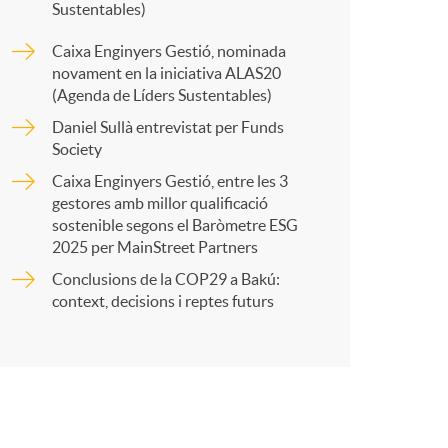
o
Sustentables)
a
m
Caixa Enginyers Gestió, nominada
novament en la iniciativa ALAS20
r
(Agenda de Líders Sustentables)
a
Daniel Sullà entrevistat per Funds
Society
t
Caixa Enginyers Gestió, entre les 3
gestores amb millor qualificació
sostenible segons el Baròmetre ESG
2025 per MainStreet Partners
Conclusions de la COP29 a Bakú:
r
context, decisions i reptes futurs
a
X