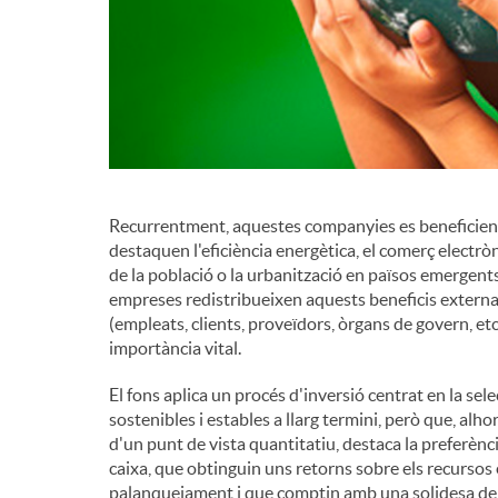
d
e
c
Recurrentment, aquestes companyies es beneficien 
destaquen l'eficiència energètica, el comerç electrò
o
de la població o la urbanització en països emergents,
empreses redistribueixen aquests beneficis exter
n
(empleats, clients, proveïdors, òrgans de govern, etc
importància vital.
t
El fons aplica un procés d'inversió centrat en la se
sostenibles i estables a llarg termini, però que, alh
d'un punt de vista quantitatiu, destaca la preferèn
i
caixa, que obtinguin uns retorns sobre els recursos 
palanquejament i que comptin amb una solidesa de b