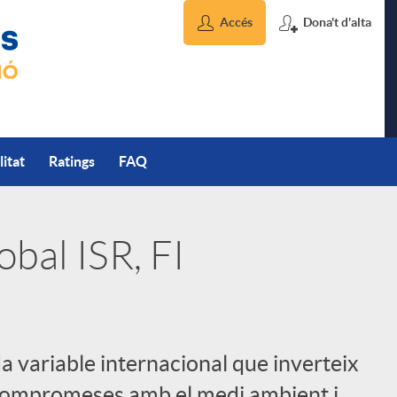
Accés
Dona't d'alta
litat
Ratings
FAQ
obal ISR, FI
a variable internacional que inverteix
compromeses amb el medi ambient i